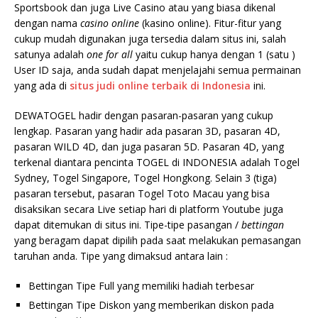
Sportsbook dan juga Live Casino atau yang biasa dikenal
dengan nama
casino online
(kasino online). Fitur-fitur yang
cukup mudah digunakan juga tersedia dalam situs ini, salah
satunya adalah
one for all
yaitu cukup hanya dengan 1 (satu )
User ID saja, anda sudah dapat menjelajahi semua permainan
yang ada di
situs judi online terbaik di Indonesia
ini.
DEWATOGEL hadir dengan pasaran-pasaran yang cukup
lengkap. Pasaran yang hadir ada pasaran 3D, pasaran 4D,
pasaran WILD 4D, dan juga pasaran 5D. Pasaran 4D, yang
terkenal diantara pencinta TOGEL di INDONESIA adalah Togel
Sydney, Togel Singapore, Togel Hongkong. Selain 3 (tiga)
pasaran tersebut, pasaran Togel Toto Macau yang bisa
disaksikan secara Live setiap hari di platform Youtube juga
dapat ditemukan di situs ini. Tipe-tipe pasangan /
bettingan
yang beragam dapat dipilih pada saat melakukan pemasangan
taruhan anda. Tipe yang dimaksud antara lain :
Bettingan Tipe Full yang memiliki hadiah terbesar
Bettingan Tipe Diskon yang memberikan diskon pada