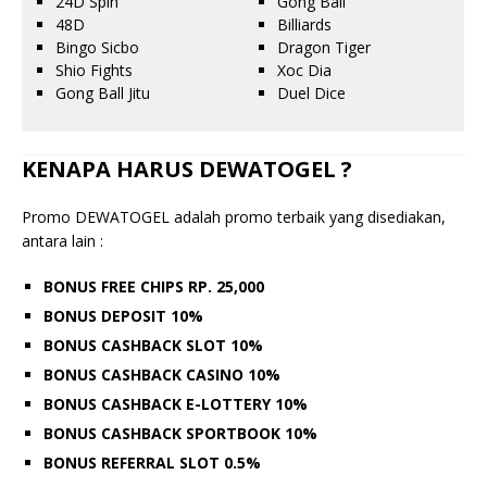
24D Spin
Gong Ball
48D
Billiards
Bingo Sicbo
Dragon Tiger
Shio Fights
Xoc Dia
Gong Ball Jitu
Duel Dice
KENAPA HARUS DEWATOGEL ?
Promo DEWATOGEL adalah promo terbaik yang disediakan,
antara lain :
BONUS FREE CHIPS RP. 25,000
BONUS DEPOSIT 10%
BONUS CASHBACK SLOT 10%
BONUS CASHBACK CASINO 10%
BONUS CASHBACK E-LOTTERY 10%
BONUS CASHBACK SPORTBOOK 10%
BONUS REFERRAL SLOT 0.5%