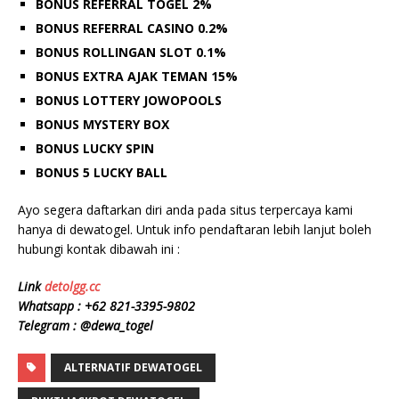
BONUS REFERRAL TOGEL 2%
BONUS REFERRAL CASINO 0.2%
BONUS ROLLINGAN SLOT 0.1%
BONUS EXTRA AJAK TEMAN 15%
BONUS LOTTERY JOWOPOOLS
BONUS MYSTERY BOX
BONUS LUCKY SPIN
BONUS 5 LUCKY BALL
Ayo segera daftarkan diri anda pada situs terpercaya kami
hanya di dewatogel. Untuk info pendaftaran lebih lanjut boleh
hubungi kontak dibawah ini :
Link
detolgg.cc
Whatsapp :
+62 8
21-3395-9802
Telegram : @dewa_togel
ALTERNATIF DEWATOGEL