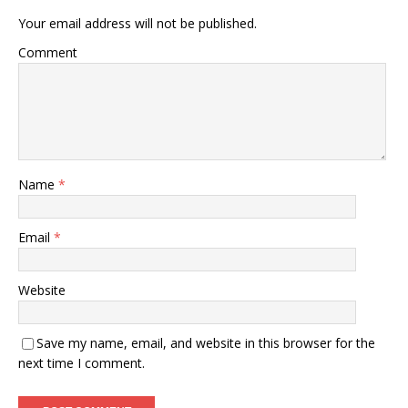
Your email address will not be published.
Comment
Name
*
Email
*
Website
Save my name, email, and website in this browser for the
next time I comment.