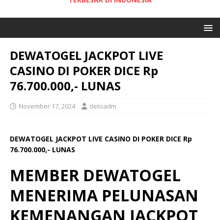
DEWATOGEL JACKPOT LIVE
CASINO DI POKER DICE Rp
76.700.000,- LUNAS
November 17, 2024
detoadm
DEWATOGEL JACKPOT LIVE CASINO DI POKER DICE Rp
76.700.000,- LUNAS
MEMBER DEWATOGEL
MENERIMA PELUNASAN
KEMENANGAN JACKPOT