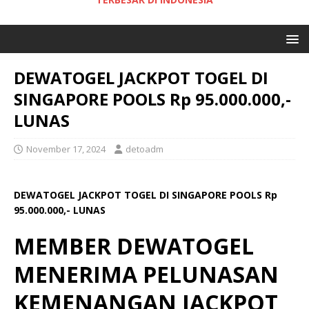
DEWATOGEL JACKPOT TOGEL DI
SINGAPORE POOLS Rp 95.000.000,-
LUNAS
November 17, 2024
detoadm
DEWATOGEL JACKPOT TOGEL DI SINGAPORE POOLS Rp
95.000.000,- LUNAS
MEMBER DEWATOGEL
MENERIMA PELUNASAN
KEMENANGAN JACKPOT