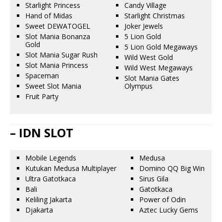
Starlight Princess
Candy Village
Hand of Midas
Starlight Christmas
Sweet DEWATOGEL
Joker Jewels
Slot Mania Bonanza
5 Lion Gold
Gold
5 Lion Gold Megaways
Slot Mania Sugar Rush
Wild West Gold
Slot Mania Princess
Wild West Megaways
Spaceman
Slot Mania Gates
Sweet Slot Mania
Olympus
Fruit Party
– IDN SLOT
Mobile Legends
Medusa
Kutukan Medusa Multiplayer
Domino QQ Big Win
Ultra Gatotkaca
Sirus Gila
Bali
Gatotkaca
Keliling Jakarta
Power of Odin
Djakarta
Aztec Lucky Gems