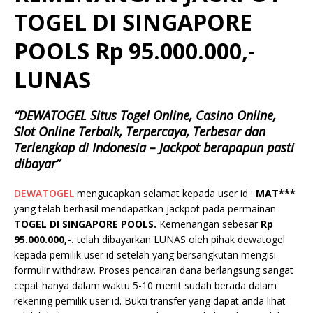
TOGEL DI SINGAPORE
POOLS Rp 95.000.000,-
LUNAS
“DEWATOGEL Situs Togel Online, Casino Online,
Slot Online Terbaik, Terpercaya, Terbesar dan
Terlengkap di Indonesia – Jackpot berapapun pasti
dibayar”
DEWATOGEL
mengucapkan selamat kepada user id :
MAT***
yang telah berhasil mendapatkan jackpot pada permainan
TOGEL DI SINGAPORE POOLS.
Kemenangan sebesar
Rp
95.000.000,-.
telah dibayarkan LUNAS oleh pihak dewatogel
kepada pemilik user id setelah yang bersangkutan mengisi
formulir withdraw. Proses pencairan dana berlangsung sangat
cepat hanya dalam waktu 5-10 menit sudah berada dalam
rekening pemilik user id. Bukti transfer yang dapat anda lihat