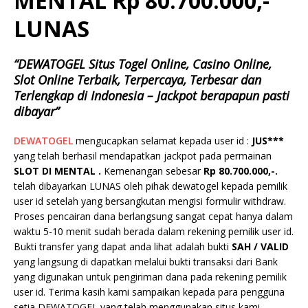
MENTAL Rp 80.700.000,-
LUNAS
“DEWATOGEL Situs Togel Online, Casino Online,
Slot Online Terbaik, Terpercaya, Terbesar dan
Terlengkap di Indonesia – Jackpot berapapun pasti
dibayar”
DEWATOGEL
mengucapkan selamat kepada user id :
JUS***
yang telah berhasil mendapatkan jackpot pada permainan
SLOT DI MENTAL .
Kemenangan sebesar
Rp 80.700.000,-.
telah dibayarkan LUNAS oleh pihak dewatogel kepada pemilik
user id setelah yang bersangkutan mengisi formulir withdraw.
Proses pencairan dana berlangsung sangat cepat hanya dalam
waktu 5-10 menit sudah berada dalam rekening pemilik user id.
Bukti transfer yang dapat anda lihat adalah bukti
SAH / VALID
yang langsung di dapatkan melalui bukti transaksi dari Bank
yang digunakan untuk pengiriman dana pada rekening pemilik
user id. Terima kasih kami sampaikan kepada para pengguna
setia DEWATOGEL yang telah menggunakan situs kami,