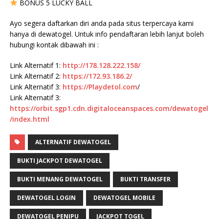
BONUS 5 LUCKY BALL
Ayo segera daftarkan diri anda pada situs terpercaya kami
hanya di dewatogel. Untuk info pendaftaran lebih lanjut boleh
hubungi kontak dibawah ini :
Link Alternatif 1:
http://178.128.222.158/
Link Alternatif 2:
https://172.93.186.2/
Link Alternatif 3:
https://
Playdetol.com
/
Link Alternatif 3:
https://orbit.sgp1.cdn.digitaloceanspaces.com/dewatogel
/index.html
ALTERNATIF DEWATOGEL
BUKTI JACKPOT DEWATOGEL
BUKTI MENANG DEWATOGEL
BUKTI TRANSFER
DEWATOGEL LOGIN
DEWATOGEL MOBILE
DEWATOGEL PENIPU
JACKPOT TOGEL