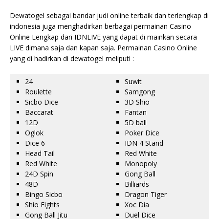
Dewatogel sebagai bandar judi online terbaik dan terlengkap di
indonesia juga menghadirkan berbagai permainan Casino
Online Lengkap dari IDNLIVE yang dapat di mainkan secara
LIVE dimana saja dan kapan saja. Permainan Casino Online
yang di hadirkan di dewatogel meliputi :
24
Suwit
Roulette
Samgong
Sicbo Dice
3D Shio
Baccarat
Fantan
12D
5D ball
Oglok
Poker Dice
Dice 6
IDN 4 Stand
Head Tail
Red White
Red White
Monopoly
24D Spin
Gong Ball
48D
Billiards
Bingo Sicbo
Dragon Tiger
Shio Fights
Xoc Dia
Gong Ball Jitu
Duel Dice