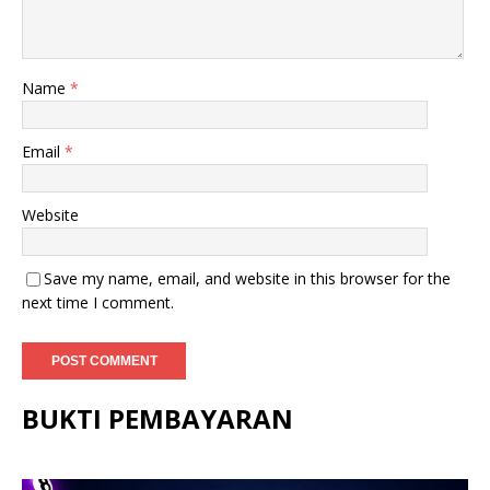
Name
*
Email
*
Website
Save my name, email, and website in this browser for the
next time I comment.
BUKTI PEMBAYARAN