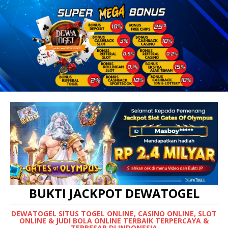
BUKTI JACKPOT DEWATOGEL
DEWATOGEL SITUS TOGEL ONLINE, CASINO ONLINE, SLOT
ONLINE & JUDI BOLA ONLINE TERBAIK TERPERCAYA &
TERBESAR DI INDONESIA