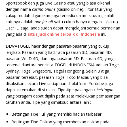
Sportsbook dan juga Live Casino atau yang biasa dikenal
dengan nama
casino online
(kasino online). Fitur-fitur yang
cukup mudah digunakan juga tersedia dalam situs ini, salah
satunya adalah
one for all
yaitu cukup hanya dengan 1 (satu )
User ID saja, anda sudah dapat menjelajahi semua permainan
yang ada di
situs judi online terbaik di Indonesia
ini.
DEWATOGEL hadir dengan pasaran-pasaran yang cukup
lengkap. Pasaran yang hadir ada pasaran 3D, pasaran 4D,
pasaran WILD 4D, dan juga pasaran 5D. Pasaran 4D, yang
terkenal diantara pencinta TOGEL di INDONESIA adalah Togel
Sydney, Togel Singapore, Togel Hongkong. Selain 3 (tiga)
pasaran tersebut, pasaran Togel Toto Macau yang bisa
disaksikan secara Live setiap hari di platform Youtube juga
dapat ditemukan di situs ini. Tipe-tipe pasangan /
bettingan
yang beragam dapat dipilih pada saat melakukan pemasangan
taruhan anda. Tipe yang dimaksud antara lain :
Bettingan Tipe Full yang memiliki hadiah terbesar
Bettingan Tipe Diskon yang memberikan diskon pada