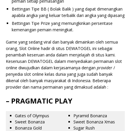
pemain setiap pemasangan
Bettingan Tipe BB ( Bolak Balik ) yang dapat dimenangkan
apabila angka yang keluar terbalik dari angka yang dipasang
Bettingan Tipe Prize yang memungkinkan persentase
kemenangan pemain meningkat.
Game yang sedang viral dan banyak dimainkan oleh semua
orang, Slot Online hadir di situs DEWATOGEL ini sebagai
penambah keseruan anda dalam menjelajah di situs kami.
Keseriusan DEWATOGEL dalam menyediakan permainan slot
online diwujudkan dalam kerjasamanya dengan
provider
/
penyedia slot online kelas dunia yang juga sudah banyak
dikenal oleh banyak masyarakat di Indonesia. Beberapa
provider dan nama permainan yang dimaksud adalah :
– PRAGMATIC PLAY
Gates of Olympus
Pyramid Bonanza
Sweet Bonanza
Sweet Bonanza Xmas
Bonanza Gold
Sugar Rush