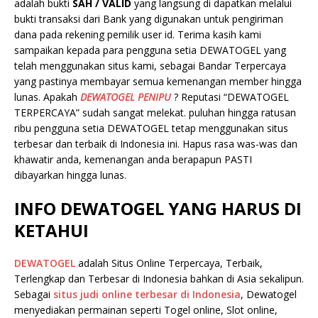
adalah bukti
SAH / VALID
yang langsung di dapatkan melalui
bukti transaksi dari Bank yang digunakan untuk pengiriman
dana pada rekening pemilik user id. Terima kasih kami
sampaikan kepada para pengguna setia DEWATOGEL yang
telah menggunakan situs kami, sebagai Bandar Terpercaya
yang pastinya membayar semua kemenangan member hingga
lunas. Apakah
DEWATOGEL PENIPU
? Reputasi “DEWATOGEL
TERPERCAYA” sudah sangat melekat. puluhan hingga ratusan
ribu pengguna setia DEWATOGEL tetap menggunakan situs
terbesar dan terbaik di Indonesia ini. Hapus rasa was-was dan
khawatir anda, kemenangan anda berapapun PASTI
dibayarkan hingga lunas.
INFO DEWATOGEL YANG HARUS DI
KETAHUI
DEWATOGEL
adalah Situs Online Terpercaya, Terbaik,
Terlengkap dan Terbesar di Indonesia bahkan di Asia sekalipun.
Sebagai
situs judi online terbesar di Indonesia
, Dewatogel
menyediakan permainan seperti Togel online, Slot online,