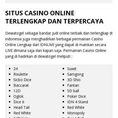
SITUS CASINO ONLINE
TERLENGKAP DAN TERPERCAYA
Dewatogel sebagai bandar judi online terbaik dan terlengkap di
indonesia juga menghadirkan berbagai permainan Casino
Online Lengkap dari IDNLIVE yang dapat di mainkan secara
LIVE dimana saja dan kapan saja. Permainan Casino Online
yang di hadirkan di dewatogel meliputi :
24
Suwit
Roulette
Samgong
Sicbo Dice
3D Shio
Baccarat
Fantan
12D
5D ball
Oglok
Poker Dice
Dice 6
IDN 4 Stand
Head Tail
Red White
Red White
Monopoly