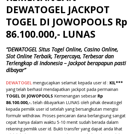
DEWATOGEL JACKPOT
TOGEL DI JOWOPOOLS Rp
86.100.000,- LUNAS
“DEWATOGEL Situs Togel Online, Casino Online,
Slot Online Terbaik, Terpercaya, Terbesar dan
Terlengkap di Indonesia – Jackpot berapapun pasti
dibayar”
DEWATOGEL
mengucapkan selamat kepada user id :
KIL***
yang telah berhasil mendapatkan jackpot pada permainan
TOGEL DI JOWOPOOLS
Kemenangan sebesar
Rp
86.100.000,-.
telah dibayarkan LUNAS oleh pihak dewatogel
kepada pemilik user id setelah yang bersangkutan mengisi
formulir withdraw. Proses pencairan dana berlangsung sangat
cepat hanya dalam waktu 5-10 menit sudah berada dalam
rekening pemilik user id. Bukti transfer yang dapat anda lihat