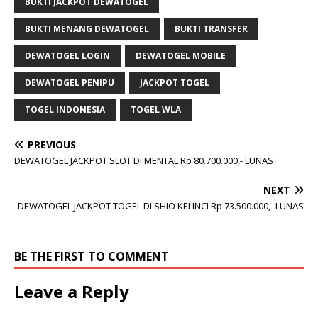
BUKTI JACKPOT DEWATOGEL
BUKTI MENANG DEWATOGEL
BUKTI TRANSFER
DEWATOGEL LOGIN
DEWATOGEL MOBILE
DEWATOGEL PENIPU
JACKPOT TOGEL
TOGEL INDONESIA
TOGEL WLA
PREVIOUS
DEWATOGEL JACKPOT SLOT DI MENTAL Rp 80.700.000,- LUNAS
NEXT
DEWATOGEL JACKPOT TOGEL DI SHIO KELINCI Rp 73.500.000,- LUNAS
BE THE FIRST TO COMMENT
Leave a Reply