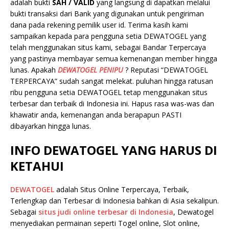
adalah bukti
SAH / VALID
yang langsung di dapatkan melalui
bukti transaksi dari Bank yang digunakan untuk pengiriman
dana pada rekening pemilik user id. Terima kasih kami
sampaikan kepada para pengguna setia DEWATOGEL yang
telah menggunakan situs kami, sebagai Bandar Terpercaya
yang pastinya membayar semua kemenangan member hingga
lunas. Apakah
DEWATOGEL PENIPU
? Reputasi “DEWATOGEL
TERPERCAYA” sudah sangat melekat. puluhan hingga ratusan
ribu pengguna setia DEWATOGEL tetap menggunakan situs
terbesar dan terbaik di Indonesia ini. Hapus rasa was-was dan
khawatir anda, kemenangan anda berapapun PASTI
dibayarkan hingga lunas.
INFO DEWATOGEL YANG HARUS DI
KETAHUI
DEWATOGEL
adalah Situs Online Terpercaya, Terbaik,
Terlengkap dan Terbesar di Indonesia bahkan di Asia sekalipun.
Sebagai
situs judi online terbesar di Indonesia
, Dewatogel
menyediakan permainan seperti Togel online, Slot online,