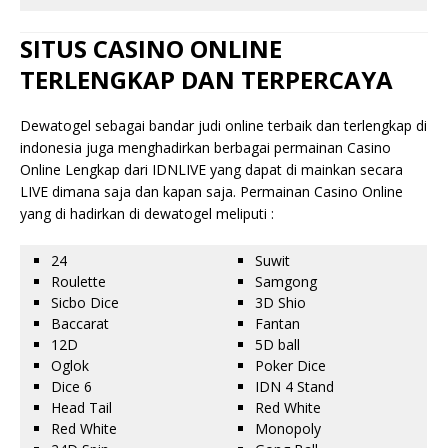
SITUS CASINO ONLINE
TERLENGKAP DAN TERPERCAYA
Dewatogel sebagai bandar judi online terbaik dan terlengkap di
indonesia juga menghadirkan berbagai permainan Casino
Online Lengkap dari IDNLIVE yang dapat di mainkan secara
LIVE dimana saja dan kapan saja. Permainan Casino Online
yang di hadirkan di dewatogel meliputi :
24
Suwit
Roulette
Samgong
Sicbo Dice
3D Shio
Baccarat
Fantan
12D
5D ball
Oglok
Poker Dice
Dice 6
IDN 4 Stand
Head Tail
Red White
Red White
Monopoly