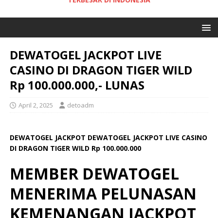
DEWATOGEL JACKPOT LIVE
CASINO DI DRAGON TIGER WILD
Rp 100.000.000,- LUNAS
April 2, 2025
detoadm
DEWATOGEL JACKPOT DEWATOGEL JACKPOT LIVE CASINO
DI DRAGON TIGER WILD Rp 100.000.000
MEMBER DEWATOGEL
MENERIMA PELUNASAN
KEMENANGAN JACKPOT