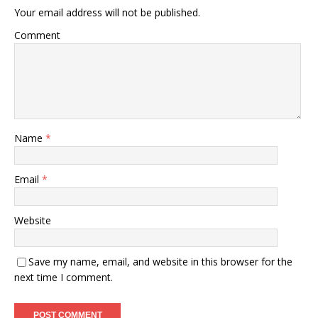
Your email address will not be published.
Comment
Name
*
Email
*
Website
Save my name, email, and website in this browser for the
next time I comment.