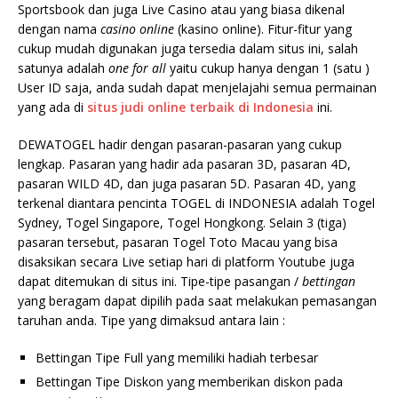
Sportsbook dan juga Live Casino atau yang biasa dikenal
dengan nama
casino online
(kasino online). Fitur-fitur yang
cukup mudah digunakan juga tersedia dalam situs ini, salah
satunya adalah
one for all
yaitu cukup hanya dengan 1 (satu )
User ID saja, anda sudah dapat menjelajahi semua permainan
yang ada di
situs judi
online terbaik di Indonesia
ini.
DEWATOGEL hadir dengan pasaran-pasaran yang cukup
lengkap. Pasaran yang hadir ada pasaran 3D, pasaran 4D,
pasaran WILD 4D, dan juga pasaran 5D. Pasaran 4D, yang
terkenal diantara pencinta TOGEL di INDONESIA adalah Togel
Sydney, Togel Singapore, Togel Hongkong. Selain 3 (tiga)
pasaran tersebut, pasaran Togel Toto Macau yang bisa
disaksikan secara Live setiap hari di platform Youtube juga
dapat ditemukan di situs ini. Tipe-tipe pasangan /
bettingan
yang beragam dapat dipilih pada saat melakukan pemasangan
taruhan anda. Tipe yang dimaksud antara lain :
Bettingan Tipe Full yang memiliki hadiah terbesar
Bettingan Tipe Diskon yang memberikan diskon pada