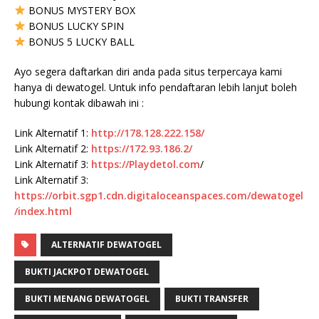
BONUS MYSTERY BOX
BONUS LUCKY SPIN
BONUS 5 LUCKY BALL
Ayo segera daftarkan diri anda pada situs terpercaya kami
hanya di dewatogel. Untuk info pendaftaran lebih lanjut boleh
hubungi kontak dibawah ini :
Link Alternatif 1:
http://178.128.222.158/
Link Alternatif 2:
https://172.93.186.2/
Link Alternatif 3:
https://
Playdetol.com
/
Link Alternatif 3:
https://orbit.sgp1.cdn.digitaloceanspaces.com/dewatogel
/index.html
ALTERNATIF DEWATOGEL
BUKTI JACKPOT DEWATOGEL
BUKTI MENANG DEWATOGEL
BUKTI TRANSFER