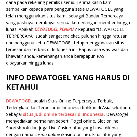
dana pada rekening pemilik user id. Terima kasih kami
sampaikan kepada para pengguna setia DEWATOGEL yang
telah menggunakan situs kami, sebagai Bandar Terpercaya
yang pastinya membayar semua kemenangan member hingga
lunas. Apakah
DEWATOGEL PENIPU
? Reputasi “DEWATOGEL
TERPERCAYA” sudah sangat melekat. puluhan hingga ratusan
ribu pengguna setia DEWATOGEL tetap menggunakan situs
terbesar dan terbaik di Indonesia ini. Hapus rasa was-was dan
khawatir anda, kemenangan anda berapapun PASTI
dibayarkan hingga lunas.
INFO DEWATOGEL YANG HARUS DI
KETAHUI
DEWATOGEL
adalah Situs Online Terpercaya, Terbaik,
Terlengkap dan Terbesar di Indonesia bahkan di Asia sekalipun.
Sebagai
situs judi online terbesar di Indonesia
, Dewatogel
menyediakan permainan seperti Togel online, Slot online,
Sportsbook dan juga Live Casino atau yang biasa dikenal
dengan nama
casino online
(kasino online). Fitur-fitur yang