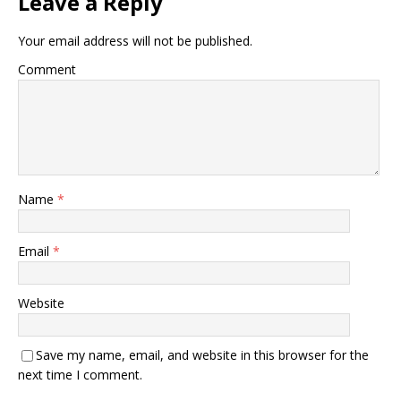
Leave a Reply
Your email address will not be published.
Comment
Name
*
Email
*
Website
Save my name, email, and website in this browser for the
next time I comment.