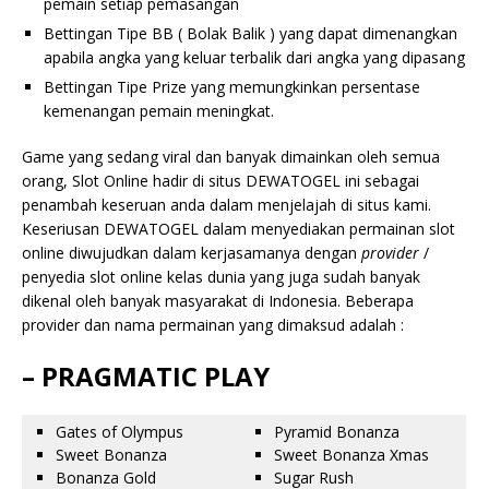
pemain setiap pemasangan
Bettingan Tipe BB ( Bolak Balik ) yang dapat dimenangkan
apabila angka yang keluar terbalik dari angka yang dipasang
Bettingan Tipe Prize yang memungkinkan persentase
kemenangan pemain meningkat.
Game yang sedang viral dan banyak dimainkan oleh semua
orang, Slot Online hadir di situs DEWATOGEL ini sebagai
penambah keseruan anda dalam menjelajah di situs kami.
Keseriusan DEWATOGEL dalam menyediakan permainan slot
online diwujudkan dalam kerjasamanya dengan
provider
/
penyedia slot online kelas dunia yang juga sudah banyak
dikenal oleh banyak masyarakat di Indonesia. Beberapa
provider dan nama permainan yang dimaksud adalah :
– PRAGMATIC PLAY
Gates of Olympus
Pyramid Bonanza
Sweet Bonanza
Sweet Bonanza Xmas
Bonanza Gold
Sugar Rush