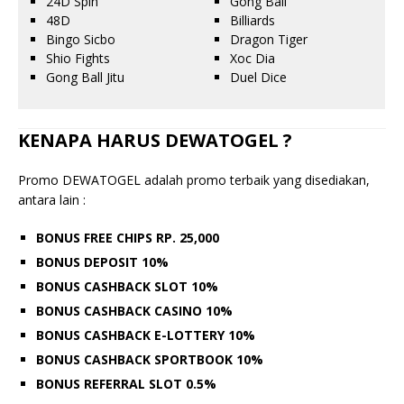
24D Spin
Gong Ball
48D
Billiards
Bingo Sicbo
Dragon Tiger
Shio Fights
Xoc Dia
Gong Ball Jitu
Duel Dice
KENAPA HARUS DEWATOGEL ?
Promo DEWATOGEL adalah promo terbaik yang disediakan,
antara lain :
BONUS FREE CHIPS RP. 25,000
BONUS DEPOSIT 10%
BONUS CASHBACK SLOT 10%
BONUS CASHBACK CASINO 10%
BONUS CASHBACK E-LOTTERY 10%
BONUS CASHBACK SPORTBOOK 10%
BONUS REFERRAL SLOT 0.5%