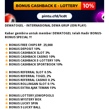
DEWATOGEL - INTERNASIONAL DEWA GRUP (IDN PLAY)
Kabar gembira untuk member DEWATOGEL telah Hadir
BONUS-
BONUS SPECIAL
!!!
BONUS FREE CHIPS RP. 25,000
BONUS DEPOSIT 10%
BONUS CASHBACK SLOT 3%
BONUS CASHBACK CASINO 10%
BONUS CASHBACK E-LOTTERY 10%
BONUS CASHBACK SPORTBOOK 10%
BONUS REFERRAL SLOT 0.5%
BONUS REFERRAL TOGEL 2%
BONUS REFERRAL CASINO 0.2%
BONUS ROLLINGAN SLOT 0.1%
BONUS EXTRA AJAK TEMAN 15%
BONUS LOTTERY JOWOPOOLS
BONUS MYSTERY BOX
BONUS LUCKY SPIN
BONUS 5 LUCKY BALL