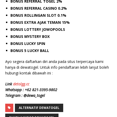
BONUS REFERRAL TOGEL 2%
BONUS REFERRAL CASINO 0.2%
BONUS ROLLINGAN SLOT 0.1%
BONUS EXTRA AJAK TEMAN 15%
BONUS LOTTERY JOWOPOOLS
BONUS MYSTERY BOX
BONUS LUCKY SPIN
BONUS 5 LUCKY BALL
Ayo segera daftarkan diri anda pada situs terpercaya kami
hanya di dewatogel. Untuk info pendaftaran lebih lanjut boleh
hubungi kontak dibawah ini :
Link
detolgg.cc
Whatsapp :
+62 8
21-3395-9802
Telegram : @dewa_togel
ALTERNATIF DEWATOGEL