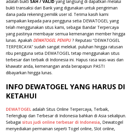
adalah bukti
SAH / VALID
yang langsung di dapatkan melalui
bukti transaksi dari Bank yang digunakan untuk pengiriman
dana pada rekening pemilik user id. Terima kasih kami
sampaikan kepada para pengguna setia DEWATOGEL yang
telah menggunakan situs kami, sebagai Bandar Terpercaya
yang pastinya membayar semua kemenangan member hingga
lunas. Apakah
DEWATOGEL PENIPU
? Reputasi “DEWATOGEL
TERPERCAYA” sudah sangat melekat. puluhan hingga ratusan
ribu pengguna setia DEWATOGEL tetap menggunakan situs
terbesar dan terbaik di Indonesia ini. Hapus rasa was-was dan
khawatir anda, kemenangan anda berapapun PASTI
dibayarkan hingga lunas.
INFO DEWATOGEL YANG HARUS DI
KETAHUI
DEWATOGEL
adalah Situs Online Terpercaya, Terbaik,
Terlengkap dan Terbesar di Indonesia bahkan di Asia sekalipun.
Sebagai
situs jud
i
online terbesar di Indonesia
, Dewatogel
menyediakan permainan seperti Togel online, Slot online,