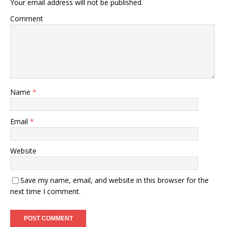
Your email address will not be published.
Comment
Name
*
Email
*
Website
Save my name, email, and website in this browser for the
next time I comment.