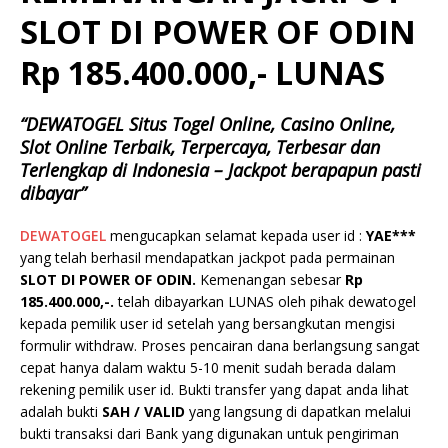
SLOT DI POWER OF ODIN
Rp 185.400.000,- LUNAS
“DEWATOGEL Situs Togel Online, Casino Online,
Slot Online Terbaik, Terpercaya, Terbesar dan
Terlengkap di Indonesia – Jackpot berapapun pasti
dibayar”
DEWATOGEL
mengucapkan selamat kepada user id :
YAE***
yang telah berhasil mendapatkan jackpot pada permainan
SLOT DI POWER OF ODIN.
Kemenangan sebesar
Rp
185.400.000,-.
telah dibayarkan LUNAS oleh pihak dewatogel
kepada pemilik user id setelah yang bersangkutan mengisi
formulir withdraw. Proses pencairan dana berlangsung sangat
cepat hanya dalam waktu 5-10 menit sudah berada dalam
rekening pemilik user id. Bukti transfer yang dapat anda lihat
adalah bukti
SAH / VALID
yang langsung di dapatkan melalui
bukti transaksi dari Bank yang digunakan untuk pengiriman