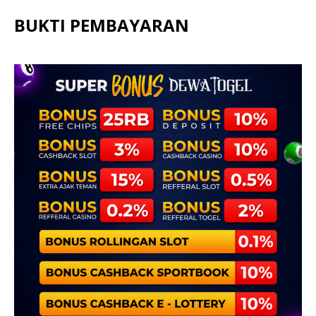
BUKTI PEMBAYARAN