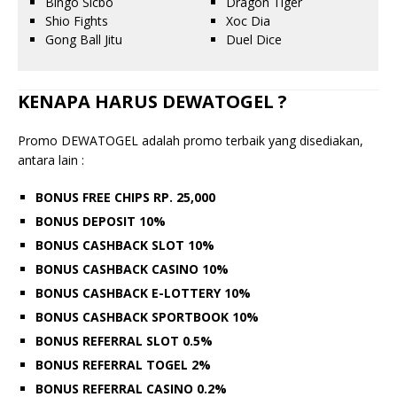
Bingo Sicbo
Dragon Tiger
Shio Fights
Xoc Dia
Gong Ball Jitu
Duel Dice
KENAPA HARUS DEWATOGEL ?
Promo DEWATOGEL adalah promo terbaik yang disediakan,
antara lain :
BONUS FREE CHIPS RP. 25,000
BONUS DEPOSIT 10%
BONUS CASHBACK SLOT 10%
BONUS CASHBACK CASINO 10%
BONUS CASHBACK E-LOTTERY 10%
BONUS CASHBACK SPORTBOOK 10%
BONUS REFERRAL SLOT 0.5%
BONUS REFERRAL TOGEL 2%
BONUS REFERRAL CASINO 0.2%