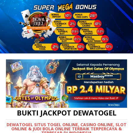
BUKTI JACKPOT DEWATOGEL
DEWATOGEL SITUS TOGEL ONLINE, CASINO ONLINE, SLOT
ONLINE & JUDI BOLA ONLINE TERBAIK TERPERCAYA &
TERBESAR DI INDONESIA