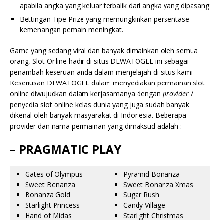
apabila angka yang keluar terbalik dari angka yang dipasang
Bettingan Tipe Prize yang memungkinkan persentase
kemenangan pemain meningkat.
Game yang sedang viral dan banyak dimainkan oleh semua
orang, Slot Online hadir di situs DEWATOGEL ini sebagai
penambah keseruan anda dalam menjelajah di situs kami.
Keseriusan DEWATOGEL dalam menyediakan permainan slot
online diwujudkan dalam kerjasamanya dengan
provider
/
penyedia slot online kelas dunia yang juga sudah banyak
dikenal oleh banyak masyarakat di Indonesia. Beberapa
provider dan nama permainan yang dimaksud adalah :
– PRAGMATIC PLAY
Gates of Olympus
Pyramid Bonanza
Sweet Bonanza
Sweet Bonanza Xmas
Bonanza Gold
Sugar Rush
Starlight Princess
Candy Village
Hand of Midas
Starlight Christmas