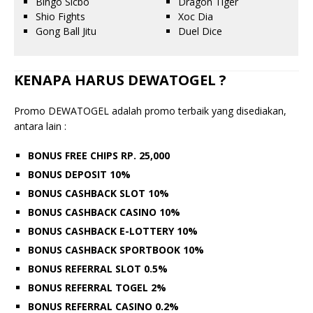
Bingo Sicbo
Dragon Tiger
Shio Fights
Xoc Dia
Gong Ball Jitu
Duel Dice
KENAPA HARUS DEWATOGEL ?
Promo DEWATOGEL adalah promo terbaik yang disediakan,
antara lain :
BONUS FREE CHIPS RP. 25,000
BONUS DEPOSIT 10%
BONUS CASHBACK SLOT 10%
BONUS CASHBACK CASINO 10%
BONUS CASHBACK E-LOTTERY 10%
BONUS CASHBACK SPORTBOOK 10%
BONUS REFERRAL SLOT 0.5%
BONUS REFERRAL TOGEL 2%
BONUS REFERRAL CASINO 0.2%