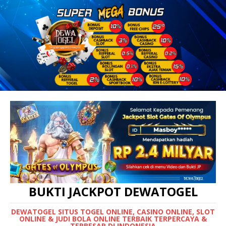
BUKTI JACKPOT DEWATOGEL
DEWATOGEL SITUS TOGEL ONLINE, CASINO ONLINE, SLOT
ONLINE & JUDI BOLA ONLINE TERBAIK TERPERCAYA &
TERBESAR DI INDONESIA