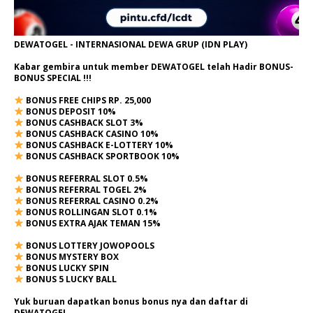
DEWATOGEL - INTERNASIONAL DEWA GRUP (IDN PLAY)
Kabar gembira untuk member DEWATOGEL telah Hadir
BONUS-
BONUS SPECIAL
!!!
BONUS FREE CHIPS RP. 25,000
BONUS DEPOSIT 10%
BONUS CASHBACK SLOT 3%
BONUS CASHBACK CASINO 10%
BONUS CASHBACK E-LOTTERY 10%
BONUS CASHBACK SPORTBOOK 10%
BONUS REFERRAL SLOT 0.5%
BONUS REFERRAL TOGEL 2%
BONUS REFERRAL CASINO 0.2%
BONUS ROLLINGAN SLOT 0.1%
BONUS EXTRA AJAK TEMAN 15%
BONUS LOTTERY JOWOPOOLS
BONUS MYSTERY BOX
BONUS LUCKY SPIN
BONUS 5 LUCKY BALL
Yuk buruan dapatkan bonus bonus nya dan daftar di
DEWATOGEL