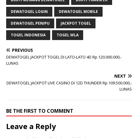
DEWATOGEL LOGIN
DEWATOGEL MOBILE
DEWATOGEL PENIPU
JACKPOT TOGEL
TOGEL INDONESIA
TOGEL WLA
PREVIOUS
DEWATOGEL JACKPOT TOGEL DI LATO-LATO 4D Rp 120.000.000,-
LUNAS
NEXT
DEWATOGEL JACKPOT LIVE CASINO DI 12D THUNDER Rp 109.500.000,-
LUNAS
BE THE FIRST TO COMMENT
Leave a Reply