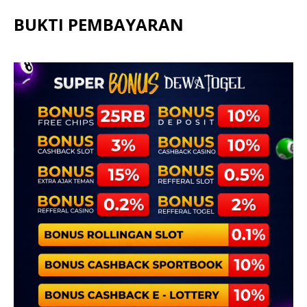
BUKTI PEMBAYARAN