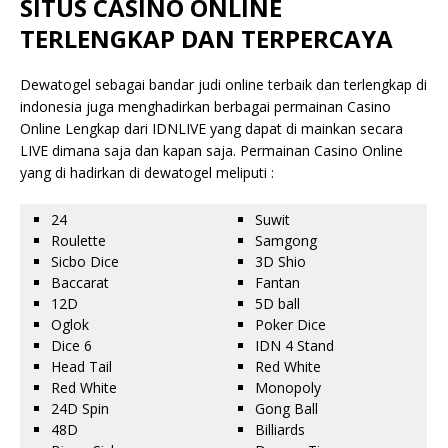
SITUS CASINO ONLINE
TERLENGKAP DAN TERPERCAYA
Dewatogel sebagai bandar judi online terbaik dan terlengkap di
indonesia juga menghadirkan berbagai permainan Casino
Online Lengkap dari IDNLIVE yang dapat di mainkan secara
LIVE dimana saja dan kapan saja. Permainan Casino Online
yang di hadirkan di dewatogel meliputi :
24
Suwit
Roulette
Samgong
Sicbo Dice
3D Shio
Baccarat
Fantan
12D
5D ball
Oglok
Poker Dice
Dice 6
IDN 4 Stand
Head Tail
Red White
Red White
Monopoly
24D Spin
Gong Ball
48D
Billiards