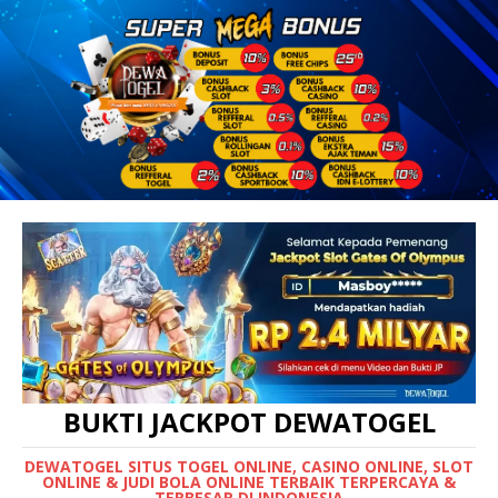
BUKTI JACKPOT DEWATOGEL
DEWATOGEL SITUS TOGEL ONLINE, CASINO ONLINE, SLOT
ONLINE & JUDI BOLA ONLINE TERBAIK TERPERCAYA &
TERBESAR DI INDONESIA