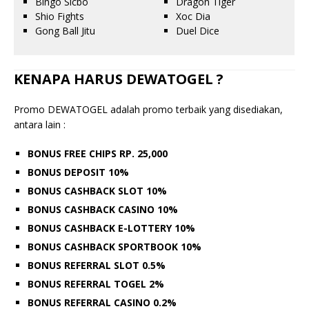
Bingo Sicbo
Dragon Tiger
Shio Fights
Xoc Dia
Gong Ball Jitu
Duel Dice
KENAPA HARUS DEWATOGEL ?
Promo DEWATOGEL adalah promo terbaik yang disediakan,
antara lain :
BONUS FREE CHIPS RP. 25,000
BONUS DEPOSIT 10%
BONUS CASHBACK SLOT 10%
BONUS CASHBACK CASINO 10%
BONUS CASHBACK E-LOTTERY 10%
BONUS CASHBACK SPORTBOOK 10%
BONUS REFERRAL SLOT 0.5%
BONUS REFERRAL TOGEL 2%
BONUS REFERRAL CASINO 0.2%