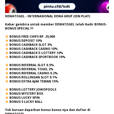
DEWATOGEL - INTERNASIONAL DEWA GRUP (IDN PLAY)
Kabar gembira untuk member DEWATOGEL telah Hadir
BONUS-
BONUS SPECIAL
!!!
BONUS FREE CHIPS RP. 25,000
BONUS DEPOSIT 10%
BONUS CASHBACK SLOT 3%
BONUS CASHBACK CASINO 10%
BONUS CASHBACK E-LOTTERY 10%
BONUS CASHBACK SPORTBOOK 10%
BONUS REFERRAL SLOT 0.5%
BONUS REFERRAL TOGEL 2%
BONUS REFERRAL CASINO 0.2%
BONUS ROLLINGAN SLOT 0.1%
BONUS EXTRA AJAK TEMAN 15%
BONUS LOTTERY JOWOPOOLS
BONUS MYSTERY BOX
BONUS LUCKY SPIN
BONUS 5 LUCKY BALL
Yuk buruan dapatkan bonus bonus nya dan daftar di
DEWATOGEL