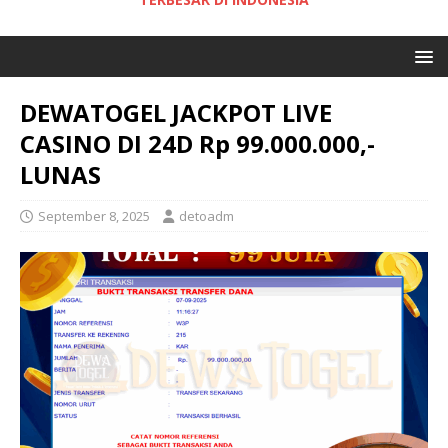
DEWATOGEL JACKPOT LIVE
CASINO DI 24D Rp 99.000.000,-
LUNAS
September 8, 2025
detoadm