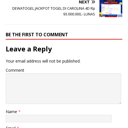
NEXT
DEWATOGEL JACKPOT TOGEL DI CAROLINA 4D Rp
93.000.000,- LUNAS
BE THE FIRST TO COMMENT
Leave a Reply
Your email address will not be published.
Comment
Name
*