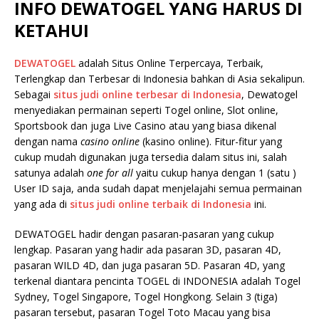
INFO DEWATOGEL YANG HARUS DI
KETAHUI
DEWATOGEL
adalah Situs Online Terpercaya, Terbaik,
Terlengkap dan Terbesar di Indonesia bahkan di Asia sekalipun.
Sebagai
situs judi online terbesar di Indonesia
, Dewatogel
menyediakan permainan seperti Togel online, Slot online,
Sportsbook dan juga Live Casino atau yang biasa dikenal
dengan nama
casino online
(kasino online). Fitur-fitur yang
cukup mudah digunakan juga tersedia dalam situs ini, salah
satunya adalah
one for all
yaitu cukup hanya dengan 1 (satu )
User ID saja, anda sudah dapat menjelajahi semua permainan
yang ada di
situs judi online terbaik di Indonesia
ini.
DEWATOGEL hadir dengan pasaran-pasaran yang cukup
lengkap. Pasaran yang hadir ada pasaran 3D, pasaran 4D,
pasaran WILD 4D, dan juga pasaran 5D. Pasaran 4D, yang
terkenal diantara pencinta TOGEL di INDONESIA adalah Togel
Sydney, Togel Singapore, Togel Hongkong. Selain 3 (tiga)
pasaran tersebut, pasaran Togel Toto Macau yang bisa