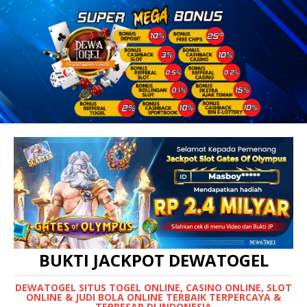
BUKTI JACKPOT DEWATOGEL
DEWATOGEL SITUS TOGEL ONLINE, CASINO ONLINE, SLOT
ONLINE & JUDI BOLA ONLINE TERBAIK TERPERCAYA &
TERBESAR DI INDONESIA