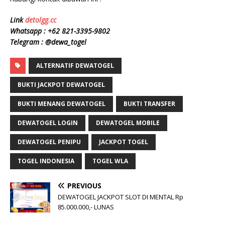
Link
detolgg.cc
Whatsapp :
+62 8
21-3395-9802
Telegram : @dewa_togel
ALTERNATIF DEWATOGEL
BUKTI JACKPOT DEWATOGEL
BUKTI MENANG DEWATOGEL
BUKTI TRANSFER
DEWATOGEL LOGIN
DEWATOGEL MOBILE
DEWATOGEL PENIPU
JACKPOT TOGEL
TOGEL INDONESIA
TOGEL WLA
PREVIOUS
DEWATOGEL JACKPOT SLOT DI MENTAL Rp
85.000.000,- LUNAS