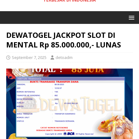
DEWATOGEL JACKPOT SLOT DI
MENTAL Rp 85.000.000,- LUNAS
September 7, 2025
detoadm