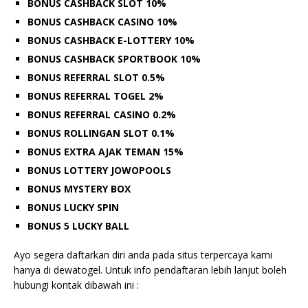
BONUS CASHBACK SLOT 10%
BONUS CASHBACK CASINO 10%
BONUS CASHBACK E-LOTTERY 10%
BONUS CASHBACK SPORTBOOK 10%
BONUS REFERRAL SLOT 0.5%
BONUS REFERRAL TOGEL 2%
BONUS REFERRAL CASINO 0.2%
BONUS ROLLINGAN SLOT 0.1%
BONUS EXTRA AJAK TEMAN 15%
BONUS LOTTERY JOWOPOOLS
BONUS MYSTERY BOX
BONUS LUCKY SPIN
BONUS 5 LUCKY BALL
Ayo segera daftarkan diri anda pada situs terpercaya kami
hanya di dewatogel. Untuk info pendaftaran lebih lanjut boleh
hubungi kontak dibawah ini :