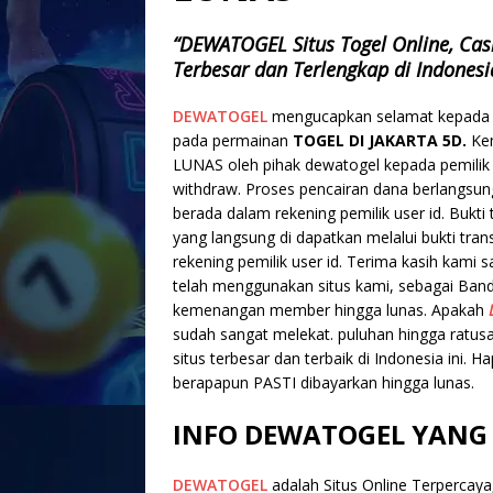
“DEWATOGEL Situs Togel Online, Casi
Terbesar dan Terlengkap di Indonesi
DEWATOGEL
mengucapkan selamat kepada u
pada permainan
TOGEL DI JAKARTA 5D.
Ke
LUNAS oleh pihak dewatogel kepada pemilik u
withdraw. Proses pencairan dana berlangsu
berada dalam rekening pemilik user id. Bukti 
yang langsung di dapatkan melalui bukti tra
rekening pemilik user id. Terima kasih ka
telah menggunakan situs kami, sebagai Ba
kemenangan member hingga lunas. Apakah
sudah sangat melekat. puluhan hingga rat
situs terbesar dan terbaik di Indonesia ini
berapapun PASTI dibayarkan hingga lunas.
INFO DEWATOGEL YANG 
DEWATOGEL
adalah Situs Online Terpercaya