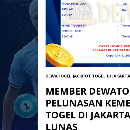
DEWATOGEL JACKPOT TOGEL DI JAKARTA 5
MEMBER DEWATO
PELUNASAN KEM
TOGEL DI JAKARTA 
LUNAS