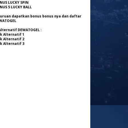
NUS LUCKY SPIN
NUS 5 LUCKY BALL
uruan dapatkan bonus bonus nya dan daftar
EWATOGEL
Alternatif
DEWATOGEL
:
k Alternatif 1
k Alternatif 2
k Alternatif 3