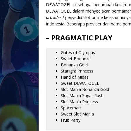
DEWATOGEL ini sebagai penambah keseruan a
DEWATOGEL dalam menyediakan permainan s
provider
/ penyedia slot online kelas dunia 
Indonesia. Beberapa provider dan nama per
– PRAGMATIC PLAY
Gates of Olympus
Sweet Bonanza
Bonanza Gold
Starlight Princess
Hand of Midas
Sweet DEWATOGEL
Slot Mania Bonanza Gold
Slot Mania Sugar Rush
Slot Mania Princess
Spaceman
Sweet Slot Mania
Fruit Party