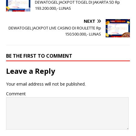
DEWATOGEL JACKPOT TOGEL DI JAKARTA 5D Rp
193.200.000,- LUNAS
NEXT
DEWATOGEL JACKPOT LIVE CASINO DI ROULETTE Rp
150.500.000,- LUNAS
BE THE FIRST TO COMMENT
Leave a Reply
Your email address will not be published.
Comment