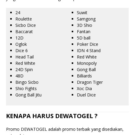
24
Suwit
Roulette
Samgong
Sicbo Dice
3D Shio
Baccarat
Fantan
12D
5D ball
Oglok
Poker Dice
Dice 6
IDN 4 Stand
Head Tail
Red White
Red White
Monopoly
24D Spin
Gong Ball
48D
Billiards
Bingo Sicbo
Dragon Tiger
Shio Fights
Xoc Dia
Gong Ball Jitu
Duel Dice
KENAPA HARUS DEWATOGEL ?
Promo DEWATOGEL adalah promo terbaik yang disediakan,