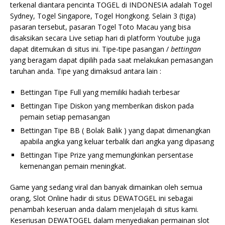
terkenal diantara pencinta TOGEL di INDONESIA adalah Togel
Sydney, Togel Singapore, Togel Hongkong. Selain 3 (tiga)
pasaran tersebut, pasaran Togel Toto Macau yang bisa
disaksikan secara Live setiap hari di platform Youtube juga
dapat ditemukan di situs ini. Tipe-tipe pasangan /
bettingan
yang beragam dapat dipilih pada saat melakukan pemasangan
taruhan anda. Tipe yang dimaksud antara lain :
Bettingan Tipe Full yang memiliki hadiah terbesar
Bettingan Tipe Diskon yang memberikan diskon pada
pemain setiap pemasangan
Bettingan Tipe BB ( Bolak Balik ) yang dapat dimenangkan
apabila angka yang keluar terbalik dari angka yang dipasang
Bettingan Tipe Prize yang memungkinkan persentase
kemenangan pemain meningkat.
Game yang sedang viral dan banyak dimainkan oleh semua
orang, Slot Online hadir di situs DEWATOGEL ini sebagai
penambah keseruan anda dalam menjelajah di situs kami.
Keseriusan DEWATOGEL dalam menyediakan permainan slot