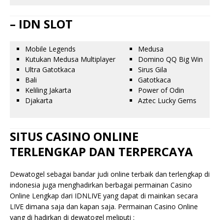
– IDN SLOT
Mobile Legends
Medusa
Kutukan Medusa Multiplayer
Domino QQ Big Win
Ultra Gatotkaca
Sirus Gila
Bali
Gatotkaca
Keliling Jakarta
Power of Odin
Djakarta
Aztec Lucky Gems
SITUS CASINO ONLINE
TERLENGKAP DAN TERPERCAYA
Dewatogel sebagai bandar judi online terbaik dan terlengkap di
indonesia juga menghadirkan berbagai permainan Casino
Online Lengkap dari IDNLIVE yang dapat di mainkan secara
LIVE dimana saja dan kapan saja. Permainan Casino Online
yang di hadirkan di dewatogel meliputi :