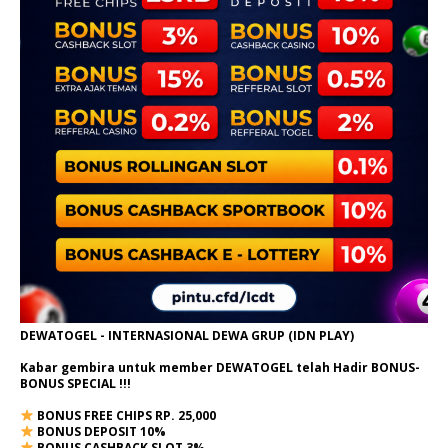
DEWATOGEL - INTERNASIONAL DEWA GRUP (IDN PLAY)
Kabar gembira untuk member DEWATOGEL telah Hadir
BONUS-
BONUS SPECIAL
!!!
BONUS FREE CHIPS RP. 25,000
BONUS DEPOSIT 10%
BONUS CASHBACK SLOT 3%