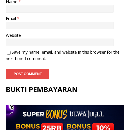
Name
*
Email
*
Website
Save my name, email, and website in this browser for the
next time I comment.
BUKTI PEMBAYARAN