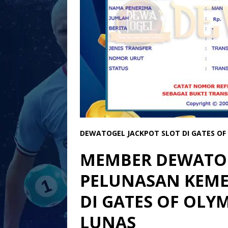
DEWATOGEL JACKPOT SLOT DI GATES OF O
MEMBER DEWATO
PELUNASAN KEME
DI GATES OF OLYMP
LUNAS