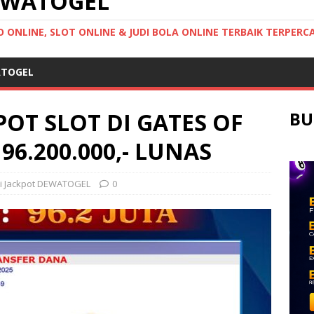
EWATOGEL
 ONLINE, SLOT ONLINE & JUDI BOLA ONLINE TERBAIK TERPERCA
ATOGEL
OT SLOT DI GATES OF
BU
96.200.000,- LUNAS
ti Jackpot DEWATOGEL
0