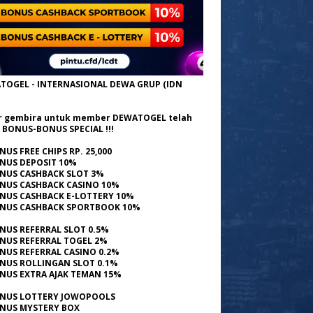
TOGEL - INTERNASIONAL DEWA GRUP (IDN
r gembira untuk member DEWATOGEL telah
r
BONUS-BONUS SPECIAL
!!!
US FREE CHIPS RP. 25,000
NUS DEPOSIT 10%
NUS CASHBACK SLOT 3%
NUS CASHBACK CASINO 10%
NUS CASHBACK E-LOTTERY 10%
NUS CASHBACK SPORTBOOK 10%
NUS REFERRAL SLOT 0.5%
NUS REFERRAL TOGEL 2%
NUS REFERRAL CASINO 0.2%
NUS ROLLINGAN SLOT 0.1%
NUS EXTRA AJAK TEMAN 15%
NUS LOTTERY JOWOPOOLS
NUS MYSTERY BOX