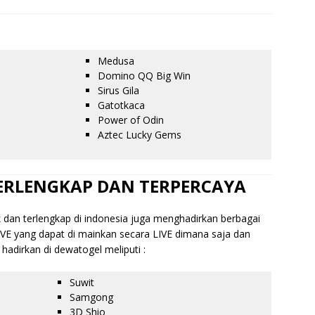
Medusa
Domino QQ Big Win
Sirus Gila
Gatotkaca
Power of Odin
Aztec Lucky Gems
TERLENGKAP DAN TERPERCAYA
k dan terlengkap di indonesia juga menghadirkan berbagai
VE yang dapat di mainkan secara LIVE dimana saja dan
hadirkan di dewatogel meliputi :
Suwit
Samgong
3D Shio