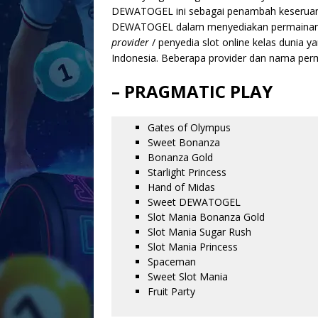
DEWATOGEL ini sebagai penambah keseruan a
DEWATOGEL dalam menyediakan permainan s
provider
/ penyedia slot online kelas dunia 
Indonesia. Beberapa provider dan nama per
– PRAGMATIC PLAY
Gates of Olympus
Sweet Bonanza
Bonanza Gold
Starlight Princess
Hand of Midas
Sweet DEWATOGEL
Slot Mania Bonanza Gold
Slot Mania Sugar Rush
Slot Mania Princess
Spaceman
Sweet Slot Mania
Fruit Party