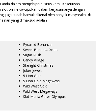
nda dalam menjelajah di situs kami. Keseriusan
lot online diwujudkan dalam kerjasamanya dengan
yang juga sudah banyak dikenal oleh banyak masyarakat di
mainan yang dimaksud adalah :
Pyramid Bonanza
Sweet Bonanza Xmas
Sugar Rush
Candy Village
Starlight Christmas
Joker Jewels
5 Lion Gold
5 Lion Gold Megaways
Wild West Gold
Wild West Megaways
Slot Mania Gates Olympus