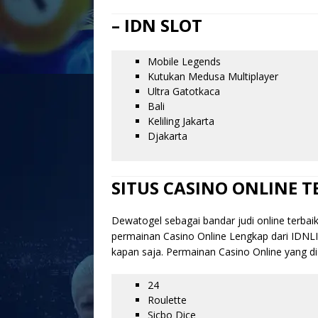
– IDN SLOT
Mobile Legends
Kutukan Medusa Multiplayer
Ultra Gatotkaca
Bali
Keliling Jakarta
Djakarta
SITUS CASINO ONLINE 
Dewatogel sebagai bandar judi online terbai
permainan Casino Online Lengkap dari IDNLI
kapan saja. Permainan Casino Online yang di 
24
Roulette
Sicbo Dice