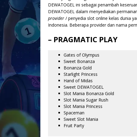
DEWATOGEL ini sebagai penambah keseruan a
DEWATOGEL dalam menyediakan permainan s
provider
/ penyedia slot online kelas dunia 
Indonesia. Beberapa provider dan nama per
– PRAGMATIC PLAY
Gates of Olympus
Sweet Bonanza
Bonanza Gold
Starlight Princess
Hand of Midas
Sweet DEWATOGEL
Slot Mania Bonanza Gold
Slot Mania Sugar Rush
Slot Mania Princess
Spaceman
Sweet Slot Mania
Fruit Party