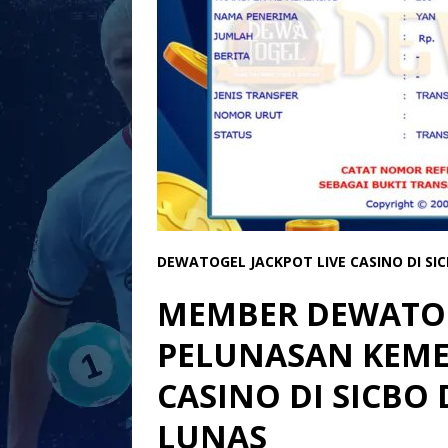
DEWATOGEL JACKPOT LIVE CASINO DI SICB
MEMBER DEWATO
PELUNASAN KEME
CASINO DI SICBO D
LUNAS