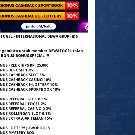
TOGEL - INTERNASIONAL DEWA GRUP (IDN
r gembira untuk member DEWATOGEL telah
r
BONUS-BONUS SPECIAL
!!!
US FREE CHIPS RP. 25,000
NUS DEPOSIT 10%
NUS CASHBACK SLOT 3%
NUS CASHBACK CASINO 10%
NUS CASHBACK E-LOTTERY 10%
NUS CASHBACK SPORTBOOK 10%
NUS REFERRAL SLOT 0.5%
NUS REFERRAL TOGEL 2%
NUS REFERRAL CASINO 0.2%
NUS ROLLINGAN SLOT 0.1%
NUS EXTRA AJAK TEMAN 15%
NUS LOTTERY JOWOPOOLS
NUS MYSTERY BOX