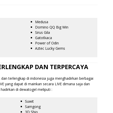
Medusa
Domino QQ Big Win
Sirus Gila
Gatotkaca
Power of Odin
Aztec Lucky Gems
TERLENGKAP DAN TERPERCAYA
k dan terlengkap di indonesia juga menghadirkan berbagai
VE yang dapat di mainkan secara LIVE dimana saja dan
hadirkan di dewatogel meliputi :
Suwit
Samgong
3D Shio