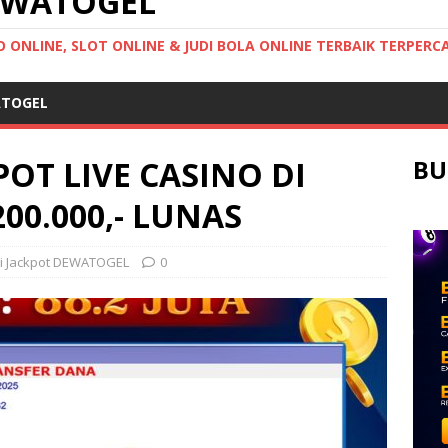
EWATOGEL
 ONLINE, SLOT ONLINE & JUDI BOLA ONLINE TERBAIK TERPERCA
ATOGEL
OT LIVE CASINO DI
BU
200.000,- LUNAS
ti Jackpot DEWATOGEL
0