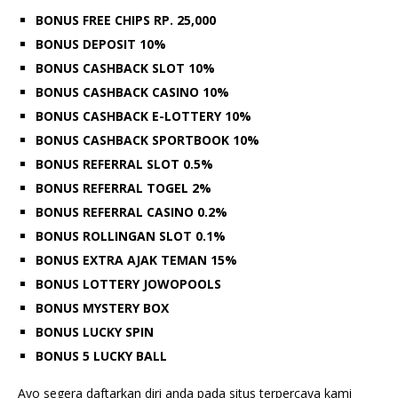
BONUS FREE CHIPS RP. 25,000
BONUS DEPOSIT 10%
BONUS CASHBACK SLOT 10%
BONUS CASHBACK CASINO 10%
BONUS CASHBACK E-LOTTERY 10%
BONUS CASHBACK SPORTBOOK 10%
BONUS REFERRAL SLOT 0.5%
BONUS REFERRAL TOGEL 2%
BONUS REFERRAL CASINO 0.2%
BONUS ROLLINGAN SLOT 0.1%
BONUS EXTRA AJAK TEMAN 15%
BONUS LOTTERY JOWOPOOLS
BONUS MYSTERY BOX
BONUS LUCKY SPIN
BONUS 5 LUCKY BALL
Ayo segera daftarkan diri anda pada situs terpercaya kami