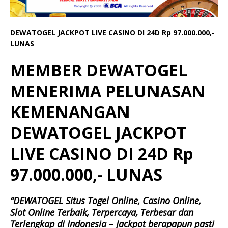
DEWATOGEL JACKPOT LIVE CASINO DI 24D Rp 97.000.000,-
LUNAS
MEMBER DEWATOGEL
MENERIMA PELUNASAN
KEMENANGAN
DEWATOGEL JACKPOT
LIVE CASINO DI 24D Rp
97.000.000,- LUNAS
“DEWATOGEL Situs Togel Online, Casino Online,
Slot Online Terbaik, Terpercaya, Terbesar dan
Terlengkap di Indonesia – Jackpot berapapun pasti