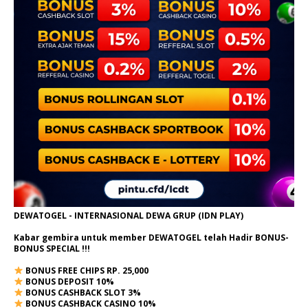
DEWATOGEL - INTERNASIONAL DEWA GRUP (IDN PLAY)
Kabar gembira untuk member DEWATOGEL telah Hadir
BONUS-
BONUS SPECIAL
!!!
BONUS FREE CHIPS RP. 25,000
BONUS DEPOSIT 10%
BONUS CASHBACK SLOT 3%
BONUS CASHBACK CASINO 10%