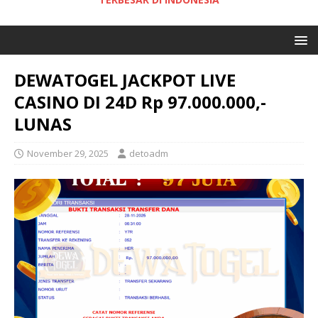
DEWATOGEL JACKPOT LIVE
CASINO DI 24D Rp 97.000.000,-
LUNAS
November 29, 2025
detoadm