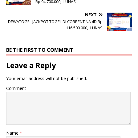
Rp 94.700.000,- LUNAS
NEXT
DEWATOGEL JACKPOT TOGEL DI CORRENTINA 4D Rp
116.500.000,- LUNAS
BE THE FIRST TO COMMENT
Leave a Reply
Your email address will not be published.
Comment
Name
*