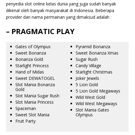
penyedia slot online kelas dunia yang juga sudah banyak
dikenal oleh banyak masyarakat di Indonesia. Beberapa
provider dan nama permainan yang dimaksud adalah :
– PRAGMATIC PLAY
Gates of Olympus
Pyramid Bonanza
Sweet Bonanza
Sweet Bonanza Xmas
Bonanza Gold
Sugar Rush
Starlight Princess
Candy Village
Hand of Midas
Starlight Christmas
Sweet DEWATOGEL
Joker Jewels
Slot Mania Bonanza
5 Lion Gold
Gold
5 Lion Gold Megaways
Slot Mania Sugar Rush
Wild West Gold
Slot Mania Princess
Wild West Megaways
Spaceman
Slot Mania Gates
Sweet Slot Mania
Olympus
Fruit Party