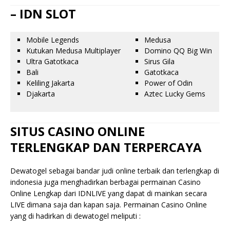
– IDN SLOT
Mobile Legends
Medusa
Kutukan Medusa Multiplayer
Domino QQ Big Win
Ultra Gatotkaca
Sirus Gila
Bali
Gatotkaca
Keliling Jakarta
Power of Odin
Djakarta
Aztec Lucky Gems
SITUS CASINO ONLINE
TERLENGKAP DAN TERPERCAYA
Dewatogel sebagai bandar judi online terbaik dan terlengkap di
indonesia juga menghadirkan berbagai permainan Casino
Online Lengkap dari IDNLIVE yang dapat di mainkan secara
LIVE dimana saja dan kapan saja. Permainan Casino Online
yang di hadirkan di dewatogel meliputi :