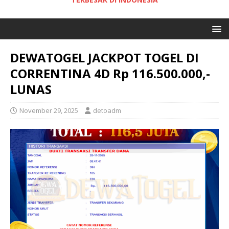
DEWATOGEL JACKPOT TOGEL DI
CORRENTINA 4D Rp 116.500.000,-
LUNAS
November 29, 2025
detoadm