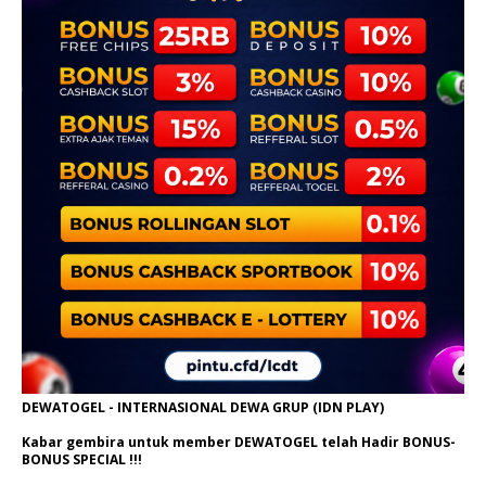
DEWATOGEL - INTERNASIONAL DEWA GRUP (IDN PLAY)
Kabar gembira untuk member DEWATOGEL telah Hadir
BONUS-
BONUS SPECIAL
!!!