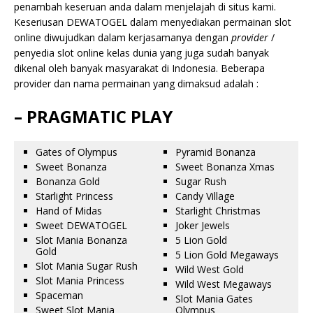
penambah keseruan anda dalam menjelajah di situs kami.
Keseriusan DEWATOGEL dalam menyediakan permainan slot
online diwujudkan dalam kerjasamanya dengan
provider
/
penyedia slot online kelas dunia yang juga sudah banyak
dikenal oleh banyak masyarakat di Indonesia. Beberapa
provider dan nama permainan yang dimaksud adalah :
– PRAGMATIC PLAY
Gates of Olympus
Pyramid Bonanza
Sweet Bonanza
Sweet Bonanza Xmas
Bonanza Gold
Sugar Rush
Starlight Princess
Candy Village
Hand of Midas
Starlight Christmas
Sweet DEWATOGEL
Joker Jewels
Slot Mania Bonanza
5 Lion Gold
Gold
5 Lion Gold Megaways
Slot Mania Sugar Rush
Wild West Gold
Slot Mania Princess
Wild West Megaways
Spaceman
Slot Mania Gates
Sweet Slot Mania
Olympus