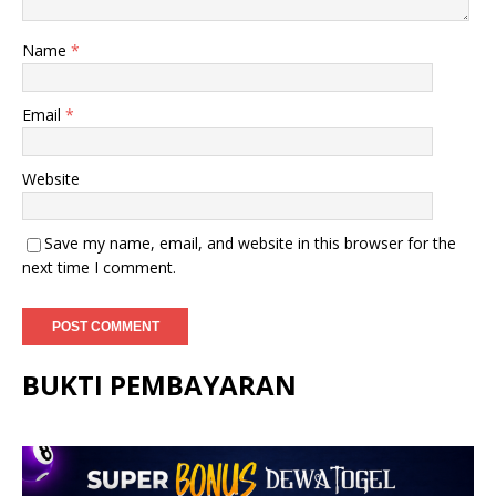
Name
*
Email
*
Website
Save my name, email, and website in this browser for the
next time I comment.
BUKTI PEMBAYARAN