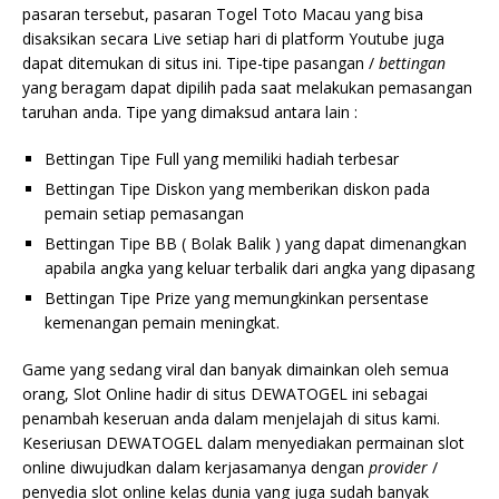
pasaran tersebut, pasaran Togel Toto Macau yang bisa
disaksikan secara Live setiap hari di platform Youtube juga
dapat ditemukan di situs ini. Tipe-tipe pasangan /
bettingan
yang beragam dapat dipilih pada saat melakukan pemasangan
taruhan anda. Tipe yang dimaksud antara lain :
Bettingan Tipe Full yang memiliki hadiah terbesar
Bettingan Tipe Diskon yang memberikan diskon pada
pemain setiap pemasangan
Bettingan Tipe BB ( Bolak Balik ) yang dapat dimenangkan
apabila angka yang keluar terbalik dari angka yang dipasang
Bettingan Tipe Prize yang memungkinkan persentase
kemenangan pemain meningkat.
Game yang sedang viral dan banyak dimainkan oleh semua
orang, Slot Online hadir di situs DEWATOGEL ini sebagai
penambah keseruan anda dalam menjelajah di situs kami.
Keseriusan DEWATOGEL dalam menyediakan permainan slot
online diwujudkan dalam kerjasamanya dengan
provider
/
penyedia slot online kelas dunia yang juga sudah banyak