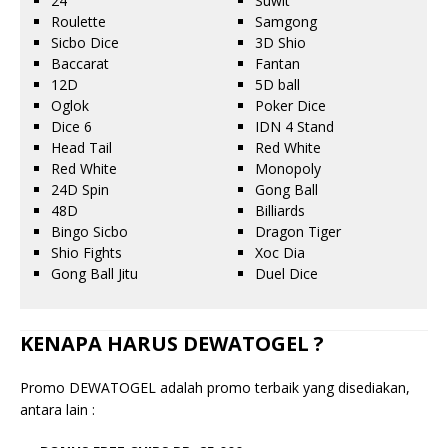
24
Suwit
Roulette
Samgong
Sicbo Dice
3D Shio
Baccarat
Fantan
12D
5D ball
Oglok
Poker Dice
Dice 6
IDN 4 Stand
Head Tail
Red White
Red White
Monopoly
24D Spin
Gong Ball
48D
Billiards
Bingo Sicbo
Dragon Tiger
Shio Fights
Xoc Dia
Gong Ball Jitu
Duel Dice
KENAPA HARUS DEWATOGEL ?
Promo DEWATOGEL adalah promo terbaik yang disediakan,
antara lain :