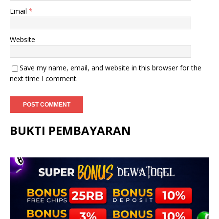
Email
*
Website
Save my name, email, and website in this browser for the
next time I comment.
BUKTI PEMBAYARAN