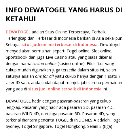
INFO DEWATOGEL YANG HARUS DI
KETAHUI
DEWATOGEL
adalah Situs Online Terpercaya, Terbaik,
Terlengkap dan Terbesar di Indonesia bahkan di Asia sekalipun.
Sebagai
situs judi online terbesar di Indonesia
, Dewatogel
menyediakan permainan seperti Togel online, Slot online,
Sportsbook dan juga Live Casino atau yang biasa dikenal
dengan nama
casino online
(kasino online). Fitur-fitur yang
cukup mudah digunakan juga tersedia dalam situs ini, salah
satunya adalah
one for all
yaitu cukup hanya dengan 1 (satu )
User ID saja, anda sudah dapat menjelajahi semua permainan
yang ada di
situs judi online terbaik di Indonesia
ini.
DEWATOGEL hadir dengan pasaran-pasaran yang cukup
lengkap. Pasaran yang hadir ada pasaran 3D, pasaran 4D,
pasaran WILD 4D, dan juga pasaran 5D. Pasaran 4D, yang
terkenal diantara pencinta TOGEL di INDONESIA adalah Togel
Sydney, Togel Singapore, Togel Hongkong. Selain 3 (tiga)