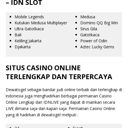
– IDN SLOT
Mobile Legends
Medusa
Kutukan Medusa Multiplayer
Domino QQ Big Win
Ultra Gatotkaca
Sirus Gila
Bali
Gatotkaca
Keliling Jakarta
Power of Odin
Djakarta
Aztec Lucky Gems
SITUS CASINO ONLINE
TERLENGKAP DAN TERPERCAYA
Dewatogel sebagai bandar judi online terbaik dan terlengkap di
indonesia juga menghadirkan berbagai permainan Casino
Online Lengkap dari IDNLIVE yang dapat di mainkan secara
LIVE dimana saja dan kapan saja. Permainan Casino Online
yang di hadirkan di dewatogel meliputi :