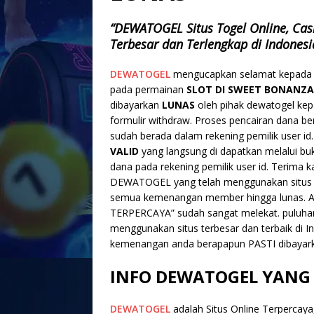
“DEWATOGEL Situs Togel Online, Casi
Terbesar dan Terlengkap di Indonesi
DEWATOGEL
mengucapkan selamat kepada u
pada permainan
SLOT DI SWEET BONANZA
dibayarkan
LUNAS
oleh pihak dewatogel kep
formulir withdraw. Proses pencairan dana b
sudah berada dalam rekening pemilik user id.
VALID
yang langsung di dapatkan melalui buk
dana pada rekening pemilik user id. Terima 
DEWATOGEL yang telah menggunakan situs k
semua kemenangan member hingga lunas. 
TERPERCAYA” sudah sangat melekat. puluha
menggunakan situs terbesar dan terbaik di I
kemenangan anda berapapun PASTI dibayark
INFO DEWATOGEL YANG 
DEWATOGEL
adalah Situs Online Terpercaya