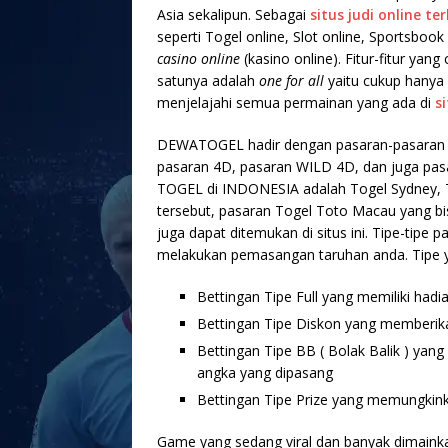
Asia sekalipun. Sebagai
situs judi online te
seperti Togel online, Slot online, Sportsboo
casino online
(kasino online). Fitur-fitur yan
satunya adalah
one for all
yaitu cukup hanya 
menjelajahi semua permainan yang ada di
s
DEWATOGEL hadir dengan pasaran-pasaran y
pasaran 4D, pasaran WILD 4D, dan juga pasa
TOGEL di INDONESIA adalah Togel Sydney, To
tersebut, pasaran Togel Toto Macau yang bis
juga dapat ditemukan di situs ini. Tipe-tipe 
melakukan pemasangan taruhan anda. Tipe ya
Bettingan Tipe Full yang memiliki hadi
Bettingan Tipe Diskon yang memberik
Bettingan Tipe BB ( Bolak Balik ) yang
angka yang dipasang
Bettingan Tipe Prize yang memungki
Game yang sedang viral dan banyak dimainkan