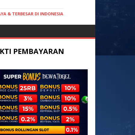
YA & TERBESAR DI INDONESIA
KTI PEMBAYARAN