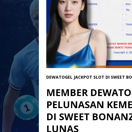
DEWATOGEL JACKPOT SLOT DI SWEET B
MEMBER DEWATO
PELUNASAN KEME
DI SWEET BONANZA
LUNAS