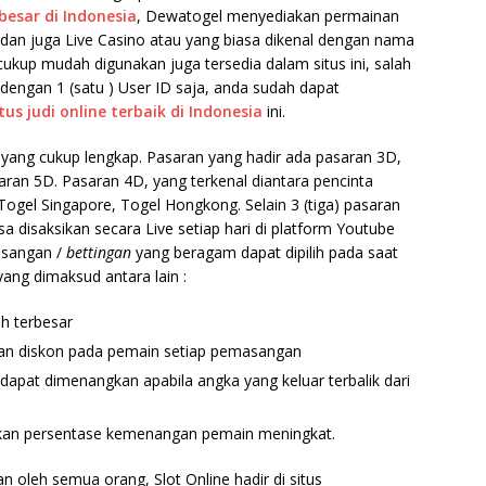
rbesar di Indonesia
, Dewatogel menyediakan permainan
k dan juga Live Casino atau yang biasa dikenal dengan nama
g cukup mudah digunakan juga tersedia dalam situs ini, salah
dengan 1 (satu ) User ID saja, anda sudah dapat
itus judi online terbaik di Indonesia
ini.
ang cukup lengkap. Pasaran yang hadir ada pasaran 3D,
ran 5D. Pasaran 4D, yang terkenal diantara pencinta
gel Singapore, Togel Hongkong. Selain 3 (tiga) pasaran
a disaksikan secara Live setiap hari di platform Youtube
pasangan /
bettingan
yang beragam dapat dipilih pada saat
ng dimaksud antara lain :
ah terbesar
an diskon pada pemain setiap pemasangan
 dapat dimenangkan apabila angka yang keluar terbalik dari
nkan persentase kemenangan pemain meningkat.
 oleh semua orang, Slot Online hadir di situs