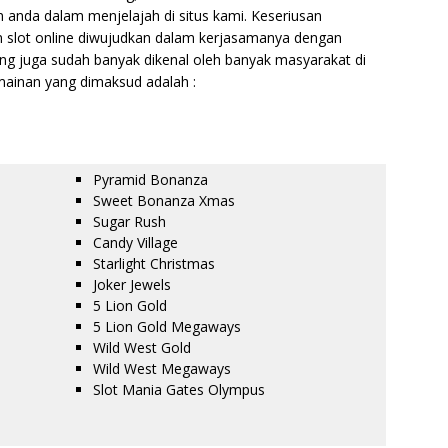
nda dalam menjelajah di situs kami. Keseriusan
lot online diwujudkan dalam kerjasamanya dengan
yang juga sudah banyak dikenal oleh banyak masyarakat di
mainan yang dimaksud adalah :
Pyramid Bonanza
Sweet Bonanza Xmas
Sugar Rush
Candy Village
Starlight Christmas
Joker Jewels
5 Lion Gold
5 Lion Gold Megaways
Wild West Gold
Wild West Megaways
Slot Mania Gates Olympus