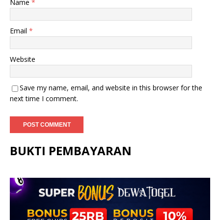
Name
*
Email
*
Website
Save my name, email, and website in this browser for the
next time I comment.
BUKTI PEMBAYARAN