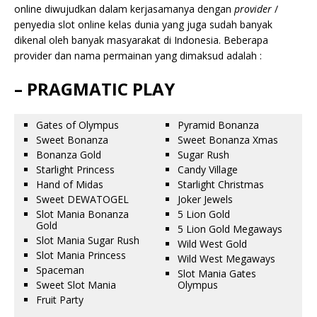
online diwujudkan dalam kerjasamanya dengan
provider
/
penyedia slot online kelas dunia yang juga sudah banyak
dikenal oleh banyak masyarakat di Indonesia. Beberapa
provider dan nama permainan yang dimaksud adalah :
– PRAGMATIC PLAY
Gates of Olympus
Pyramid Bonanza
Sweet Bonanza
Sweet Bonanza Xmas
Bonanza Gold
Sugar Rush
Starlight Princess
Candy Village
Hand of Midas
Starlight Christmas
Sweet DEWATOGEL
Joker Jewels
Slot Mania Bonanza
5 Lion Gold
Gold
5 Lion Gold Megaways
Slot Mania Sugar Rush
Wild West Gold
Slot Mania Princess
Wild West Megaways
Spaceman
Slot Mania Gates
Sweet Slot Mania
Olympus
Fruit Party