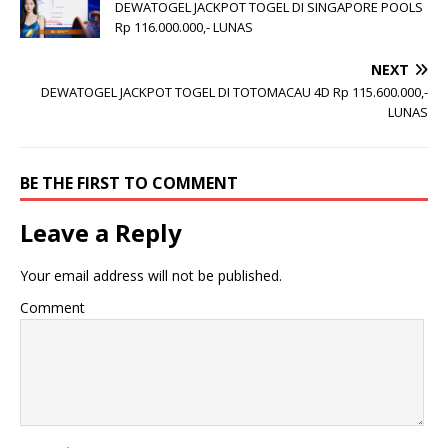
DEWATOGEL JACKPOT TOGEL DI SINGAPORE POOLS
Rp 116.000.000,- LUNAS
NEXT
DEWATOGEL JACKPOT TOGEL DI TOTOMACAU 4D Rp 115.600.000,-
LUNAS
BE THE FIRST TO COMMENT
Leave a Reply
Your email address will not be published.
Comment