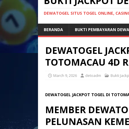
BUKTI JACKPOT D
DEWATOGEL SITUS TOGEL ONLINE, CASINO
BERANDA
BUKTI PEMBAYARAN DEW
DEWATOGEL JACKP
TOTOMACAU 4D Rp 
March 9, 2026
detoadm
Bukti Jac
DEWATOGEL JACKPOT TOGEL DI TOTOMACA
MEMBER DEWATO
PELUNASAN KEM