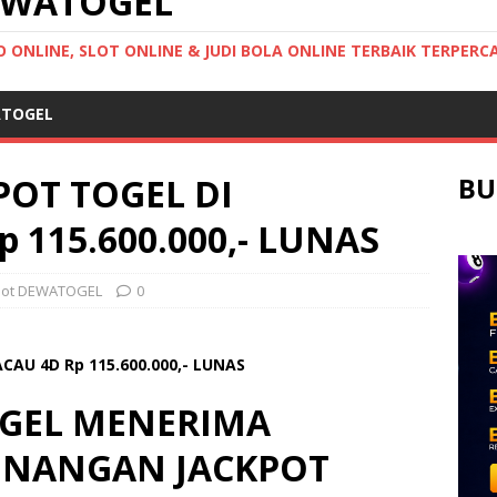
EWATOGEL
 ONLINE, SLOT ONLINE & JUDI BOLA ONLINE TERBAIK TERPERCA
ATOGEL
OT TOGEL DI
BU
115.600.000,- LUNAS
kpot DEWATOGEL
0
U 4D Rp 115.600.000,- LUNAS
GEL MENERIMA
ENANGAN JACKPOT