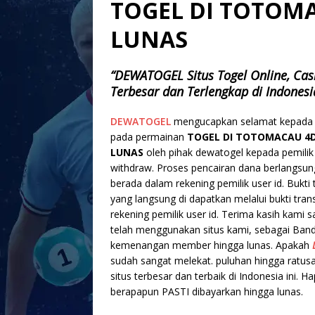
TOGEL DI TOTOMAC
LUNAS
“DEWATOGEL Situs Togel Online, Casi
Terbesar dan Terlengkap di Indonesi
DEWATOGEL
mengucapkan selamat kepada u
pada permainan
TOGEL DI TOTOMACAU 4D
LUNAS
oleh pihak dewatogel kepada pemilik 
withdraw. Proses pencairan dana berlangsu
berada dalam rekening pemilik user id. Bukti 
yang langsung di dapatkan melalui bukti tra
rekening pemilik user id. Terima kasih ka
telah menggunakan situs kami, sebagai Ba
kemenangan member hingga lunas. Apakah
sudah sangat melekat. puluhan hingga rat
situs terbesar dan terbaik di Indonesia ini
berapapun PASTI dibayarkan hingga lunas.