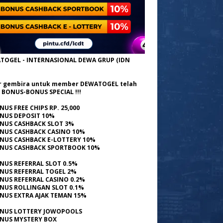
TOGEL - INTERNASIONAL DEWA GRUP (IDN
r gembira untuk member DEWATOGEL telah
r
BONUS-BONUS SPECIAL
!!!
US FREE CHIPS RP. 25,000
NUS DEPOSIT 10%
NUS CASHBACK SLOT 3%
NUS CASHBACK CASINO 10%
NUS CASHBACK E-LOTTERY 10%
NUS CASHBACK SPORTBOOK 10%
NUS REFERRAL SLOT 0.5%
NUS REFERRAL TOGEL 2%
NUS REFERRAL CASINO 0.2%
NUS ROLLINGAN SLOT 0.1%
NUS EXTRA AJAK TEMAN 15%
NUS LOTTERY JOWOPOOLS
NUS MYSTERY BOX