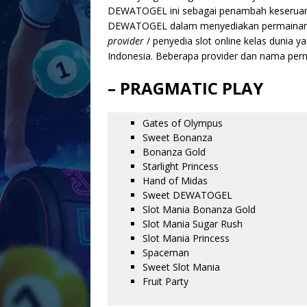
DEWATOGEL ini sebagai penambah keseruan a
DEWATOGEL dalam menyediakan permainan s
provider
/ penyedia slot online kelas dunia 
Indonesia. Beberapa provider dan nama per
– PRAGMATIC PLAY
Gates of Olympus
Sweet Bonanza
Bonanza Gold
Starlight Princess
Hand of Midas
Sweet DEWATOGEL
Slot Mania Bonanza Gold
Slot Mania Sugar Rush
Slot Mania Princess
Spaceman
Sweet Slot Mania
Fruit Party