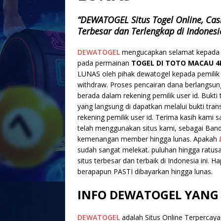
“DEWATOGEL Situs Togel Online, Casi
Terbesar dan Terlengkap di Indonesi
DEWATOGEL
mengucapkan selamat kepada u
pada permainan
TOGEL DI TOTO MACAU 4
LUNAS oleh pihak dewatogel kepada pemilik u
withdraw. Proses pencairan dana berlangsu
berada dalam rekening pemilik user id. Bukti 
yang langsung di dapatkan melalui bukti tra
rekening pemilik user id. Terima kasih ka
telah menggunakan situs kami, sebagai Ba
kemenangan member hingga lunas. Apakah
sudah sangat melekat. puluhan hingga rat
situs terbesar dan terbaik di Indonesia ini
berapapun PASTI dibayarkan hingga lunas.
INFO DEWATOGEL YANG 
DEWATOGEL
adalah Situs Online Terpercaya