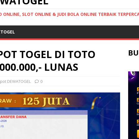
EWATOGEL
 ONLINE, SLOT ONLINE & JUDI BOLA ONLINE TERBAIK TERPERCA
ATOGEL
OT TOGEL DI TOTO
BU
000.000,- LUNAS
ckpot DEWATOGEL
0