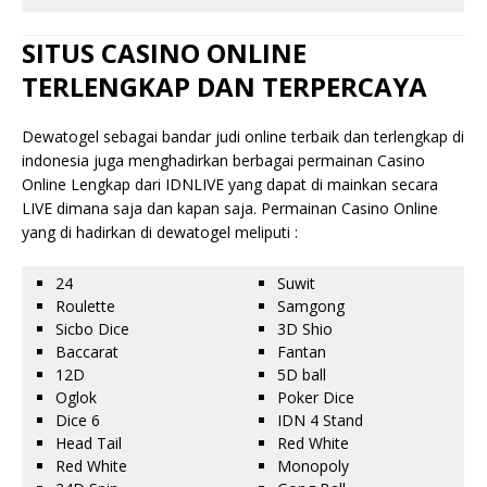
SITUS CASINO ONLINE
TERLENGKAP DAN TERPERCAYA
Dewatogel sebagai bandar judi online terbaik dan terlengkap di
indonesia juga menghadirkan berbagai permainan Casino
Online Lengkap dari IDNLIVE yang dapat di mainkan secara
LIVE dimana saja dan kapan saja. Permainan Casino Online
yang di hadirkan di dewatogel meliputi :
24
Suwit
Roulette
Samgong
Sicbo Dice
3D Shio
Baccarat
Fantan
12D
5D ball
Oglok
Poker Dice
Dice 6
IDN 4 Stand
Head Tail
Red White
Red White
Monopoly