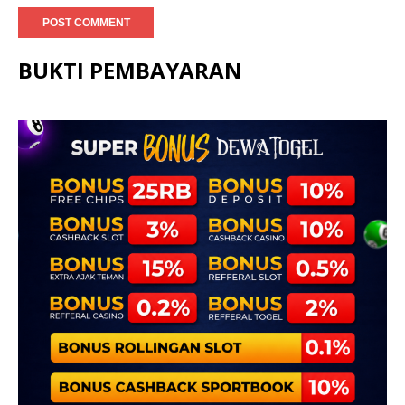
BUKTI PEMBAYARAN