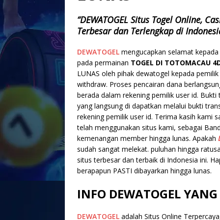
“DEWATOGEL Situs Togel Online, Casi
Terbesar dan Terlengkap di Indonesi
DEWATOGEL
mengucapkan selamat kepada u
pada permainan
TOGEL DI TOTOMACAU 4
LUNAS oleh pihak dewatogel kepada pemilik u
withdraw. Proses pencairan dana berlangsu
berada dalam rekening pemilik user id. Bukti 
yang langsung di dapatkan melalui bukti tra
rekening pemilik user id. Terima kasih ka
telah menggunakan situs kami, sebagai Ba
kemenangan member hingga lunas. Apakah
sudah sangat melekat. puluhan hingga rat
situs terbesar dan terbaik di Indonesia ini
berapapun PASTI dibayarkan hingga lunas.
INFO DEWATOGEL YANG 
DEWATOGEL
adalah Situs Online Terpercaya