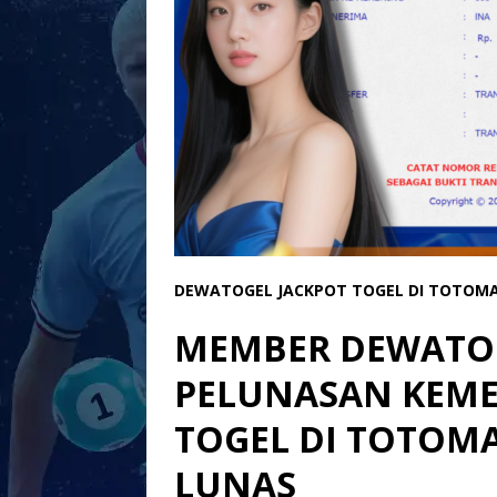
DEWATOGEL JACKPOT TOGEL DI TOTOMACA
MEMBER DEWATO
PELUNASAN KEM
TOGEL DI TOTOMAC
LUNAS