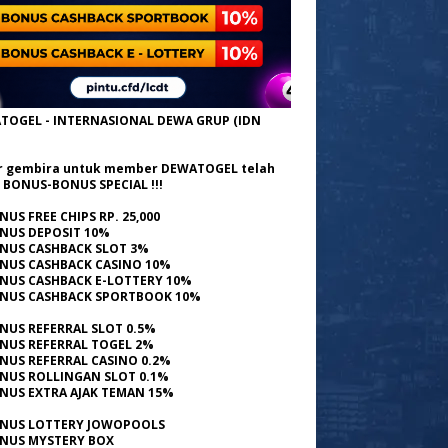
TOGEL - INTERNASIONAL DEWA GRUP (IDN
r gembira untuk member DEWATOGEL telah
r
BONUS-BONUS SPECIAL
!!!
US FREE CHIPS RP. 25,000
NUS DEPOSIT 10%
NUS CASHBACK SLOT 3%
NUS CASHBACK CASINO 10%
NUS CASHBACK E-LOTTERY 10%
NUS CASHBACK SPORTBOOK 10%
NUS REFERRAL SLOT 0.5%
NUS REFERRAL TOGEL 2%
NUS REFERRAL CASINO 0.2%
NUS ROLLINGAN SLOT 0.1%
NUS EXTRA AJAK TEMAN 15%
NUS LOTTERY JOWOPOOLS
NUS MYSTERY BOX