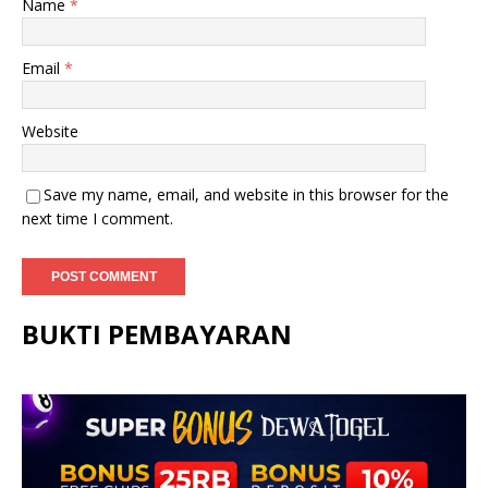
Name
*
Email
*
Website
Save my name, email, and website in this browser for the
next time I comment.
BUKTI PEMBAYARAN