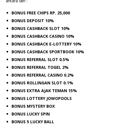
antara lain :
BONUS FREE CHIPS RP. 25,000
BONUS DEPOSIT 10%
BONUS CASHBACK SLOT 10%
BONUS CASHBACK CASINO 10%
BONUS CASHBACK E-LOTTERY 10%
BONUS CASHBACK SPORTBOOK 10%
BONUS REFERRAL SLOT 0.5%
BONUS REFERRAL TOGEL 2%
BONUS REFERRAL CASINO 0.2%
BONUS ROLLINGAN SLOT 0.1%
BONUS EXTRA AJAK TEMAN 15%
BONUS LOTTERY JOWOPOOLS
BONUS MYSTERY BOX
BONUS LUCKY SPIN
BONUS 5 LUCKY BALL