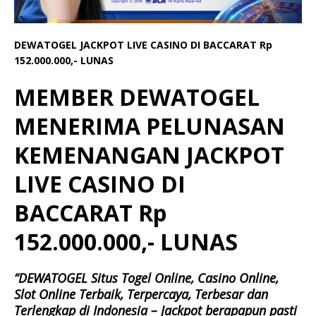
DEWATOGEL JACKPOT LIVE CASINO DI BACCARAT Rp
152.000.000,- LUNAS
MEMBER DEWATOGEL
MENERIMA PELUNASAN
KEMENANGAN JACKPOT
LIVE CASINO DI
BACCARAT Rp
152.000.000,- LUNAS
“DEWATOGEL Situs Togel Online, Casino Online,
Slot Online Terbaik, Terpercaya, Terbesar dan
Terlengkap di Indonesia – Jackpot berapapun pasti