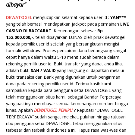
dibayar”
DEWATOGEL
mengucapkan selamat kepada user id :
YAN***
yang telah berhasil mendapatkan jackpot pada permainan
LIVE
CASINO DI BACCARAT
. Kemenangan sebesar
Rp
152.000.000,-.
telah dibayarkan LUNAS oleh pihak dewatogel
kepada pemilik user id setelah yang bersangkutan mengisi
formulir withdraw. Proses pencairan dana berlangsung sangat
cepat hanya dalam waktu 5-10 menit sudah berada dalam
rekening pemilik user id. Bukti transfer yang dapat anda lihat
adalah bukti
SAH / VALID
yang langsung di dapatkan melalui
bukti transaksi dari Bank yang digunakan untuk pengiriman
dana pada rekening pemilik user id. Terima kasih kami
sampaikan kepada para pengguna setia DEWATOGEL yang
telah menggunakan situs kami, sebagai Bandar Terpercaya
yang pastinya membayar semua kemenangan member hingga
lunas. Apakah
DEWATOGEL PENIPU
? Reputasi “DEWATOGEL
TERPERCAYA” sudah sangat melekat. puluhan hingga ratusan
ribu pengguna setia DEWATOGEL tetap menggunakan situs
terbesar dan terbaik di Indonesia ini. Hapus rasa was-was dan