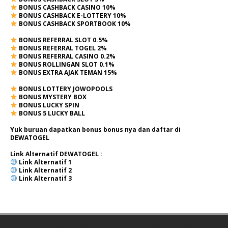
BONUS CASHBACK CASINO 10%
BONUS CASHBACK E-LOTTERY 10%
BONUS CASHBACK SPORTBOOK 10%
BONUS REFERRAL SLOT 0.5%
BONUS REFERRAL TOGEL 2%
BONUS REFERRAL CASINO 0.2%
BONUS ROLLINGAN SLOT 0.1%
BONUS EXTRA AJAK TEMAN 15%
BONUS LOTTERY JOWOPOOLS
BONUS MYSTERY BOX
BONUS LUCKY SPIN
BONUS 5 LUCKY BALL
Yuk buruan dapatkan bonus bonus nya dan daftar di
DEWATOGEL
Link Alternatif
DEWATOGEL
:
Link Alternatif 1
Link Alternatif 2
Link Alternatif 3
Copyright © 2026 | WordPress Theme by
MH Themes