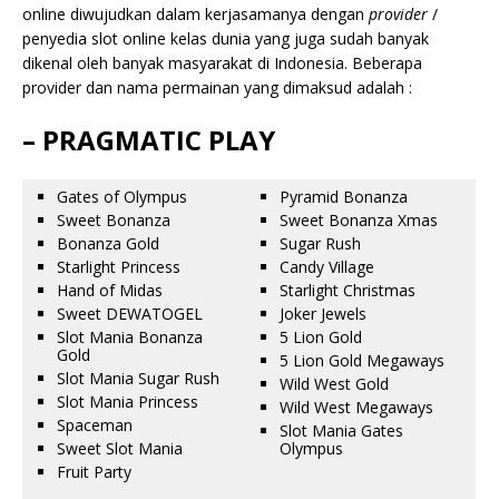
online diwujudkan dalam kerjasamanya dengan
provider
/
penyedia slot online kelas dunia yang juga sudah banyak
dikenal oleh banyak masyarakat di Indonesia. Beberapa
provider dan nama permainan yang dimaksud adalah :
– PRAGMATIC PLAY
Gates of Olympus
Pyramid Bonanza
Sweet Bonanza
Sweet Bonanza Xmas
Bonanza Gold
Sugar Rush
Starlight Princess
Candy Village
Hand of Midas
Starlight Christmas
Sweet DEWATOGEL
Joker Jewels
Slot Mania Bonanza
5 Lion Gold
Gold
5 Lion Gold Megaways
Slot Mania Sugar Rush
Wild West Gold
Slot Mania Princess
Wild West Megaways
Spaceman
Slot Mania Gates
Sweet Slot Mania
Olympus
Fruit Party