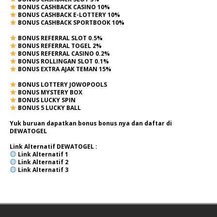
BONUS CASHBACK CASINO 10%
BONUS CASHBACK E-LOTTERY 10%
BONUS CASHBACK SPORTBOOK 10%
BONUS REFERRAL SLOT 0.5%
BONUS REFERRAL TOGEL 2%
BONUS REFERRAL CASINO 0.2%
BONUS ROLLINGAN SLOT 0.1%
BONUS EXTRA AJAK TEMAN 15%
BONUS LOTTERY JOWOPOOLS
BONUS MYSTERY BOX
BONUS LUCKY SPIN
BONUS 5 LUCKY BALL
Yuk buruan dapatkan bonus bonus nya dan daftar di
DEWATOGEL
Link Alternatif
DEWATOGEL
:
Link Alternatif 1
Link Alternatif 2
Link Alternatif 3
Copyright © 2026 | WordPress Theme by
MH Themes