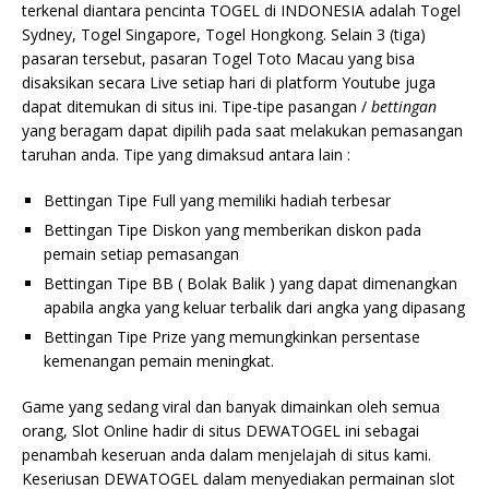
terkenal diantara pencinta TOGEL di INDONESIA adalah Togel
Sydney, Togel Singapore, Togel Hongkong. Selain 3 (tiga)
pasaran tersebut, pasaran Togel Toto Macau yang bisa
disaksikan secara Live setiap hari di platform Youtube juga
dapat ditemukan di situs ini. Tipe-tipe pasangan /
bettingan
yang beragam dapat dipilih pada saat melakukan pemasangan
taruhan anda. Tipe yang dimaksud antara lain :
Bettingan Tipe Full yang memiliki hadiah terbesar
Bettingan Tipe Diskon yang memberikan diskon pada
pemain setiap pemasangan
Bettingan Tipe BB ( Bolak Balik ) yang dapat dimenangkan
apabila angka yang keluar terbalik dari angka yang dipasang
Bettingan Tipe Prize yang memungkinkan persentase
kemenangan pemain meningkat.
Game yang sedang viral dan banyak dimainkan oleh semua
orang, Slot Online hadir di situs DEWATOGEL ini sebagai
penambah keseruan anda dalam menjelajah di situs kami.
Keseriusan DEWATOGEL dalam menyediakan permainan slot