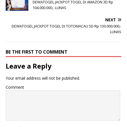
DEWATOGEL JACKPOT TOGEL DI AMAZON 3D Rp
104.000.000,- LUNAS
NEXT
DEWATOGEL JACKPOT TOGEL DI TOTOMACAU 5D Rp 130.000.000,-
LUNAS
BE THE FIRST TO COMMENT
Leave a Reply
Your email address will not be published.
Comment