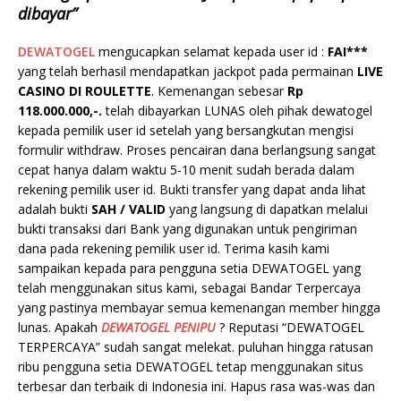
dibayar”
DEWATOGEL
mengucapkan selamat kepada user id :
FAI***
yang telah berhasil mendapatkan jackpot pada permainan
LIVE
CASINO DI ROULETTE
. Kemenangan sebesar
Rp
118.000.000,-.
telah dibayarkan LUNAS oleh pihak dewatogel
kepada pemilik user id setelah yang bersangkutan mengisi
formulir withdraw. Proses pencairan dana berlangsung sangat
cepat hanya dalam waktu 5-10 menit sudah berada dalam
rekening pemilik user id. Bukti transfer yang dapat anda lihat
adalah bukti
SAH / VALID
yang langsung di dapatkan melalui
bukti transaksi dari Bank yang digunakan untuk pengiriman
dana pada rekening pemilik user id. Terima kasih kami
sampaikan kepada para pengguna setia DEWATOGEL yang
telah menggunakan situs kami, sebagai Bandar Terpercaya
yang pastinya membayar semua kemenangan member hingga
lunas. Apakah
DEWATOGEL PENIPU
? Reputasi “DEWATOGEL
TERPERCAYA” sudah sangat melekat. puluhan hingga ratusan
ribu pengguna setia DEWATOGEL tetap menggunakan situs
terbesar dan terbaik di Indonesia ini. Hapus rasa was-was dan