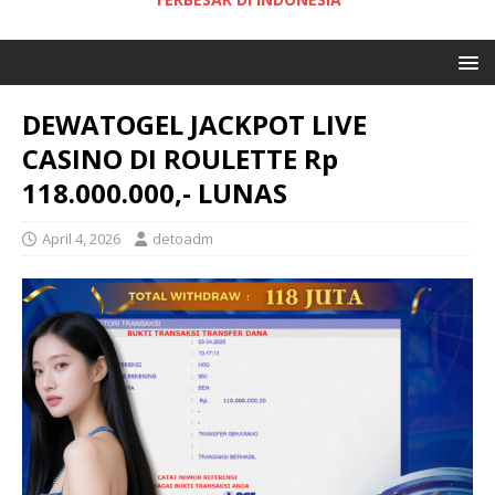
DEWATOGEL JACKPOT LIVE
CASINO DI ROULETTE Rp
118.000.000,- LUNAS
April 4, 2026
detoadm