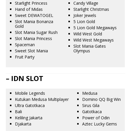
Starlight Princess
Candy Village
Hand of Midas
Starlight Christmas
Sweet DEWATOGEL
Joker Jewels
Slot Mania Bonanza
5 Lion Gold
Gold
5 Lion Gold Megaways
Slot Mania Sugar Rush
Wild West Gold
Slot Mania Princess
Wild West Megaways
Spaceman
Slot Mania Gates
Sweet Slot Mania
Olympus
Fruit Party
– IDN SLOT
Mobile Legends
Medusa
Kutukan Medusa Multiplayer
Domino QQ Big Win
Ultra Gatotkaca
Sirus Gila
Bali
Gatotkaca
Keliling Jakarta
Power of Odin
Djakarta
Aztec Lucky Gems