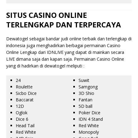
SITUS CASINO ONLINE
TERLENGKAP DAN TERPERCAYA
Dewatogel sebagai bandar judi online terbaik dan terlengkap di
indonesia juga menghadirkan berbagai permainan Casino
Online Lengkap dari IDNLIVE yang dapat di mainkan secara
LIVE dimana saja dan kapan saja. Permainan Casino Online
yang di hadirkan di dewatogel meliputi :
24
Suwit
Roulette
Samgong
Sicbo Dice
3D Shio
Baccarat
Fantan
12D
5D ball
Oglok
Poker Dice
Dice 6
IDN 4 Stand
Head Tail
Red White
Red White
Monopoly