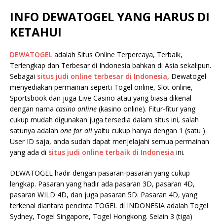
INFO DEWATOGEL YANG HARUS DI
KETAHUI
DEWATOGEL
adalah Situs Online Terpercaya, Terbaik,
Terlengkap dan Terbesar di Indonesia bahkan di Asia sekalipun.
Sebagai
situs jud
i
online terbesar di Indonesia
, Dewatogel
menyediakan permainan seperti Togel online, Slot online,
Sportsbook dan juga Live Casino atau yang biasa dikenal
dengan nama
casino online
(kasino online). Fitur-fitur yang
cukup mudah digunakan juga tersedia dalam situs ini, salah
satunya adalah
one for all
yaitu cukup hanya dengan 1 (satu )
User ID saja, anda sudah dapat menjelajahi semua permainan
yang ada di
situs judi online terbaik di Indonesia
ini.
DEWATOGEL hadir dengan pasaran-pasaran yang cukup
lengkap. Pasaran yang hadir ada pasaran 3D, pasaran 4D,
pasaran WILD 4D, dan juga pasaran 5D. Pasaran 4D, yang
terkenal diantara pencinta TOGEL di INDONESIA adalah Togel
Sydney, Togel Singapore, Togel Hongkong. Selain 3 (tiga)