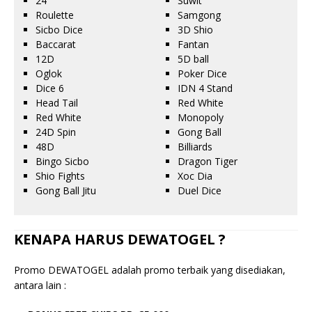
24
Suwit
Roulette
Samgong
Sicbo Dice
3D Shio
Baccarat
Fantan
12D
5D ball
Oglok
Poker Dice
Dice 6
IDN 4 Stand
Head Tail
Red White
Red White
Monopoly
24D Spin
Gong Ball
48D
Billiards
Bingo Sicbo
Dragon Tiger
Shio Fights
Xoc Dia
Gong Ball Jitu
Duel Dice
KENAPA HARUS DEWATOGEL ?
Promo DEWATOGEL adalah promo terbaik yang disediakan,
antara lain :