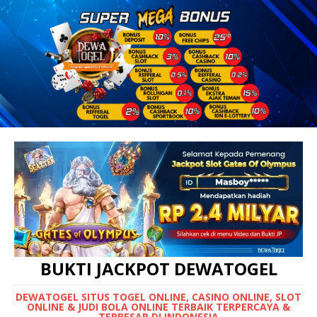
BUKTI JACKPOT DEWATOGEL
DEWATOGEL SITUS TOGEL ONLINE, CASINO ONLINE, SLOT
ONLINE & JUDI BOLA ONLINE TERBAIK TERPERCAYA &
TERBESAR DI INDONESIA