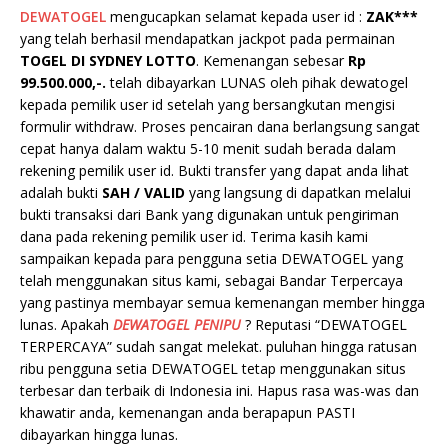
DEWATOGEL
mengucapkan selamat kepada user id :
ZAK***
yang telah berhasil mendapatkan jackpot pada permainan
TOGEL DI SYDNEY LOTTO
. Kemenangan sebesar
Rp
99.500.000,-.
telah dibayarkan LUNAS oleh pihak dewatogel
kepada pemilik user id setelah yang bersangkutan mengisi
formulir withdraw. Proses pencairan dana berlangsung sangat
cepat hanya dalam waktu 5-10 menit sudah berada dalam
rekening pemilik user id. Bukti transfer yang dapat anda lihat
adalah bukti
SAH / VALID
yang langsung di dapatkan melalui
bukti transaksi dari Bank yang digunakan untuk pengiriman
dana pada rekening pemilik user id. Terima kasih kami
sampaikan kepada para pengguna setia DEWATOGEL yang
telah menggunakan situs kami, sebagai Bandar Terpercaya
yang pastinya membayar semua kemenangan member hingga
lunas. Apakah
DEWATOGEL PENIPU
? Reputasi “DEWATOGEL
TERPERCAYA” sudah sangat melekat. puluhan hingga ratusan
ribu pengguna setia DEWATOGEL tetap menggunakan situs
terbesar dan terbaik di Indonesia ini. Hapus rasa was-was dan
khawatir anda, kemenangan anda berapapun PASTI
dibayarkan hingga lunas.