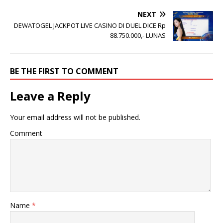
NEXT
DEWATOGEL JACKPOT LIVE CASINO DI DUEL DICE Rp
88.750.000,- LUNAS
BE THE FIRST TO COMMENT
Leave a Reply
Your email address will not be published.
Comment
Name
*