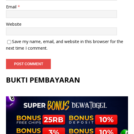
Email
*
Website
Save my name, email, and website in this browser for the
next time I comment.
BUKTI PEMBAYARAN