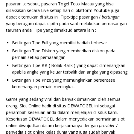
pasaran tersebut, pasaran Togel Toto Macau yang bisa
disaksikan secara Live setiap hari di platform Youtube juga
dapat ditemukan di situs ini. Tipe-tipe pasangan /
bettingan
yang beragam dapat dipilih pada saat melakukan pemasangan
taruhan anda. Tipe yang dimaksud antara lain :
Bettingan Tipe Full yang memiliki hadiah terbesar
Bettingan Tipe Diskon yang memberikan diskon pada
pemain setiap pemasangan
Bettingan Tipe BB ( Bolak Balik ) yang dapat dimenangkan
apabila angka yang keluar terbalik dari angka yang dipasang
Bettingan Tipe Prize yang memungkinkan persentase
kemenangan pemain meningkat.
Game yang sedang viral dan banyak dimainkan oleh semua
orang, Slot Online hadir di situs DEWATOGEL ini sebagai
penambah keseruan anda dalam menjelajah di situs kami.
Keseriusan DEWATOGEL dalam menyediakan permainan slot
online diwujudkan dalam kerjasamanya dengan
provider
/
penyedia slot online kelas dunia yang juga sudah banyak