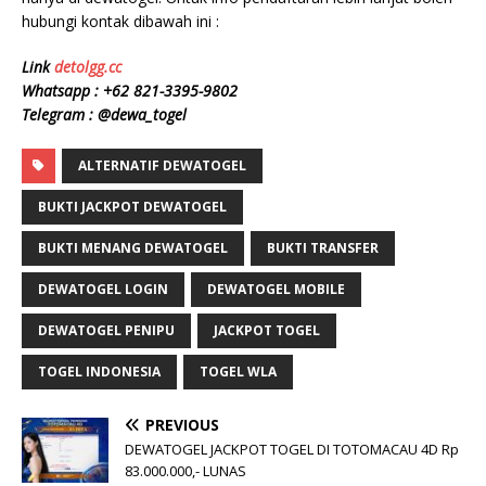
hubungi kontak dibawah ini :
Link
detolgg.cc
Whatsapp :
+62 8
21-3395-9802
Telegram : @dewa_togel
ALTERNATIF DEWATOGEL
BUKTI JACKPOT DEWATOGEL
BUKTI MENANG DEWATOGEL
BUKTI TRANSFER
DEWATOGEL LOGIN
DEWATOGEL MOBILE
DEWATOGEL PENIPU
JACKPOT TOGEL
TOGEL INDONESIA
TOGEL WLA
PREVIOUS
DEWATOGEL JACKPOT TOGEL DI TOTOMACAU 4D Rp
83.000.000,- LUNAS