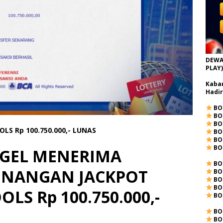
DEWA
PLAY)
Kaba
Hadi
BON
BO
BO
S Rp 100.750.000,- LUNAS
BO
BO
BO
GEL MENERIMA
BO
ENANGAN JACKPOT
BO
BO
BO
LS Rp 100.750.000,-
BO
BO
BO