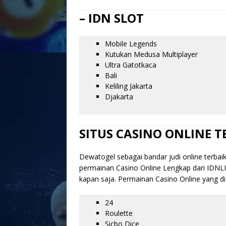
– IDN SLOT
Mobile Legends
Kutukan Medusa Multiplayer
Ultra Gatotkaca
Bali
Keliling Jakarta
Djakarta
SITUS CASINO ONLINE 
Dewatogel sebagai bandar judi online terbai
permainan Casino Online Lengkap dari IDNLI
kapan saja. Permainan Casino Online yang di 
24
Roulette
Sicbo Dice