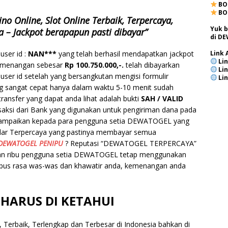
BO
BO
no Online, Slot Online Terbaik, Terpercaya,
Yuk b
a – Jackpot berapapun pasti dibayar”
di D
ser id :
NAN***
yang telah berhasil mendapatkan jackpot
Link 
Lin
emenangan sebesar
Rp 100.750.000,-.
telah dibayarkan
Lin
ser id setelah yang bersangkutan mengisi formulir
Lin
ng sangat cepat hanya dalam waktu 5-10 menit sudah
transfer yang dapat anda lihat adalah bukti
SAH / VALID
nsaksi dari Bank yang digunakan untuk pengiriman dana pada
mi sampaikan kepada para pengguna setia DEWATOGEL yang
ndar Terpercaya yang pastinya membayar semua
DEWATOGEL PENIPU
? Reputasi “DEWATOGEL TERPERCAYA”
usan ribu pengguna setia DEWATOGEL tetap menggunakan
. Hapus rasa was-was dan khawatir anda, kemenangan anda
HARUS DI KETAHUI
, Terbaik, Terlengkap dan Terbesar di Indonesia bahkan di