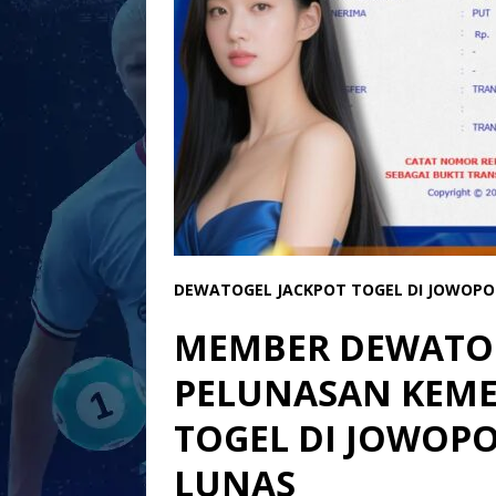
DEWATOGEL JACKPOT TOGEL DI JOWOPOOL
MEMBER DEWATO
PELUNASAN KEM
TOGEL DI JOWOPOO
LUNAS