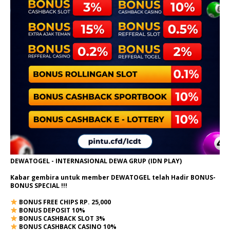
DEWATOGEL - INTERNASIONAL DEWA GRUP (IDN PLAY)
Kabar gembira untuk member DEWATOGEL telah Hadir
BONUS-
BONUS SPECIAL
!!!
BONUS FREE CHIPS RP. 25,000
BONUS DEPOSIT 10%
BONUS CASHBACK SLOT 3%
BONUS CASHBACK CASINO 10%