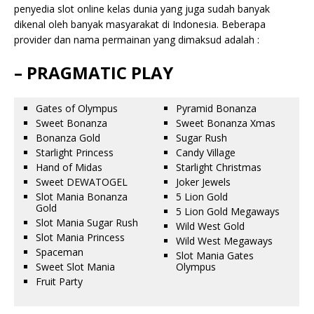
penyedia slot online kelas dunia yang juga sudah banyak
dikenal oleh banyak masyarakat di Indonesia. Beberapa
provider dan nama permainan yang dimaksud adalah :
– PRAGMATIC PLAY
Gates of Olympus
Pyramid Bonanza
Sweet Bonanza
Sweet Bonanza Xmas
Bonanza Gold
Sugar Rush
Starlight Princess
Candy Village
Hand of Midas
Starlight Christmas
Sweet DEWATOGEL
Joker Jewels
Slot Mania Bonanza
5 Lion Gold
Gold
5 Lion Gold Megaways
Slot Mania Sugar Rush
Wild West Gold
Slot Mania Princess
Wild West Megaways
Spaceman
Slot Mania Gates
Sweet Slot Mania
Olympus
Fruit Party