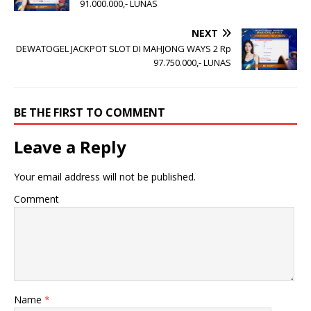
91.000.000,- LUNAS
NEXT
DEWATOGEL JACKPOT SLOT DI MAHJONG WAYS 2 Rp
97.750.000,- LUNAS
BE THE FIRST TO COMMENT
Leave a Reply
Your email address will not be published.
Comment
Name
*