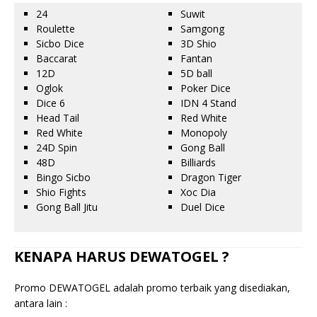
24
Suwit
Roulette
Samgong
Sicbo Dice
3D Shio
Baccarat
Fantan
12D
5D ball
Oglok
Poker Dice
Dice 6
IDN 4 Stand
Head Tail
Red White
Red White
Monopoly
24D Spin
Gong Ball
48D
Billiards
Bingo Sicbo
Dragon Tiger
Shio Fights
Xoc Dia
Gong Ball Jitu
Duel Dice
KENAPA HARUS DEWATOGEL ?
Promo DEWATOGEL adalah promo terbaik yang disediakan,
antara lain :