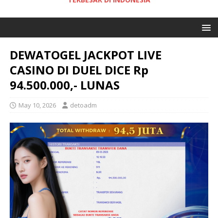
DEWATOGEL JACKPOT LIVE
CASINO DI DUEL DICE Rp
94.500.000,- LUNAS
May 10, 2026
detoadm