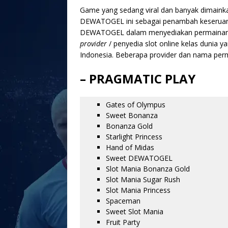
Game yang sedang viral dan banyak dimainkan
DEWATOGEL ini sebagai penambah keseruan a
DEWATOGEL dalam menyediakan permainan s
provider
/ penyedia slot online kelas dunia 
Indonesia. Beberapa provider dan nama per
– PRAGMATIC PLAY
Gates of Olympus
Sweet Bonanza
Bonanza Gold
Starlight Princess
Hand of Midas
Sweet DEWATOGEL
Slot Mania Bonanza Gold
Slot Mania Sugar Rush
Slot Mania Princess
Spaceman
Sweet Slot Mania
Fruit Party