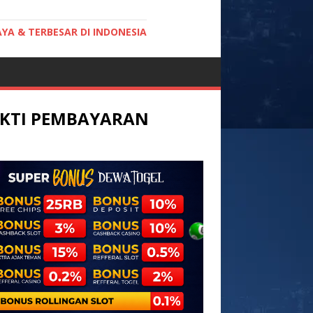
YA & TERBESAR DI INDONESIA
KTI PEMBAYARAN