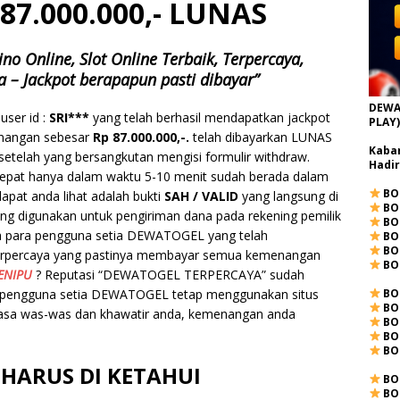
87.000.000,- LUNAS
no Online, Slot Online Terbaik, Terpercaya,
a – Jackpot berapapun pasti dibayar”
DEWA
ser id :
SRI***
yang telah berhasil mendapatkan jackpot
PLAY)
nangan sebesar
Rp 87.000.000,-.
telah dibayarkan LUNAS
Kaba
 setelah yang bersangkutan mengisi formulir withdraw.
Hadi
cepat hanya dalam waktu 5-10 menit sudah berada dalam
BON
 dapat anda lihat adalah bukti
SAH / VALID
yang langsung di
BO
yang digunakan untuk pengiriman dana pada rekening pemilik
BO
da para pengguna setia DEWATOGEL yang telah
BO
BO
Terpercaya yang pastinya membayar semua kemenangan
BO
ENIPU
? Reputasi “DEWATOGEL TERPERCAYA” sudah
bu pengguna setia DEWATOGEL tetap menggunakan situs
BO
BO
s rasa was-was dan khawatir anda, kemenangan anda
BO
BO
BO
HARUS DI KETAHUI
BO
BO