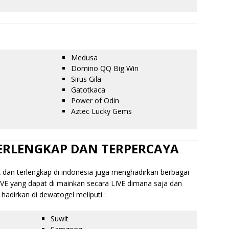
Medusa
Domino QQ Big Win
Sirus Gila
Gatotkaca
Power of Odin
Aztec Lucky Gems
TERLENGKAP DAN TERPERCAYA
k dan terlengkap di indonesia juga menghadirkan berbagai
VE yang dapat di mainkan secara LIVE dimana saja dan
hadirkan di dewatogel meliputi :
Suwit