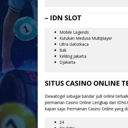
– IDN SLOT
Mobile Legends
Kutukan Medusa Multiplayer
Ultra Gatotkaca
Bali
Keliling Jakarta
Djakarta
SITUS CASINO ONLINE 
Dewatogel sebagai bandar judi online terbai
permainan Casino Online Lengkap dari IDNLI
kapan saja. Permainan Casino Online yang di 
24