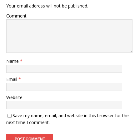
Your email address will not be published.
Comment
Name
*
Email
*
Website
Save my name, email, and website in this browser for the
next time I comment.