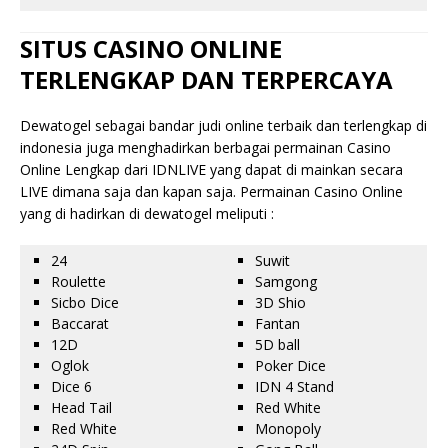
SITUS CASINO ONLINE
TERLENGKAP DAN TERPERCAYA
Dewatogel sebagai bandar judi online terbaik dan terlengkap di
indonesia juga menghadirkan berbagai permainan Casino
Online Lengkap dari IDNLIVE yang dapat di mainkan secara
LIVE dimana saja dan kapan saja. Permainan Casino Online
yang di hadirkan di dewatogel meliputi :
24
Suwit
Roulette
Samgong
Sicbo Dice
3D Shio
Baccarat
Fantan
12D
5D ball
Oglok
Poker Dice
Dice 6
IDN 4 Stand
Head Tail
Red White
Red White
Monopoly