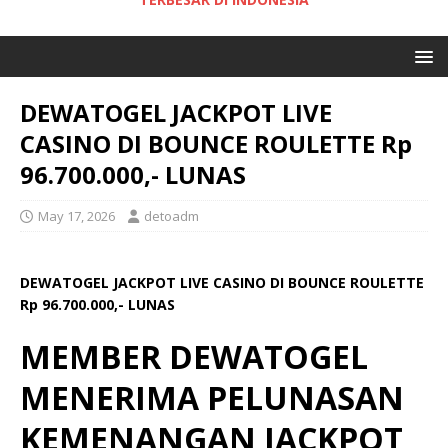
DEWATOGEL JACKPOT LIVE
CASINO DI BOUNCE ROULETTE Rp
96.700.000,- LUNAS
May 17, 2026
detoadm
DEWATOGEL JACKPOT LIVE CASINO DI BOUNCE ROULETTE
Rp 96.700.000,- LUNAS
MEMBER DEWATOGEL
MENERIMA PELUNASAN
KEMENANGAN JACKPOT