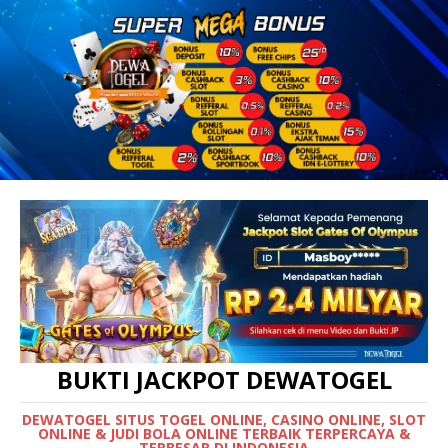
BUKTI JACKPOT DEWATOGEL
DEWATOGEL SITUS TOGEL ONLINE, CASINO ONLINE, SLOT
ONLINE & JUDI BOLA ONLINE TERBAIK TERPERCAYA &
TERBESAR DI INDONESIA