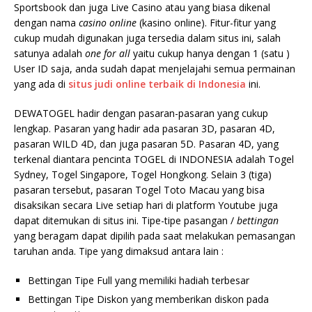
Sportsbook dan juga Live Casino atau yang biasa dikenal
dengan nama
casino online
(kasino online). Fitur-fitur yang
cukup mudah digunakan juga tersedia dalam situs ini, salah
satunya adalah
one for all
yaitu cukup hanya dengan 1 (satu )
User ID saja, anda sudah dapat menjelajahi semua permainan
yang ada di
situs judi
online terbaik di Indonesia
ini.
DEWATOGEL hadir dengan pasaran-pasaran yang cukup
lengkap. Pasaran yang hadir ada pasaran 3D, pasaran 4D,
pasaran WILD 4D, dan juga pasaran 5D. Pasaran 4D, yang
terkenal diantara pencinta TOGEL di INDONESIA adalah Togel
Sydney, Togel Singapore, Togel Hongkong. Selain 3 (tiga)
pasaran tersebut, pasaran Togel Toto Macau yang bisa
disaksikan secara Live setiap hari di platform Youtube juga
dapat ditemukan di situs ini. Tipe-tipe pasangan /
bettingan
yang beragam dapat dipilih pada saat melakukan pemasangan
taruhan anda. Tipe yang dimaksud antara lain :
Bettingan Tipe Full yang memiliki hadiah terbesar
Bettingan Tipe Diskon yang memberikan diskon pada