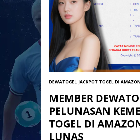
DEWATOGEL JACKPOT TOGEL DI AMAZON 3
MEMBER DEWATO
PELUNASAN KEM
TOGEL DI AMAZON 
LUNAS