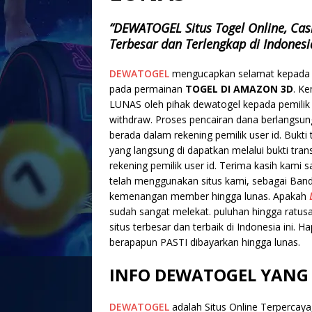
“DEWATOGEL Situs Togel Online, Casi
Terbesar dan Terlengkap di Indonesi
DEWATOGEL
mengucapkan selamat kepada u
pada permainan
TOGEL DI AMAZON 3D
. K
LUNAS oleh pihak dewatogel kepada pemilik u
withdraw. Proses pencairan dana berlangsu
berada dalam rekening pemilik user id. Bukti 
yang langsung di dapatkan melalui bukti tra
rekening pemilik user id. Terima kasih ka
telah menggunakan situs kami, sebagai Ba
kemenangan member hingga lunas. Apakah
sudah sangat melekat. puluhan hingga rat
situs terbesar dan terbaik di Indonesia ini
berapapun PASTI dibayarkan hingga lunas.
INFO DEWATOGEL YANG 
DEWATOGEL
adalah Situs Online Terpercaya