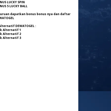
NUS LUCKY SPIN
NUS 5 LUCKY BALL
uruan dapatkan bonus bonus nya dan daftar
EWATOGEL
Alternatif
DEWATOGEL
:
k Alternatif 1
k Alternatif 2
k Alternatif 3