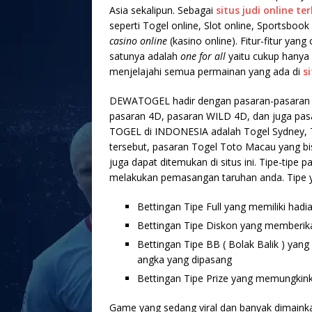
Asia sekalipun. Sebagai
situs jud
i
online ter
seperti Togel online, Slot online, Sportsboo
casino online
(kasino online). Fitur-fitur yan
satunya adalah
one for all
yaitu cukup hanya 
menjelajahi semua permainan yang ada di
s
DEWATOGEL hadir dengan pasaran-pasaran y
pasaran 4D, pasaran WILD 4D, dan juga pasa
TOGEL di INDONESIA adalah Togel Sydney, To
tersebut, pasaran Togel Toto Macau yang bis
juga dapat ditemukan di situs ini. Tipe-tipe 
melakukan pemasangan taruhan anda. Tipe ya
Bettingan Tipe Full yang memiliki hadi
Bettingan Tipe Diskon yang memberik
Bettingan Tipe BB ( Bolak Balik ) yang
angka yang dipasang
Bettingan Tipe Prize yang memungki
Game yang sedang viral dan banyak dimainkan