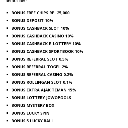
antara lain :
BONUS FREE CHIPS RP. 25,000
BONUS DEPOSIT 10%
BONUS CASHBACK SLOT 10%
BONUS CASHBACK CASINO 10%
BONUS CASHBACK E-LOTTERY 10%
BONUS CASHBACK SPORTBOOK 10%
BONUS REFERRAL SLOT 0.5%
BONUS REFERRAL TOGEL 2%
BONUS REFERRAL CASINO 0.2%
BONUS ROLLINGAN SLOT 0.1%
BONUS EXTRA AJAK TEMAN 15%
BONUS LOTTERY JOWOPOOLS
BONUS MYSTERY BOX
BONUS LUCKY SPIN
BONUS 5 LUCKY BALL