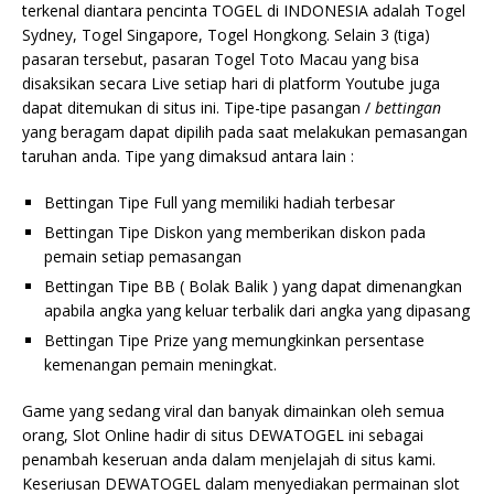
terkenal diantara pencinta TOGEL di INDONESIA adalah Togel
Sydney, Togel Singapore, Togel Hongkong. Selain 3 (tiga)
pasaran tersebut, pasaran Togel Toto Macau yang bisa
disaksikan secara Live setiap hari di platform Youtube juga
dapat ditemukan di situs ini. Tipe-tipe pasangan /
bettingan
yang beragam dapat dipilih pada saat melakukan pemasangan
taruhan anda. Tipe yang dimaksud antara lain :
Bettingan Tipe Full yang memiliki hadiah terbesar
Bettingan Tipe Diskon yang memberikan diskon pada
pemain setiap pemasangan
Bettingan Tipe BB ( Bolak Balik ) yang dapat dimenangkan
apabila angka yang keluar terbalik dari angka yang dipasang
Bettingan Tipe Prize yang memungkinkan persentase
kemenangan pemain meningkat.
Game yang sedang viral dan banyak dimainkan oleh semua
orang, Slot Online hadir di situs DEWATOGEL ini sebagai
penambah keseruan anda dalam menjelajah di situs kami.
Keseriusan DEWATOGEL dalam menyediakan permainan slot