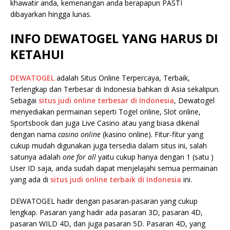
khawatir anda, kemenangan anda berapapun PASTI
dibayarkan hingga lunas.
INFO DEWATOGEL YANG HARUS DI
KETAHUI
DEWATOGEL
adalah Situs Online Terpercaya, Terbaik,
Terlengkap dan Terbesar di Indonesia bahkan di Asia sekalipun.
Sebagai
situs jud
i
online terbesar di Indonesia
, Dewatogel
menyediakan permainan seperti Togel online, Slot online,
Sportsbook dan juga Live Casino atau yang biasa dikenal
dengan nama
casino online
(kasino online). Fitur-fitur yang
cukup mudah digunakan juga tersedia dalam situs ini, salah
satunya adalah
one for all
yaitu cukup hanya dengan 1 (satu )
User ID saja, anda sudah dapat menjelajahi semua permainan
yang ada di
situs judi online terbaik di Indonesia
ini.
DEWATOGEL hadir dengan pasaran-pasaran yang cukup
lengkap. Pasaran yang hadir ada pasaran 3D, pasaran 4D,
pasaran WILD 4D, dan juga pasaran 5D. Pasaran 4D, yang