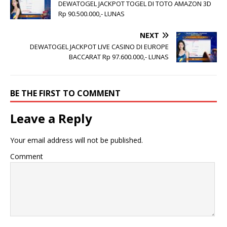
DEWATOGEL JACKPOT TOGEL DI TOTO AMAZON 3D
Rp 90.500.000,- LUNAS
NEXT
DEWATOGEL JACKPOT LIVE CASINO DI EUROPE
BACCARAT Rp 97.600.000,- LUNAS
BE THE FIRST TO COMMENT
Leave a Reply
Your email address will not be published.
Comment