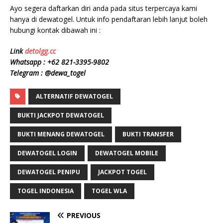
Ayo segera daftarkan diri anda pada situs terpercaya kami
hanya di dewatogel. Untuk info pendaftaran lebih lanjut boleh
hubungi kontak dibawah ini :
Link
detolgg.cc
Whatsapp :
+62 8
21-3395-9802
Telegram : @dewa_togel
ALTERNATIF DEWATOGEL
BUKTI JACKPOT DEWATOGEL
BUKTI MENANG DEWATOGEL
BUKTI TRANSFER
DEWATOGEL LOGIN
DEWATOGEL MOBILE
DEWATOGEL PENIPU
JACKPOT TOGEL
TOGEL INDONESIA
TOGEL WLA
PREVIOUS