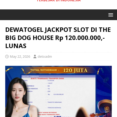
DEWATOGEL JACKPOT SLOT DI THE
BIG DOG HOUSE Rp 120.000.000,-
LUNAS
May 22, 2026
detoadm