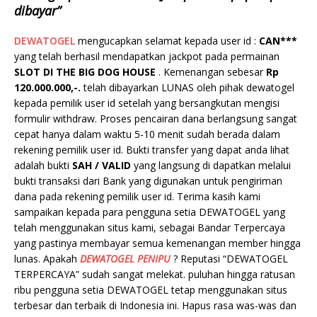
dibayar”
DEWATOGEL
mengucapkan selamat kepada user id :
CAN***
yang telah berhasil mendapatkan jackpot pada permainan
SLOT DI THE BIG DOG HOUSE
. Kemenangan sebesar
Rp
120.000.000,-.
telah dibayarkan LUNAS oleh pihak dewatogel
kepada pemilik user id setelah yang bersangkutan mengisi
formulir withdraw. Proses pencairan dana berlangsung sangat
cepat hanya dalam waktu 5-10 menit sudah berada dalam
rekening pemilik user id. Bukti transfer yang dapat anda lihat
adalah bukti
SAH / VALID
yang langsung di dapatkan melalui
bukti transaksi dari Bank yang digunakan untuk pengiriman
dana pada rekening pemilik user id. Terima kasih kami
sampaikan kepada para pengguna setia DEWATOGEL yang
telah menggunakan situs kami, sebagai Bandar Terpercaya
yang pastinya membayar semua kemenangan member hingga
lunas. Apakah
DEWATOGEL PENIPU
? Reputasi “DEWATOGEL
TERPERCAYA” sudah sangat melekat. puluhan hingga ratusan
ribu pengguna setia DEWATOGEL tetap menggunakan situs
terbesar dan terbaik di Indonesia ini. Hapus rasa was-was dan