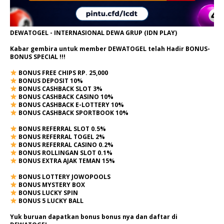
DEWATOGEL - INTERNASIONAL DEWA GRUP (IDN PLAY)
Kabar gembira untuk member DEWATOGEL telah Hadir
BONUS-
BONUS SPECIAL
!!!
BONUS FREE CHIPS RP. 25,000
BONUS DEPOSIT 10%
BONUS CASHBACK SLOT 3%
BONUS CASHBACK CASINO 10%
BONUS CASHBACK E-LOTTERY 10%
BONUS CASHBACK SPORTBOOK 10%
BONUS REFERRAL SLOT 0.5%
BONUS REFERRAL TOGEL 2%
BONUS REFERRAL CASINO 0.2%
BONUS ROLLINGAN SLOT 0.1%
BONUS EXTRA AJAK TEMAN 15%
BONUS LOTTERY JOWOPOOLS
BONUS MYSTERY BOX
BONUS LUCKY SPIN
BONUS 5 LUCKY BALL
Yuk buruan dapatkan bonus bonus nya dan daftar di