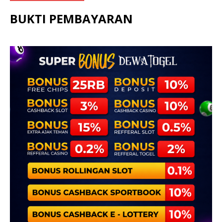
BUKTI PEMBAYARAN