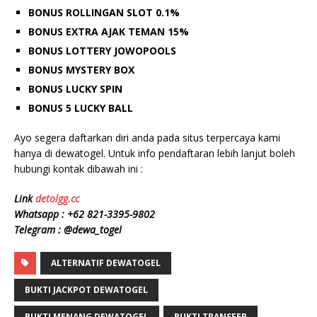
BONUS ROLLINGAN SLOT 0.1%
BONUS EXTRA AJAK TEMAN 15%
BONUS LOTTERY JOWOPOOLS
BONUS MYSTERY BOX
BONUS LUCKY SPIN
BONUS 5 LUCKY BALL
Ayo segera daftarkan diri anda pada situs terpercaya kami
hanya di dewatogel. Untuk info pendaftaran lebih lanjut boleh
hubungi kontak dibawah ini :
Link
detolgg.cc
Whatsapp :
+62 8
21-3395-9802
Telegram : @dewa_togel
ALTERNATIF DEWATOGEL
BUKTI JACKPOT DEWATOGEL
BUKTI MENANG DEWATOGEL
BUKTI TRANSFER