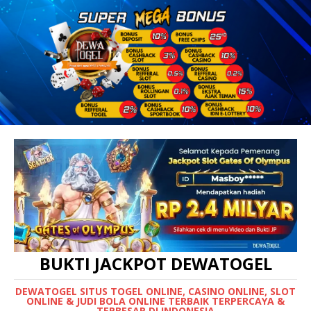
BUKTI JACKPOT DEWATOGEL
DEWATOGEL SITUS TOGEL ONLINE, CASINO ONLINE, SLOT
ONLINE & JUDI BOLA ONLINE TERBAIK TERPERCAYA &
TERBESAR DI INDONESIA