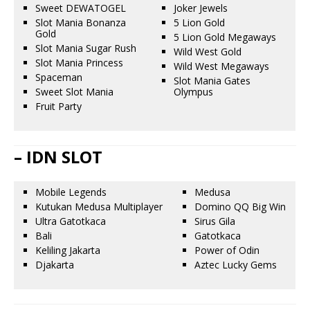
Sweet DEWATOGEL
Joker Jewels
Slot Mania Bonanza
5 Lion Gold
Gold
5 Lion Gold Megaways
Slot Mania Sugar Rush
Wild West Gold
Slot Mania Princess
Wild West Megaways
Spaceman
Slot Mania Gates
Sweet Slot Mania
Olympus
Fruit Party
– IDN SLOT
Mobile Legends
Medusa
Kutukan Medusa Multiplayer
Domino QQ Big Win
Ultra Gatotkaca
Sirus Gila
Bali
Gatotkaca
Keliling Jakarta
Power of Odin
Djakarta
Aztec Lucky Gems