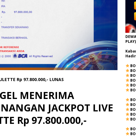
DEWA
PLAY)
Kaba
Hadi
BON
BO
BO
LETTE Rp 97.800.000,- LUNAS
BO
BO
BO
GEL MENERIMA
BO
NANGAN JACKPOT LIVE
BO
BO
BO
E Rp 97.800.000,-
BO
BO
BO