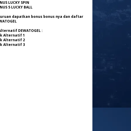
NUS LUCKY SPIN
NUS 5 LUCKY BALL
uruan dapatkan bonus bonus nya dan daftar
EWATOGEL
Alternatif
DEWATOGEL
:
k Alternatif 1
k Alternatif 2
k Alternatif 3