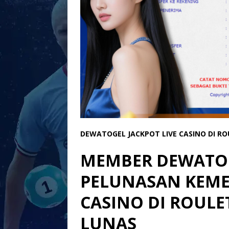
DEWATOGEL JACKPOT LIVE CASINO DI ROU
MEMBER DEWATO
PELUNASAN KEME
CASINO DI ROULETT
LUNAS