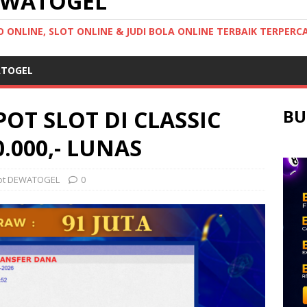
EWATOGEL
 ONLINE, SLOT ONLINE & JUDI BOLA ONLINE TERBAIK TERPERCA
ATOGEL
OT SLOT DI CLASSIC
BU
0.000,- LUNAS
pot DEWATOGEL
0