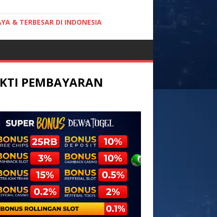
YA & TERBESAR DI INDONESIA
KTI PEMBAYARAN