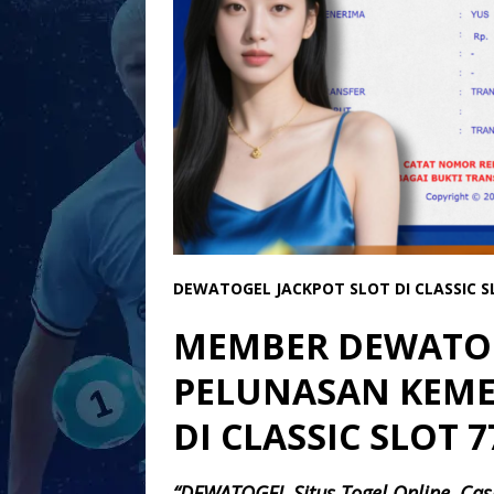
DEWATOGEL JACKPOT SLOT DI CLASSIC SLO
MEMBER DEWATO
PELUNASAN KEME
DI CLASSIC SLOT 7
“DEWATOGEL Situs Togel Online, Casi