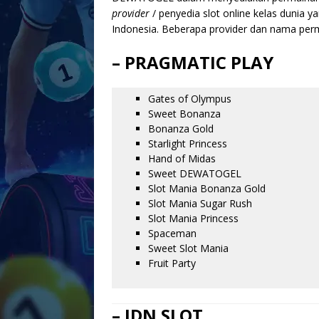
provider
/ penyedia slot online kelas dunia 
Indonesia. Beberapa provider dan nama per
– PRAGMATIC PLAY
Gates of Olympus
Sweet Bonanza
Bonanza Gold
Starlight Princess
Hand of Midas
Sweet DEWATOGEL
Slot Mania Bonanza Gold
Slot Mania Sugar Rush
Slot Mania Princess
Spaceman
Sweet Slot Mania
Fruit Party
– IDN SLOT