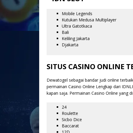
Mobile Legends
Kutukan Medusa Multiplayer
Ultra Gatotkaca
Bali
Keliling Jakarta
Djakarta
SITUS CASINO ONLINE 
Dewatogel sebagai bandar judi online terbai
permainan Casino Online Lengkap dari IDNLI
kapan saja. Permainan Casino Online yang di 
24
Roulette
Sicbo Dice
Baccarat
12D