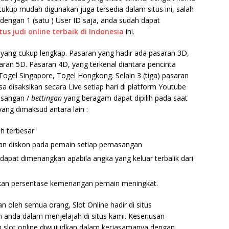
g cukup mudah digunakan juga tersedia dalam situs ini, salah
dengan 1 (satu ) User ID saja, anda sudah dapat
itus judi online terbaik di Indonesia
ini.
ang cukup lengkap. Pasaran yang hadir ada pasaran 3D,
ran 5D. Pasaran 4D, yang terkenal diantara pencinta
gel Singapore, Togel Hongkong. Selain 3 (tiga) pasaran
a disaksikan secara Live setiap hari di platform Youtube
pasangan /
bettingan
yang beragam dapat dipilih pada saat
ng dimaksud antara lain :
ah terbesar
an diskon pada pemain setiap pemasangan
 dapat dimenangkan apabila angka yang keluar terbalik dari
nkan persentase kemenangan pemain meningkat.
 oleh semua orang, Slot Online hadir di situs
nda dalam menjelajah di situs kami. Keseriusan
lot online diwujudkan dalam kerjasamanya dengan