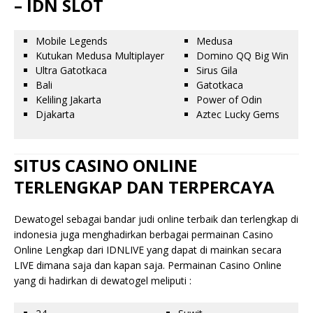
– IDN SLOT
Mobile Legends
Medusa
Kutukan Medusa Multiplayer
Domino QQ Big Win
Ultra Gatotkaca
Sirus Gila
Bali
Gatotkaca
Keliling Jakarta
Power of Odin
Djakarta
Aztec Lucky Gems
SITUS CASINO ONLINE
TERLENGKAP DAN TERPERCAYA
Dewatogel sebagai bandar judi online terbaik dan terlengkap di
indonesia juga menghadirkan berbagai permainan Casino
Online Lengkap dari IDNLIVE yang dapat di mainkan secara
LIVE dimana saja dan kapan saja. Permainan Casino Online
yang di hadirkan di dewatogel meliputi :