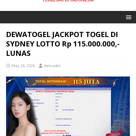
DEWATOGEL JACKPOT TOGEL DI
SYDNEY LOTTO Rp 115.000.000,-
LUNAS
May 26, 2026
detoadm