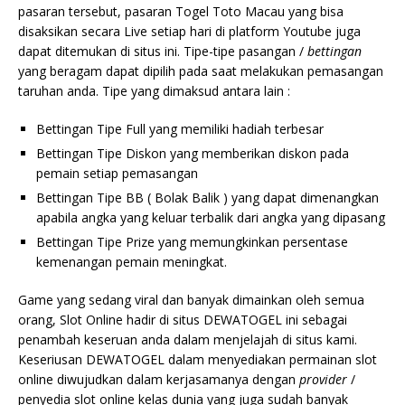
pasaran tersebut, pasaran Togel Toto Macau yang bisa
disaksikan secara Live setiap hari di platform Youtube juga
dapat ditemukan di situs ini. Tipe-tipe pasangan /
bettingan
yang beragam dapat dipilih pada saat melakukan pemasangan
taruhan anda. Tipe yang dimaksud antara lain :
Bettingan Tipe Full yang memiliki hadiah terbesar
Bettingan Tipe Diskon yang memberikan diskon pada
pemain setiap pemasangan
Bettingan Tipe BB ( Bolak Balik ) yang dapat dimenangkan
apabila angka yang keluar terbalik dari angka yang dipasang
Bettingan Tipe Prize yang memungkinkan persentase
kemenangan pemain meningkat.
Game yang sedang viral dan banyak dimainkan oleh semua
orang, Slot Online hadir di situs DEWATOGEL ini sebagai
penambah keseruan anda dalam menjelajah di situs kami.
Keseriusan DEWATOGEL dalam menyediakan permainan slot
online diwujudkan dalam kerjasamanya dengan
provider
/
penyedia slot online kelas dunia yang juga sudah banyak