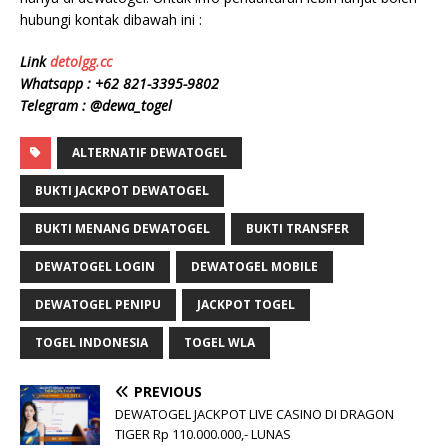
hubungi kontak dibawah ini :
Link
detolgg.cc
Whatsapp :
+62 8
21-3395-9802
Telegram : @dewa_togel
ALTERNATIF DEWATOGEL
BUKTI JACKPOT DEWATOGEL
BUKTI MENANG DEWATOGEL
BUKTI TRANSFER
DEWATOGEL LOGIN
DEWATOGEL MOBILE
DEWATOGEL PENIPU
JACKPOT TOGEL
TOGEL INDONESIA
TOGEL WLA
PREVIOUS
DEWATOGEL JACKPOT LIVE CASINO DI DRAGON
TIGER Rp 110.000.000,- LUNAS