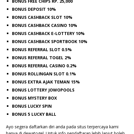
BONUS FREE CHIPS RP. 25,000
BONUS DEPOSIT 10%
BONUS CASHBACK SLOT 10%
BONUS CASHBACK CASINO 10%
BONUS CASHBACK E-LOTTERY 10%
BONUS CASHBACK SPORTBOOK 10%
BONUS REFERRAL SLOT 0.5%
BONUS REFERRAL TOGEL 2%
BONUS REFERRAL CASINO 0.2%
BONUS ROLLINGAN SLOT 0.1%
BONUS EXTRA AJAK TEMAN 15%
BONUS LOTTERY JOWOPOOLS
BONUS MYSTERY BOX
BONUS LUCKY SPIN
BONUS 5 LUCKY BALL
Ayo segera daftarkan diri anda pada situs terpercaya kami
hanya di dewatogel. Untuk info pendaftaran lebih lanjut boleh