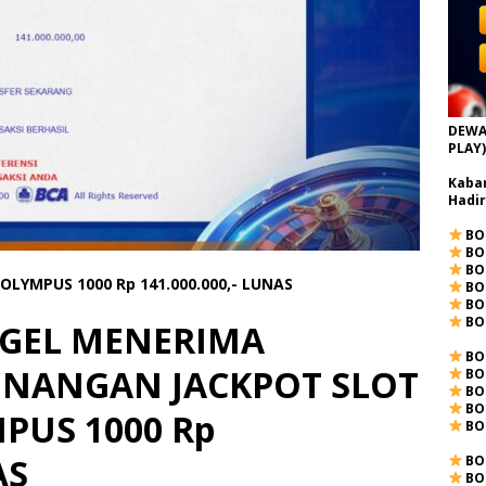
DEWA
PLAY)
Kaba
Hadi
BON
BO
BO
LYMPUS 1000 Rp 141.000.000,- LUNAS
BO
BO
BO
GEL MENERIMA
BO
NANGAN JACKPOT SLOT
BO
BO
BO
PUS 1000 Rp
BO
AS
BO
BO