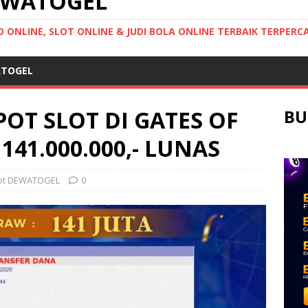
EWATOGEL
 ONLINE, SLOT ONLINE & JUDI BOLA ONLINE TERBAIK TERPERCA
ATOGEL
OT SLOT DI GATES OF
BU
141.000.000,- LUNAS
pot DEWATOGEL
0