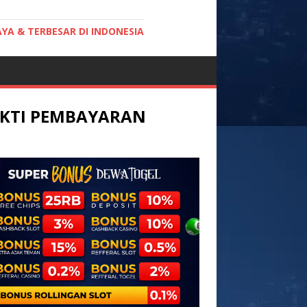
YA & TERBESAR DI INDONESIA
KTI PEMBAYARAN