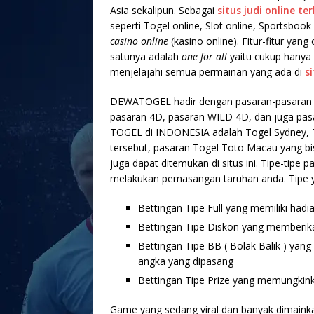
Asia sekalipun. Sebagai
situs judi online te
seperti Togel online, Slot online, Sportsboo
casino online
(kasino online). Fitur-fitur yan
satunya adalah
one for all
yaitu cukup hanya 
menjelajahi semua permainan yang ada di
s
DEWATOGEL hadir dengan pasaran-pasaran y
pasaran 4D, pasaran WILD 4D, dan juga pasa
TOGEL di INDONESIA adalah Togel Sydney, To
tersebut, pasaran Togel Toto Macau yang bis
juga dapat ditemukan di situs ini. Tipe-tipe 
melakukan pemasangan taruhan anda. Tipe ya
Bettingan Tipe Full yang memiliki hadi
Bettingan Tipe Diskon yang memberik
Bettingan Tipe BB ( Bolak Balik ) yang
angka yang dipasang
Bettingan Tipe Prize yang memungki
Game yang sedang viral dan banyak dimainkan