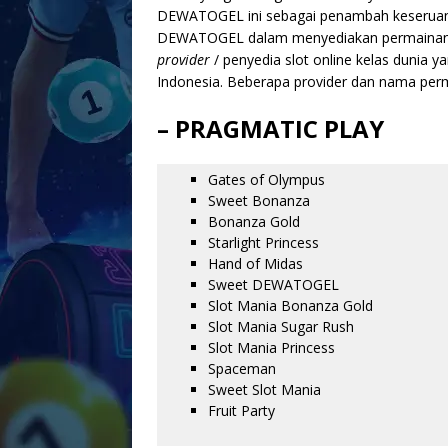
DEWATOGEL ini sebagai penambah keseruan a
DEWATOGEL dalam menyediakan permainan s
provider
/ penyedia slot online kelas dunia 
Indonesia. Beberapa provider dan nama per
– PRAGMATIC PLAY
Gates of Olympus
Sweet Bonanza
Bonanza Gold
Starlight Princess
Hand of Midas
Sweet DEWATOGEL
Slot Mania Bonanza Gold
Slot Mania Sugar Rush
Slot Mania Princess
Spaceman
Sweet Slot Mania
Fruit Party