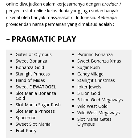
online diwujudkan dalam kerjasamanya dengan
provider
/
penyedia slot online kelas dunia yang juga sudah banyak
dikenal oleh banyak masyarakat di Indonesia. Beberapa
provider dan nama permainan yang dimaksud adalah :
– PRAGMATIC PLAY
Gates of Olympus
Pyramid Bonanza
Sweet Bonanza
Sweet Bonanza Xmas
Bonanza Gold
Sugar Rush
Starlight Princess
Candy Village
Hand of Midas
Starlight Christmas
Sweet DEWATOGEL
Joker Jewels
Slot Mania Bonanza
5 Lion Gold
Gold
5 Lion Gold Megaways
Slot Mania Sugar Rush
Wild West Gold
Slot Mania Princess
Wild West Megaways
Spaceman
Slot Mania Gates
Sweet Slot Mania
Olympus
Fruit Party