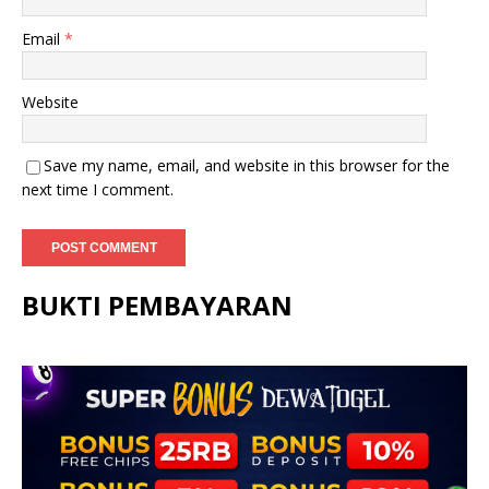
Email
*
Website
Save my name, email, and website in this browser for the
next time I comment.
BUKTI PEMBAYARAN