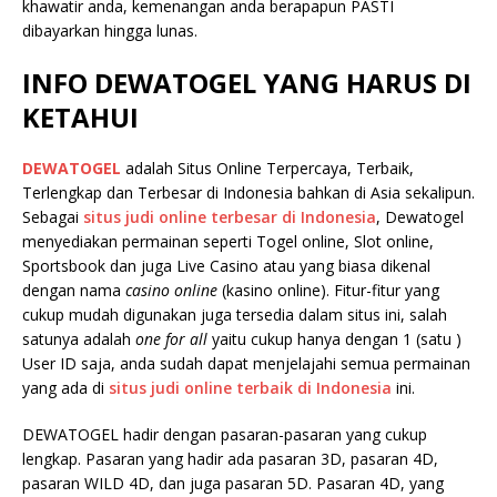
khawatir anda, kemenangan anda berapapun PASTI
dibayarkan hingga lunas.
INFO DEWATOGEL YANG HARUS DI
KETAHUI
DEWATOGEL
adalah Situs Online Terpercaya, Terbaik,
Terlengkap dan Terbesar di Indonesia bahkan di Asia sekalipun.
Sebagai
situs judi online terbesar di Indonesia
, Dewatogel
menyediakan permainan seperti Togel online, Slot online,
Sportsbook dan juga Live Casino atau yang biasa dikenal
dengan nama
casino online
(kasino online). Fitur-fitur yang
cukup mudah digunakan juga tersedia dalam situs ini, salah
satunya adalah
one for all
yaitu cukup hanya dengan 1 (satu )
User ID saja, anda sudah dapat menjelajahi semua permainan
yang ada di
situs judi
online terbaik di Indonesia
ini.
DEWATOGEL hadir dengan pasaran-pasaran yang cukup
lengkap. Pasaran yang hadir ada pasaran 3D, pasaran 4D,
pasaran WILD 4D, dan juga pasaran 5D. Pasaran 4D, yang