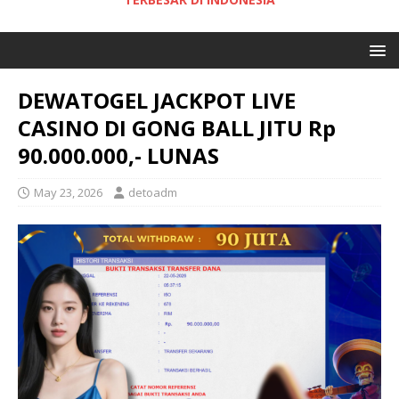
DEWATOGEL JACKPOT LIVE
CASINO DI GONG BALL JITU Rp
90.000.000,- LUNAS
May 23, 2026
detoadm