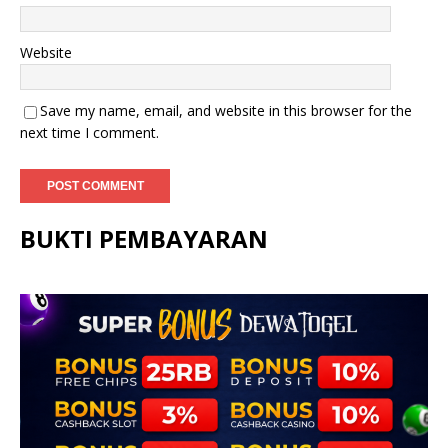
Website
Save my name, email, and website in this browser for the
next time I comment.
BUKTI PEMBAYARAN