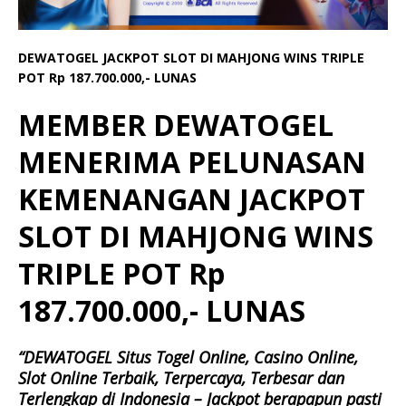
DEWATOGEL JACKPOT SLOT DI MAHJONG WINS TRIPLE
POT Rp 187.700.000,- LUNAS
MEMBER DEWATOGEL
MENERIMA PELUNASAN
KEMENANGAN JACKPOT
SLOT DI MAHJONG WINS
TRIPLE POT Rp
187.700.000,- LUNAS
“DEWATOGEL Situs Togel Online, Casino Online,
Slot Online Terbaik, Terpercaya, Terbesar dan
Terlengkap di Indonesia – Jackpot berapapun pasti