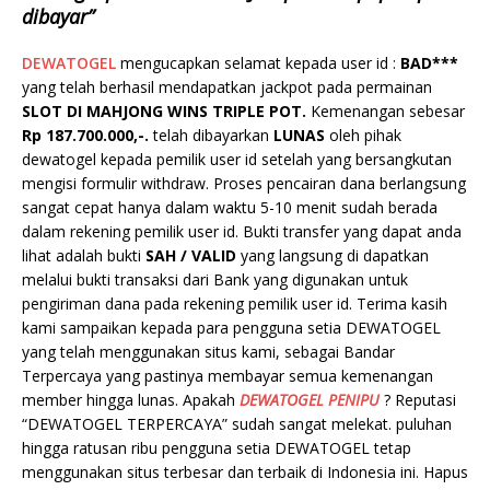
dibayar”
DEWATOGEL
mengucapkan selamat kepada user id :
BAD***
yang telah berhasil mendapatkan jackpot pada permainan
SLOT DI MAHJONG WINS TRIPLE POT.
Kemenangan sebesar
Rp 187.700.000,-.
telah dibayarkan
LUNAS
oleh pihak
dewatogel kepada pemilik user id setelah yang bersangkutan
mengisi formulir withdraw. Proses pencairan dana berlangsung
sangat cepat hanya dalam waktu 5-10 menit sudah berada
dalam rekening pemilik user id. Bukti transfer yang dapat anda
lihat adalah bukti
SAH / VALID
yang langsung di dapatkan
melalui bukti transaksi dari Bank yang digunakan untuk
pengiriman dana pada rekening pemilik user id. Terima kasih
kami sampaikan kepada para pengguna setia DEWATOGEL
yang telah menggunakan situs kami, sebagai Bandar
Terpercaya yang pastinya membayar semua kemenangan
member hingga lunas. Apakah
DEWATOGEL PENIPU
? Reputasi
“DEWATOGEL TERPERCAYA” sudah sangat melekat. puluhan
hingga ratusan ribu pengguna setia DEWATOGEL tetap
menggunakan situs terbesar dan terbaik di Indonesia ini. Hapus