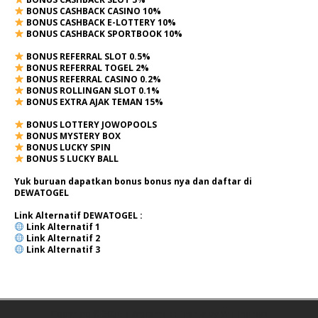
BONUS CASHBACK CASINO 10%
BONUS CASHBACK E-LOTTERY 10%
BONUS CASHBACK SPORTBOOK 10%
BONUS REFERRAL SLOT 0.5%
BONUS REFERRAL TOGEL 2%
BONUS REFERRAL CASINO 0.2%
BONUS ROLLINGAN SLOT 0.1%
BONUS EXTRA AJAK TEMAN 15%
BONUS LOTTERY JOWOPOOLS
BONUS MYSTERY BOX
BONUS LUCKY SPIN
BONUS 5 LUCKY BALL
Yuk buruan dapatkan bonus bonus nya dan daftar di
DEWATOGEL
Link Alternatif
DEWATOGEL
:
Link Alternatif 1
Link Alternatif 2
Link Alternatif 3
Copyright © 2026 | WordPress Theme by
MH Themes