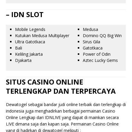
– IDN SLOT
Mobile Legends
Medusa
Kutukan Medusa Multiplayer
Domino QQ Big Win
Ultra Gatotkaca
Sirus Gila
Bali
Gatotkaca
Keliling Jakarta
Power of Odin
Djakarta
Aztec Lucky Gems
SITUS CASINO ONLINE
TERLENGKAP DAN TERPERCAYA
Dewatogel sebagai bandar judi online terbaik dan terlengkap di
indonesia juga menghadirkan berbagai permainan Casino
Online Lengkap dari IDNLIVE yang dapat di mainkan secara
LIVE dimana saja dan kapan saja. Permainan Casino Online
yang di hadirkan di dewatogel meliputi :