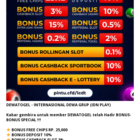
DEWATOGEL - INTERNASIONAL DEWA GRUP (IDN PLAY)
Kabar gembira untuk member DEWATOGEL telah Hadir
BONUS-
BONUS SPECIAL
!!!
BONUS FREE CHIPS RP. 25,000
BONUS DEPOSIT 10%
BONUS CASHBACK SLOT 3%