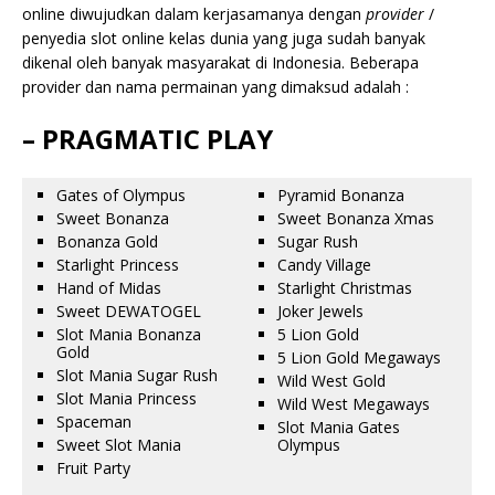
online diwujudkan dalam kerjasamanya dengan
provider
/
penyedia slot online kelas dunia yang juga sudah banyak
dikenal oleh banyak masyarakat di Indonesia. Beberapa
provider dan nama permainan yang dimaksud adalah :
– PRAGMATIC PLAY
Gates of Olympus
Pyramid Bonanza
Sweet Bonanza
Sweet Bonanza Xmas
Bonanza Gold
Sugar Rush
Starlight Princess
Candy Village
Hand of Midas
Starlight Christmas
Sweet DEWATOGEL
Joker Jewels
Slot Mania Bonanza
5 Lion Gold
Gold
5 Lion Gold Megaways
Slot Mania Sugar Rush
Wild West Gold
Slot Mania Princess
Wild West Megaways
Spaceman
Slot Mania Gates
Sweet Slot Mania
Olympus
Fruit Party