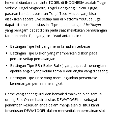
terkenal diantara pencinta TOGEL di INDONESIA adalah Togel
Sydney, Togel Singapore, Togel Hongkong. Selain 3 (tiga)
pasaran tersebut, pasaran Togel Toto Macau yang bisa
disaksikan secara Live setiap hari di platform Youtube juga
dapat ditemukan di situs ini. Tipe-tipe pasangan /
bettingan
yang beragam dapat dipilih pada saat melakukan pemasangan
taruhan anda. Tipe yang dimaksud antara lain :
Bettingan Tipe Full yang memiliki hadiah terbesar
Bettingan Tipe Diskon yang memberikan diskon pada
pemain setiap pemasangan
Bettingan Tipe BB ( Bolak Balik ) yang dapat dimenangkan
apabila angka yang keluar terbalik dari angka yang dipasang
Bettingan Tipe Prize yang memungkinkan persentase
kemenangan pemain meningkat.
Game yang sedang viral dan banyak dimainkan oleh semua
orang, Slot Online hadir di situs DEWATOGEL ini sebagai
penambah keseruan anda dalam menjelajah di situs kami.
Keseriusan DEWATOGEL dalam menyediakan permainan slot