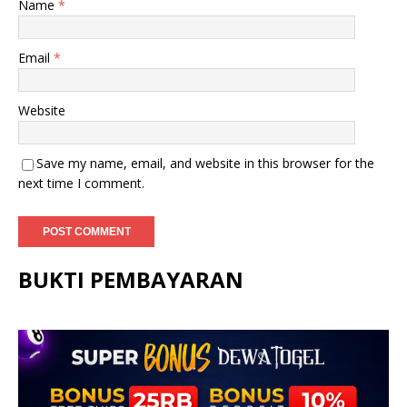
Name
*
Email
*
Website
Save my name, email, and website in this browser for the
next time I comment.
BUKTI PEMBAYARAN