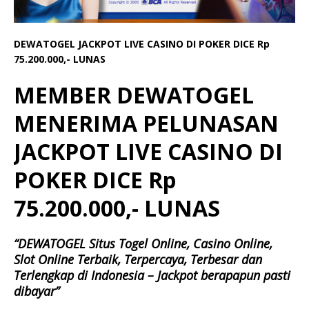
DEWATOGEL JACKPOT LIVE CASINO DI POKER DICE Rp
75.200.000,- LUNAS
MEMBER DEWATOGEL
MENERIMA PELUNASAN
JACKPOT LIVE CASINO DI
POKER DICE Rp
75.200.000,- LUNAS
“DEWATOGEL Situs Togel Online, Casino Online,
Slot Online Terbaik, Terpercaya, Terbesar dan
Terlengkap di Indonesia – Jackpot berapapun pasti
dibayar”