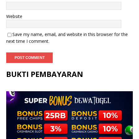
Website
Save my name, email, and website in this browser for the
next time I comment.
BUKTI PEMBAYARAN