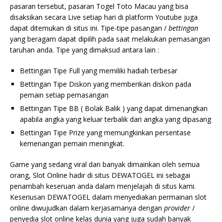
pasaran tersebut, pasaran Togel Toto Macau yang bisa
disaksikan secara Live setiap hari di platform Youtube juga
dapat ditemukan di situs ini. Tipe-tipe pasangan /
bettingan
yang beragam dapat dipilih pada saat melakukan pemasangan
taruhan anda. Tipe yang dimaksud antara lain :
Bettingan Tipe Full yang memiliki hadiah terbesar
Bettingan Tipe Diskon yang memberikan diskon pada
pemain setiap pemasangan
Bettingan Tipe BB ( Bolak Balik ) yang dapat dimenangkan
apabila angka yang keluar terbalik dari angka yang dipasang
Bettingan Tipe Prize yang memungkinkan persentase
kemenangan pemain meningkat.
Game yang sedang viral dan banyak dimainkan oleh semua
orang, Slot Online hadir di situs DEWATOGEL ini sebagai
penambah keseruan anda dalam menjelajah di situs kami.
Keseriusan DEWATOGEL dalam menyediakan permainan slot
online diwujudkan dalam kerjasamanya dengan
provider
/
penyedia slot online kelas dunia yang juga sudah banyak