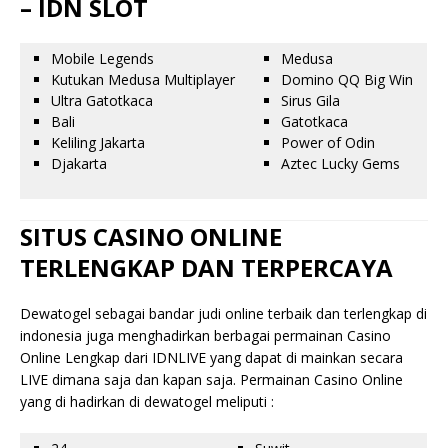
– IDN SLOT
Mobile Legends
Medusa
Kutukan Medusa Multiplayer
Domino QQ Big Win
Ultra Gatotkaca
Sirus Gila
Bali
Gatotkaca
Keliling Jakarta
Power of Odin
Djakarta
Aztec Lucky Gems
SITUS CASINO ONLINE
TERLENGKAP DAN TERPERCAYA
Dewatogel sebagai bandar judi online terbaik dan terlengkap di
indonesia juga menghadirkan berbagai permainan Casino
Online Lengkap dari IDNLIVE yang dapat di mainkan secara
LIVE dimana saja dan kapan saja. Permainan Casino Online
yang di hadirkan di dewatogel meliputi :