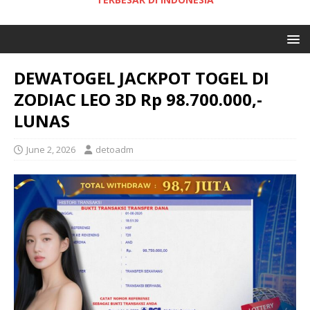
DEWATOGEL JACKPOT TOGEL DI
ZODIAC LEO 3D Rp 98.700.000,-
LUNAS
June 2, 2026
detoadm