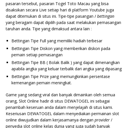
pasaran tersebut, pasaran Togel Toto Macau yang bisa
disaksikan secara Live setiap hari di platform Youtube juga
dapat ditemukan di situs ini. Tipe-tipe pasangan /
bettingan
yang beragam dapat dipilih pada saat melakukan pemasangan
taruhan anda. Tipe yang dimaksud antara lain :
Bettingan Tipe Full yang memiliki hadiah terbesar
Bettingan Tipe Diskon yang memberikan diskon pada
pemain setiap pemasangan
Bettingan Tipe BB ( Bolak Balik ) yang dapat dimenangkan
apabila angka yang keluar terbalik dari angka yang dipasang
Bettingan Tipe Prize yang memungkinkan persentase
kemenangan pemain meningkat.
Game yang sedang viral dan banyak dimainkan oleh semua
orang, Slot Online hadir di situs DEWATOGEL ini sebagai
penambah keseruan anda dalam menjelajah di situs kami.
Keseriusan DEWATOGEL dalam menyediakan permainan slot
online diwujudkan dalam kerjasamanya dengan
provider
/
penyedia slot online kelas dunia yang juga sudah banyak