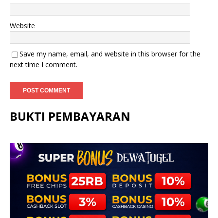
Website
Save my name, email, and website in this browser for the
next time I comment.
BUKTI PEMBAYARAN