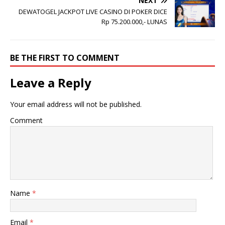
NEXT
DEWATOGEL JACKPOT LIVE CASINO DI POKER DICE
Rp 75.200.000,- LUNAS
BE THE FIRST TO COMMENT
Leave a Reply
Your email address will not be published.
Comment
Name
*
Email
*