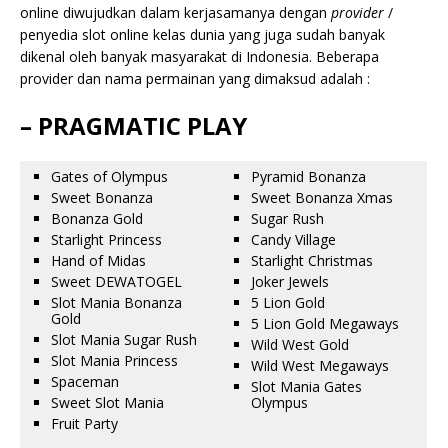
online diwujudkan dalam kerjasamanya dengan
provider
/
penyedia slot online kelas dunia yang juga sudah banyak
dikenal oleh banyak masyarakat di Indonesia. Beberapa
provider dan nama permainan yang dimaksud adalah :
– PRAGMATIC PLAY
Gates of Olympus
Pyramid Bonanza
Sweet Bonanza
Sweet Bonanza Xmas
Bonanza Gold
Sugar Rush
Starlight Princess
Candy Village
Hand of Midas
Starlight Christmas
Sweet DEWATOGEL
Joker Jewels
Slot Mania Bonanza
5 Lion Gold
Gold
5 Lion Gold Megaways
Slot Mania Sugar Rush
Wild West Gold
Slot Mania Princess
Wild West Megaways
Spaceman
Slot Mania Gates
Sweet Slot Mania
Olympus
Fruit Party