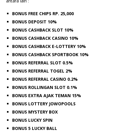
antara lain :
BONUS FREE CHIPS RP. 25,000
BONUS DEPOSIT 10%
BONUS CASHBACK SLOT 10%
BONUS CASHBACK CASINO 10%
BONUS CASHBACK E-LOTTERY 10%
BONUS CASHBACK SPORTBOOK 10%
BONUS REFERRAL SLOT 0.5%
BONUS REFERRAL TOGEL 2%
BONUS REFERRAL CASINO 0.2%
BONUS ROLLINGAN SLOT 0.1%
BONUS EXTRA AJAK TEMAN 15%
BONUS LOTTERY JOWOPOOLS
BONUS MYSTERY BOX
BONUS LUCKY SPIN
BONUS 5 LUCKY BALL