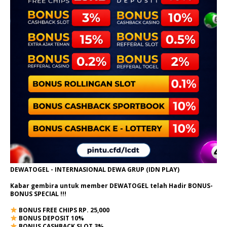
DEWATOGEL - INTERNASIONAL DEWA GRUP (IDN PLAY)
Kabar gembira untuk member DEWATOGEL telah Hadir
BONUS-
BONUS SPECIAL
!!!
BONUS FREE CHIPS RP. 25,000
BONUS DEPOSIT 10%
BONUS CASHBACK SLOT 3%