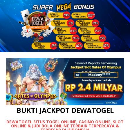
BUKTI JACKPOT DEWATOGEL
DEWATOGEL SITUS TOGEL ONLINE, CASINO ONLINE, SLOT
ONLINE & JUDI BOLA ONLINE TERBAIK TERPERCAYA &
TERBESAR DI INDONESIA