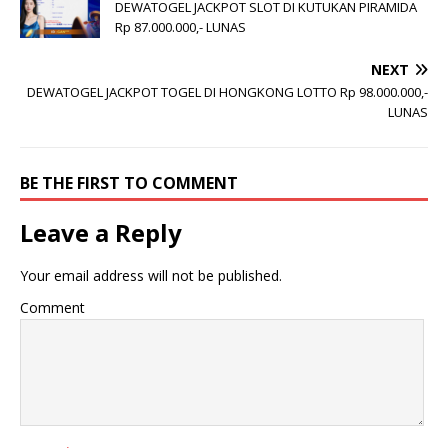
DEWATOGEL JACKPOT SLOT DI KUTUKAN PIRAMIDA
Rp 87.000.000,- LUNAS
NEXT
DEWATOGEL JACKPOT TOGEL DI HONGKONG LOTTO Rp 98.000.000,-
LUNAS
BE THE FIRST TO COMMENT
Leave a Reply
Your email address will not be published.
Comment