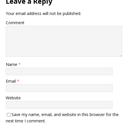
Leave a Reply
Your email address will not be published.
Comment
Name
*
Email
*
Website
Save my name, email, and website in this browser for the
next time I comment.