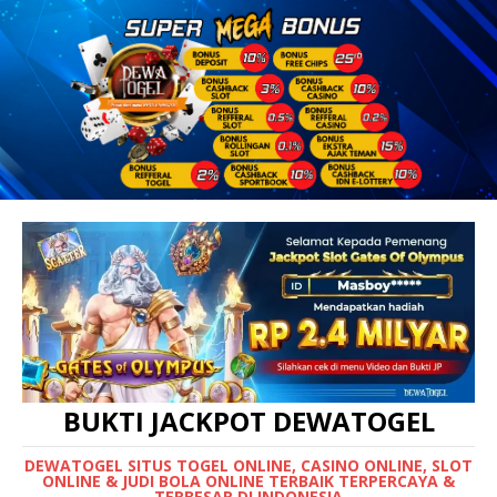
BUKTI JACKPOT DEWATOGEL
DEWATOGEL SITUS TOGEL ONLINE, CASINO ONLINE, SLOT
ONLINE & JUDI BOLA ONLINE TERBAIK TERPERCAYA &
TERBESAR DI INDONESIA