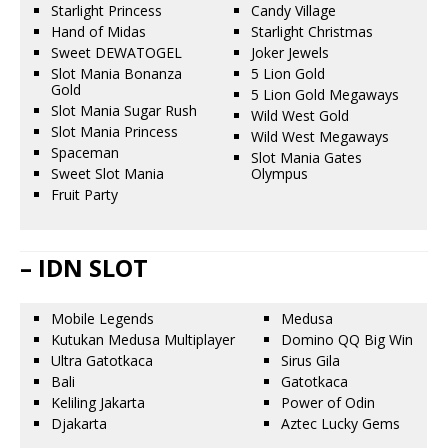
Starlight Princess
Candy Village
Hand of Midas
Starlight Christmas
Sweet DEWATOGEL
Joker Jewels
Slot Mania Bonanza
5 Lion Gold
Gold
5 Lion Gold Megaways
Slot Mania Sugar Rush
Wild West Gold
Slot Mania Princess
Wild West Megaways
Spaceman
Slot Mania Gates
Sweet Slot Mania
Olympus
Fruit Party
– IDN SLOT
Mobile Legends
Medusa
Kutukan Medusa Multiplayer
Domino QQ Big Win
Ultra Gatotkaca
Sirus Gila
Bali
Gatotkaca
Keliling Jakarta
Power of Odin
Djakarta
Aztec Lucky Gems