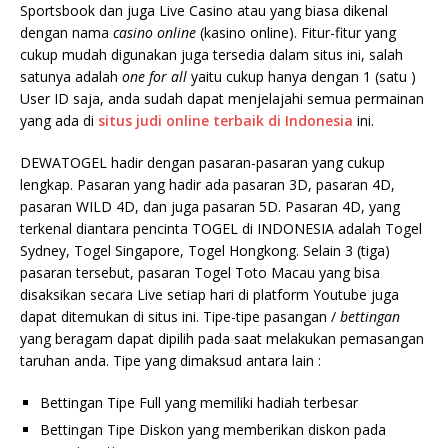
Sportsbook dan juga Live Casino atau yang biasa dikenal
dengan nama
casino online
(kasino online). Fitur-fitur yang
cukup mudah digunakan juga tersedia dalam situs ini, salah
satunya adalah
one for all
yaitu cukup hanya dengan 1 (satu )
User ID saja, anda sudah dapat menjelajahi semua permainan
yang ada di
situs judi online terbaik di Indonesia
ini.
DEWATOGEL hadir dengan pasaran-pasaran yang cukup
lengkap. Pasaran yang hadir ada pasaran 3D, pasaran 4D,
pasaran WILD 4D, dan juga pasaran 5D. Pasaran 4D, yang
terkenal diantara pencinta TOGEL di INDONESIA adalah Togel
Sydney, Togel Singapore, Togel Hongkong. Selain 3 (tiga)
pasaran tersebut, pasaran Togel Toto Macau yang bisa
disaksikan secara Live setiap hari di platform Youtube juga
dapat ditemukan di situs ini. Tipe-tipe pasangan /
bettingan
yang beragam dapat dipilih pada saat melakukan pemasangan
taruhan anda. Tipe yang dimaksud antara lain :
Bettingan Tipe Full yang memiliki hadiah terbesar
Bettingan Tipe Diskon yang memberikan diskon pada