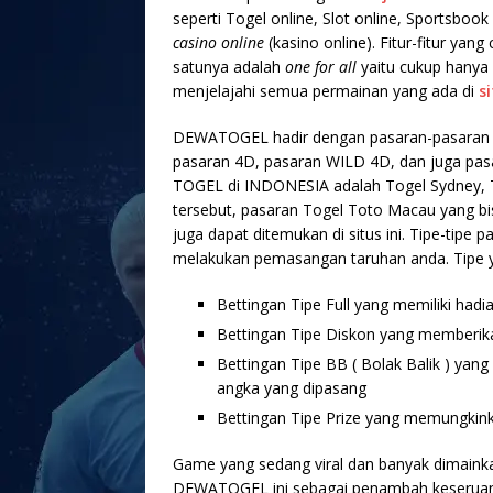
seperti Togel online, Slot online, Sportsboo
casino online
(kasino online). Fitur-fitur yan
satunya adalah
one for all
yaitu cukup hanya 
menjelajahi semua permainan yang ada di
s
DEWATOGEL hadir dengan pasaran-pasaran y
pasaran 4D, pasaran WILD 4D, dan juga pasa
TOGEL di INDONESIA adalah Togel Sydney, To
tersebut, pasaran Togel Toto Macau yang bis
juga dapat ditemukan di situs ini. Tipe-tipe 
melakukan pemasangan taruhan anda. Tipe ya
Bettingan Tipe Full yang memiliki hadi
Bettingan Tipe Diskon yang memberik
Bettingan Tipe BB ( Bolak Balik ) yang
angka yang dipasang
Bettingan Tipe Prize yang memungki
Game yang sedang viral dan banyak dimainkan
DEWATOGEL ini sebagai penambah keseruan a