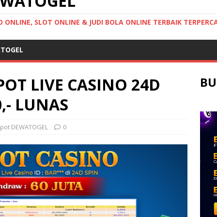
EWATOGEL
 ONLINE, SLOT ONLINE & JUDI BOLA ONLINE TERBAIK TERPERCA
ATOGEL
OT LIVE CASINO 24D
BU
0,- LUNAS
ckpot DEWATOGEL
0