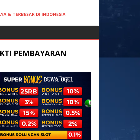
YA & TERBESAR DI INDONESIA
KTI PEMBAYARAN