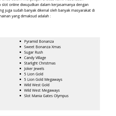
lot online diwujudkan dalam kerjasamanya dengan
yang juga sudah banyak dikenal oleh banyak masyarakat di
mainan yang dimaksud adalah :
Pyramid Bonanza
Sweet Bonanza Xmas
Sugar Rush
Candy Village
Starlight Christmas
Joker Jewels
5 Lion Gold
5 Lion Gold Megaways
Wild West Gold
Wild West Megaways
Slot Mania Gates Olympus