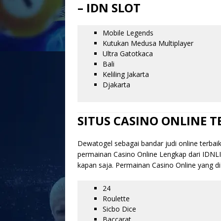
– IDN SLOT
Mobile Legends
Kutukan Medusa Multiplayer
Ultra Gatotkaca
Bali
Keliling Jakarta
Djakarta
SITUS CASINO ONLINE 
Dewatogel sebagai bandar judi online terbai
permainan Casino Online Lengkap dari IDNLI
kapan saja. Permainan Casino Online yang di 
24
Roulette
Sicbo Dice
Baccarat