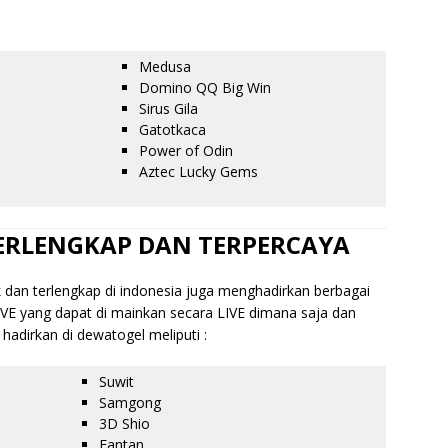
Medusa
Domino QQ Big Win
Sirus Gila
Gatotkaca
Power of Odin
Aztec Lucky Gems
TERLENGKAP DAN TERPERCAYA
k dan terlengkap di indonesia juga menghadirkan berbagai
VE yang dapat di mainkan secara LIVE dimana saja dan
hadirkan di dewatogel meliputi :
Suwit
Samgong
3D Shio
Fantan