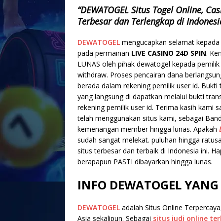
“DEWATOGEL Situs Togel Online, Casi
Terbesar dan Terlengkap di Indonesi
DEWATOGEL
mengucapkan selamat kepada us
pada permainan
LIVE CASINO 24D SPIN
. K
LUNAS oleh pihak dewatogel kepada pemilik u
withdraw. Proses pencairan dana berlangsu
berada dalam rekening pemilik user id. Bukti 
yang langsung di dapatkan melalui bukti tra
rekening pemilik user id. Terima kasih ka
telah menggunakan situs kami, sebagai Ba
kemenangan member hingga lunas. Apakah
sudah sangat melekat. puluhan hingga rat
situs terbesar dan terbaik di Indonesia ini
berapapun PASTI dibayarkan hingga lunas.
INFO DEWATOGEL YANG 
DEWATOGEL
adalah Situs Online Terpercaya
Asia sekalipun. Sebagai
situs judi online te