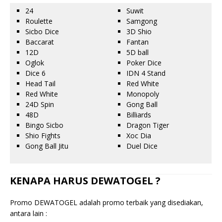
24
Suwit
Roulette
Samgong
Sicbo Dice
3D Shio
Baccarat
Fantan
12D
5D ball
Oglok
Poker Dice
Dice 6
IDN 4 Stand
Head Tail
Red White
Red White
Monopoly
24D Spin
Gong Ball
48D
Billiards
Bingo Sicbo
Dragon Tiger
Shio Fights
Xoc Dia
Gong Ball Jitu
Duel Dice
KENAPA HARUS DEWATOGEL ?
Promo DEWATOGEL adalah promo terbaik yang disediakan,
antara lain :