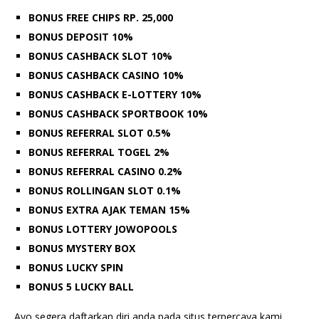
BONUS FREE CHIPS RP. 25,000
BONUS DEPOSIT 10%
BONUS CASHBACK SLOT 10%
BONUS CASHBACK CASINO 10%
BONUS CASHBACK E-LOTTERY 10%
BONUS CASHBACK SPORTBOOK 10%
BONUS REFERRAL SLOT 0.5%
BONUS REFERRAL TOGEL 2%
BONUS REFERRAL CASINO 0.2%
BONUS ROLLINGAN SLOT 0.1%
BONUS EXTRA AJAK TEMAN 15%
BONUS LOTTERY JOWOPOOLS
BONUS MYSTERY BOX
BONUS LUCKY SPIN
BONUS 5 LUCKY BALL
Ayo segera daftarkan diri anda pada situs terpercaya kami