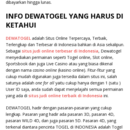
dibayarkan hingga lunas.
INFO DEWATOGEL YANG HARUS DI
KETAHUI
DEWATOGEL
adalah Situs Online Terpercaya, Terbaik,
Terlengkap dan Terbesar di Indonesia bahkan di Asia sekalipun.
Sebagai
situs judi online terbesar di Indonesia
, Dewatogel
menyediakan permainan seperti Togel online, Slot online,
Sportsbook dan juga Live Casino atau yang biasa dikenal
dengan nama
casino online
(kasino online). Fitur-fitur yang
cukup mudah digunakan juga tersedia dalam situs ini, salah
satunya adalah
one for all
yaitu cukup hanya dengan 1 (satu )
User ID saja, anda sudah dapat menjelajahi semua permainan
yang ada di
situs judi online terbaik di Indonesia
ini.
DEWATOGEL hadir dengan pasaran-pasaran yang cukup
lengkap. Pasaran yang hadir ada pasaran 3D, pasaran 4D,
pasaran WILD 4D, dan juga pasaran 5D. Pasaran 4D, yang
terkenal diantara pencinta TOGEL di INDONESIA adalah Togel