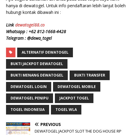
hanya di dewatogel. Untuk info pendaftaran lebih lanjut boleh
hubungi kontak dibawah ini :
Link
dewatogel88.co
Whatsapp : +62 812-1668-4428
Telegram : @dewa_togel
ALTERNATIF DEWATOGEL
BUKTI JACKPOT DEWATOGEL
BUKTI MENANG DEWATOGEL
BUKTI TRANSFER
DEWATOGEL LOGIN
DEWATOGEL MOBILE
DEWATOGEL PENIPU
JACKPOT TOGEL
TOGEL INDONESIA
TOGEL WLA
PREVIOUS
DEWATOGEL JACKPOT SLOT THE DOG HOUSE RP