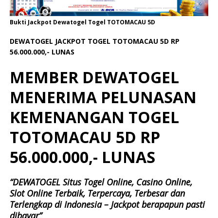
Bukti Jackpot Dewatogel Togel TOTOMACAU 5D
DEWATOGEL JACKPOT TOGEL TOTOMACAU 5D RP
56.000.000,- LUNAS
MEMBER DEWATOGEL
MENERIMA PELUNASAN
KEMENANGAN TOGEL
TOTOMACAU 5D RP
56.000.000,- LUNAS
“DEWATOGEL Situs Togel Online, Casino Online,
Slot Online Terbaik, Terpercaya, Terbesar dan
Terlengkap di Indonesia – Jackpot berapapun pasti
dibayar”