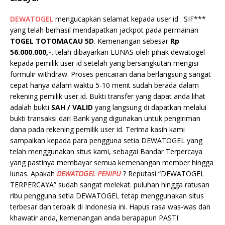
DEWATOGEL
mengucapkan selamat kepada user id : SIF***
yang telah berhasil mendapatkan jackpot pada permainan
TOGEL TOTOMACAU 5D
. Kemenangan sebesar
Rp
56.000.000,-.
telah dibayarkan LUNAS oleh pihak dewatogel
kepada pemilik user id setelah yang bersangkutan mengisi
formulir withdraw. Proses pencairan dana berlangsung sangat
cepat hanya dalam waktu 5-10 menit sudah berada dalam
rekening pemilik user id. Bukti transfer yang dapat anda lihat
adalah bukti
SAH / VALID
yang langsung di dapatkan melalui
bukti transaksi dari Bank yang digunakan untuk pengiriman
dana pada rekening pemilik user id. Terima kasih kami
sampaikan kepada para pengguna setia DEWATOGEL yang
telah menggunakan situs kami, sebagai Bandar Terpercaya
yang pastinya membayar semua kemenangan member hingga
lunas. Apakah
DEWATOGEL PENIPU
? Reputasi “DEWATOGEL
TERPERCAYA” sudah sangat melekat. puluhan hingga ratusan
ribu pengguna setia DEWATOGEL tetap menggunakan situs
terbesar dan terbaik di Indonesia ini. Hapus rasa was-was dan
khawatir anda, kemenangan anda berapapun PASTI