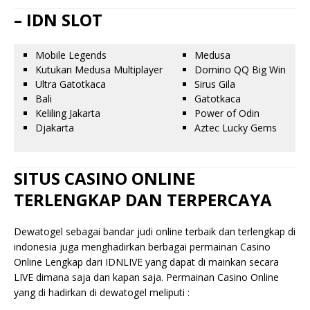
– IDN SLOT
Mobile Legends
Medusa
Kutukan Medusa Multiplayer
Domino QQ Big Win
Ultra Gatotkaca
Sirus Gila
Bali
Gatotkaca
Keliling Jakarta
Power of Odin
Djakarta
Aztec Lucky Gems
SITUS CASINO ONLINE
TERLENGKAP DAN TERPERCAYA
Dewatogel sebagai bandar judi online terbaik dan terlengkap di
indonesia juga menghadirkan berbagai permainan Casino
Online Lengkap dari IDNLIVE yang dapat di mainkan secara
LIVE dimana saja dan kapan saja. Permainan Casino Online
yang di hadirkan di dewatogel meliputi :