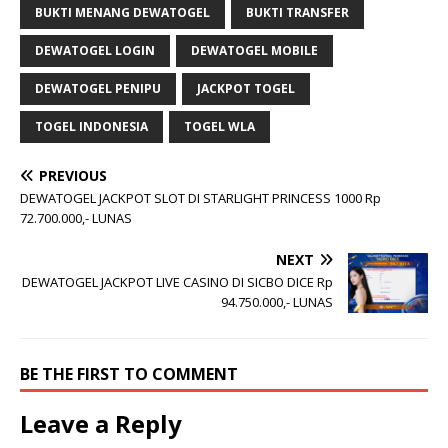
BUKTI MENANG DEWATOGEL
BUKTI TRANSFER
DEWATOGEL LOGIN
DEWATOGEL MOBILE
DEWATOGEL PENIPU
JACKPOT TOGEL
TOGEL INDONESIA
TOGEL WLA
PREVIOUS
DEWATOGEL JACKPOT SLOT DI STARLIGHT PRINCESS 1000 Rp
72.700.000,- LUNAS
NEXT
DEWATOGEL JACKPOT LIVE CASINO DI SICBO DICE Rp
94.750.000,- LUNAS
BE THE FIRST TO COMMENT
Leave a Reply