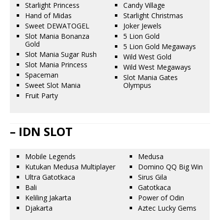
Starlight Princess
Candy Village
Hand of Midas
Starlight Christmas
Sweet DEWATOGEL
Joker Jewels
Slot Mania Bonanza
5 Lion Gold
Gold
5 Lion Gold Megaways
Slot Mania Sugar Rush
Wild West Gold
Slot Mania Princess
Wild West Megaways
Spaceman
Slot Mania Gates
Sweet Slot Mania
Olympus
Fruit Party
– IDN SLOT
Mobile Legends
Medusa
Kutukan Medusa Multiplayer
Domino QQ Big Win
Ultra Gatotkaca
Sirus Gila
Bali
Gatotkaca
Keliling Jakarta
Power of Odin
Djakarta
Aztec Lucky Gems