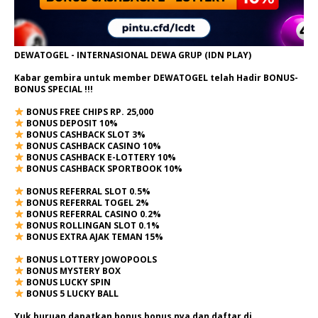
DEWATOGEL - INTERNASIONAL DEWA GRUP (IDN PLAY)
Kabar gembira untuk member DEWATOGEL telah Hadir
BONUS-
BONUS SPECIAL
!!!
BONUS FREE CHIPS RP. 25,000
BONUS DEPOSIT 10%
BONUS CASHBACK SLOT 3%
BONUS CASHBACK CASINO 10%
BONUS CASHBACK E-LOTTERY 10%
BONUS CASHBACK SPORTBOOK 10%
BONUS REFERRAL SLOT 0.5%
BONUS REFERRAL TOGEL 2%
BONUS REFERRAL CASINO 0.2%
BONUS ROLLINGAN SLOT 0.1%
BONUS EXTRA AJAK TEMAN 15%
BONUS LOTTERY JOWOPOOLS
BONUS MYSTERY BOX
BONUS LUCKY SPIN
BONUS 5 LUCKY BALL
Yuk buruan dapatkan bonus bonus nya dan daftar di