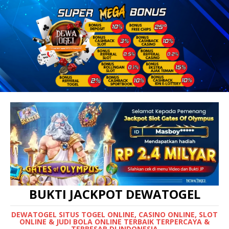
BUKTI JACKPOT DEWATOGEL
DEWATOGEL SITUS TOGEL ONLINE, CASINO ONLINE, SLOT
ONLINE & JUDI BOLA ONLINE TERBAIK TERPERCAYA &
TERBESAR DI INDONESIA