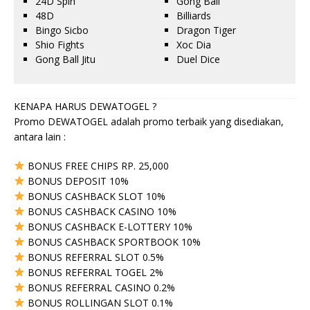
24D Spin
Gong Ball
48D
Billiards
Bingo Sicbo
Dragon Tiger
Shio Fights
Xoc Dia
Gong Ball Jitu
Duel Dice
KENAPA HARUS DEWATOGEL ?
Promo DEWATOGEL adalah promo terbaik yang disediakan,
antara lain :
BONUS FREE CHIPS RP. 25,000
BONUS DEPOSIT 10%
BONUS CASHBACK SLOT 10%
BONUS CASHBACK CASINO 10%
BONUS CASHBACK E-LOTTERY 10%
BONUS CASHBACK SPORTBOOK 10%
BONUS REFERRAL SLOT 0.5%
BONUS REFERRAL TOGEL 2%
BONUS REFERRAL CASINO 0.2%
BONUS ROLLINGAN SLOT 0.1%